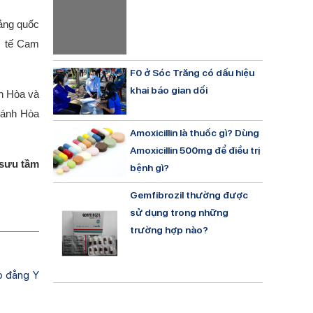
cảng quốc
ốc tế Cam
F0 ở Sóc Trăng có dấu hiệu
khai báo gian dối
nh Hòa và
hánh Hòa
Amoxicillin là thuốc gì? Dùng
Amoxicillin 500mg để điều trị
sưu tầm
bệnh gì?
Gemfibrozil thường được
sử dụng trong những
trường hợp nào?
o đẳng Y