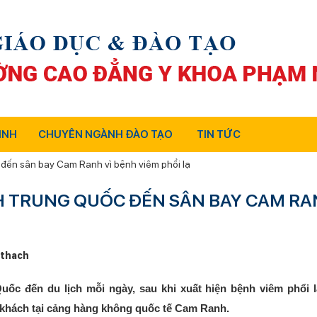
INH
CHUYÊN NGÀNH ĐÀO TẠO
TIN TỨC
 đến sân bay Cam Ranh vì bệnh viêm phổi lạ
H TRUNG QUỐC ĐẾN SÂN BAY CAM R
thach
c đến du lịch mỗi ngày, sau khi xuất hiện bệnh viêm phổi l
 khách tại cảng hàng không quốc tế Cam Ranh.