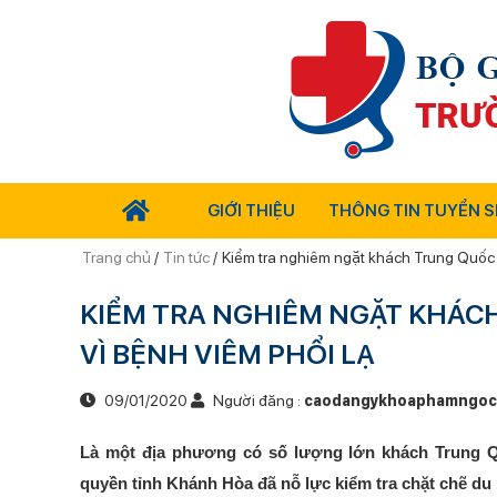
GIỚI THIỆU
THÔNG TIN TUYỂN S
Trang chủ
/
Tin tức
/
Kiểm tra nghiêm ngặt khách Trung Quốc
KIỂM TRA NGHIÊM NGẶT KHÁC
VÌ BỆNH VIÊM PHỔI LẠ
09/01/2020
Người đăng :
caodangykhoaphamngoc
Là một địa phương có số lượng lớn khách Trung Quố
quyền tỉnh Khánh Hòa đã nỗ lực kiểm tra chặt chẽ du