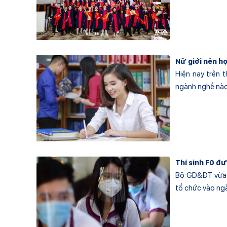
Nữ giới nên h
Hiện nay trên 
ngành nghề nào 
Thí sinh F0 đ
Bộ GD&ĐT vừa 
tổ chức vào ngày