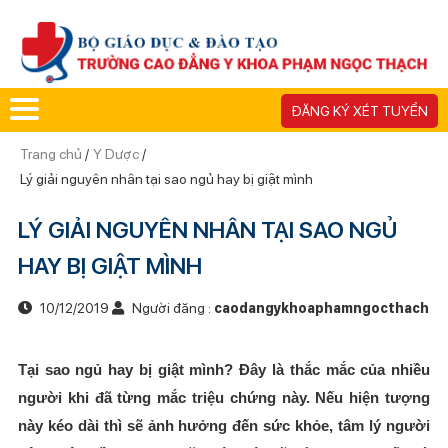
ĐĂNG KÝ XÉT TUYỂN
Trang chủ
/
Y Dược
/
Lý giải nguyên nhân tại sao ngủ hay bị giật mình
LÝ GIẢI NGUYÊN NHÂN TẠI SAO NGỦ
HAY BỊ GIẬT MÌNH
10/12/2019
Người đăng :
caodangykhoaphamngocthach
Tại sao ngủ hay bị giật mình? Đây là thắc mắc của nhiều
người khi đã từng mắc triệu chứng này. Nếu hiện tượng
này kéo dài thì sẽ ảnh hưởng đến sức khỏe, tâm lý người