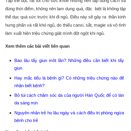
Tập thể dục rất tốt cho sức khỏe nhưng nên tập đúng cách và
đúng thời điểm, không nên lạm dụng quá, đặc biệt là không tập
thể dục quá sức trước khi đi ngủ. Điều này sẽ gây ra thần kinh
hưng phấn và rất khó ngủ, do thiếu canxi, sắt, magie và vô tình
làm xuất hiện triệu chứng giật mình đột ngột khi ngủ.
Xem thêm các bài viết liên quan
Bao lâu tẩy giun môt lần? Những điều cần biết khi tẩy
giun
Hay mắc tiểu là bệnh gì? Có những triệu chứng nào để
nhận biết bệnh?
Bỏ túi cách chăm sóc da của người Hàn Quốc để có làn
da sáng mịn
Nguyên nhân trẻ ho lâu ngày và cách điều trị phòng ngừa
bệnh cho trẻ