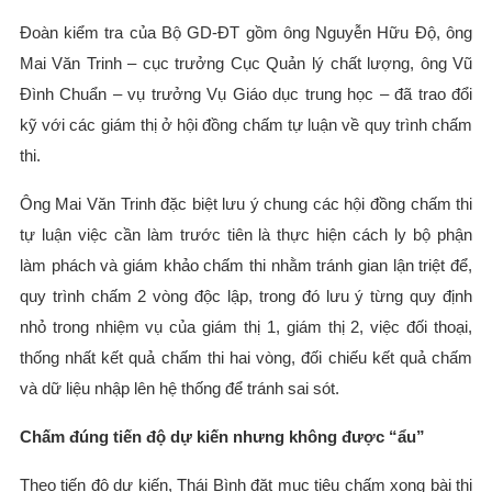
Đoàn kiểm tra của Bộ GD-ĐT gồm ông Nguyễn Hữu Độ, ông
Mai Văn Trinh – cục trưởng Cục Quản lý chất lượng, ông Vũ
Đình Chuẩn – vụ trưởng Vụ Giáo dục trung học – đã trao đổi
kỹ với các giám thị ở hội đồng chấm tự luận về quy trình chấm
thi.
Ông Mai Văn Trinh đặc biệt lưu ý chung các hội đồng chấm thi
tự luận việc cần làm trước tiên là thực hiện cách ly bộ phận
làm phách và giám khảo chấm thi nhằm tránh gian lận triệt để,
quy trình chấm 2 vòng độc lập, trong đó lưu ý từng quy định
nhỏ trong nhiệm vụ của giám thị 1, giám thị 2, việc đối thoại,
thống nhất kết quả chấm thi hai vòng, đối chiếu kết quả chấm
và dữ liệu nhập lên hệ thống để tránh sai sót.
Chấm đúng tiến độ dự kiến nhưng không được “ẩu”
Theo tiến độ dự kiến, Thái Bình đặt mục tiêu chấm xong bài thi