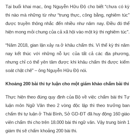
Tại buổi khai mạc, ông Nguyễn Hữu Độ cho biết “chưa có kỳ
thi nào mà những từ như “trung thực, công bằng, nghiêm túc”
được truyền thông nhắc đến nhiều như năm nay. Điều đó thể
hiện mong mỏi chung của cả xã hội vào một kỳ thi nghiêm túc”.
“Năm 2018, gian lận xảy ra ở khâu chấm thi. Vì thế kỳ thi năm
nay kết thúc với những nỗ lực của tất cả các địa phương,
nhưng chỉ có thể yên tâm được khi khâu chấm thi được kiểm
soát chặt chẽ” – ông Nguyễn Hữu Độ nói.
Khoảng 200 bài thi tự luận cho một giám khảo chấm bài thi
Thực hiện theo đúng quy định của Bộ về việc chấm bài thi Tự
luận môn Ngữ Văn theo 2 vòng độc lập thì theo trưởng ban
chấm thi tự luận ở Thái Bình, Sở GD-ĐT đã huy động 160 giáo
viên chấm thi cho trên 18.000 bài thi ngữ văn. Vậy trung bình 1
giám thị sẽ chấm khoảng 200 bài thi.