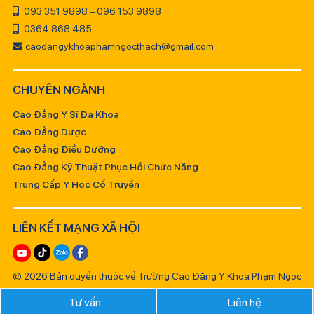
093 351 9898 – 096 153 9898
0364 868 485
caodangykhoaphamngocthach@gmail.com
CHUYÊN NGÀNH
Cao Đẳng Y Sĩ Đa Khoa
Cao Đẳng Dược
Cao Đẳng Điều Dưỡng
Cao Đẳng Kỹ Thuật Phục Hồi Chức Năng
Trung Cấp Y Học Cổ Truyền
LIÊN KẾT MẠNG XÃ HỘI
© 2026 Bản quyền thuộc về Trường Cao Đẳng Y Khoa Phạm Ngọc
Thạch
Tư vấn
Liên hệ