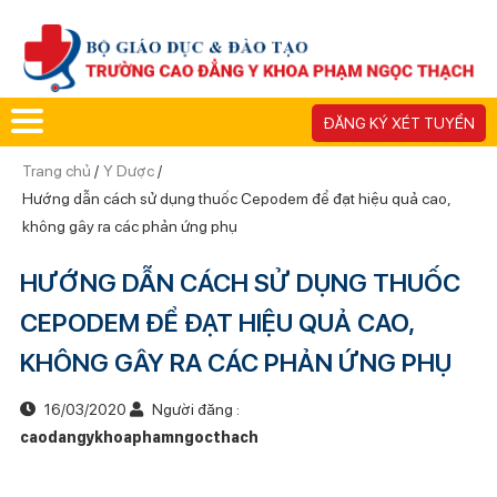
ĐĂNG KÝ XÉT TUYỂN
Trang chủ
/
Y Dược
/
Hướng dẫn cách sử dụng thuốc Cepodem để đạt hiệu quả cao,
không gây ra các phản ứng phụ
HƯỚNG DẪN CÁCH SỬ DỤNG THUỐC
CEPODEM ĐỂ ĐẠT HIỆU QUẢ CAO,
KHÔNG GÂY RA CÁC PHẢN ỨNG PHỤ
16/03/2020
Người đăng :
caodangykhoaphamngocthach