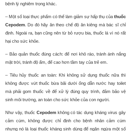
bệnh lý nghiêm trọng khác.
– Một số loại thực phẩm có thể làm giảm sự hấp thụ của
thuốc
Cepodem
. Do đó hãy ăn theo chế độ ăn kiêng mà bác sĩ chỉ
định. Ngoài ra, bạn cũng nên từ bỏ rượu bia, thuốc lá vì nó rất
hại cho sức khỏe.
– Bảo quản thuốc đúng cách: để nơi khô ráo, tránh ánh nắng
mặt trời, tránh độ ẩm, để cao hơn tầm tay của trẻ em.
– Tiêu hủy thuốc an toàn: Khi không sử dụng thuốc nữa thì
không được vứt thuốc bừa bãi dưới ống dẫn nước hay toilet
mà phải gom thuốc về để xử lý đúng quy trình, đảm bảo vệ
sinh môi trường, an toàn cho sức khỏe của con người.
Như vậy, thuốc
Cepodem
không có tác dụng kháng virus gây
cảm cúm, không được chỉ định cho bệnh nhân cảm cúm
nhưng nó là loại thuốc kháng sinh dùng để ngăn ngừa một số