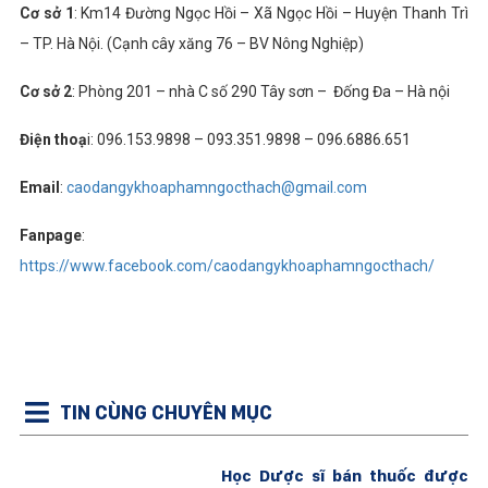
Cơ sở 1
: Km14 Đường Ngọc Hồi – Xã Ngọc Hồi – Huyện Thanh Trì
– TP. Hà Nội. (Cạnh cây xăng 76 – BV Nông Nghiệp)
Cơ sở 2
: Phòng 201 – nhà C số 290 Tây sơn – Đống Đa – Hà nội
Điện thoạ
i: 096.153.9898 – 093.351.9898 – 096.6886.651
Email
:
caodangykhoaphamngocthach@gmail.com
Fanpage
:
https://www.facebook.com/caodangykhoaphamngocthach/
TIN CÙNG CHUYÊN MỤC
Học Dược sĩ bán thuốc được