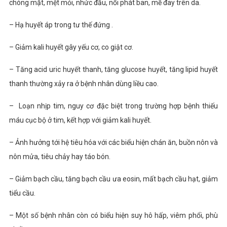
chóng mặt, mệt mỏi, nhức đầu, nổi phát ban, mề đay trên da.
– Hạ huyết áp trong tư thế đứng .
– Giảm kali huyết gây yếu cơ, co giật cơ.
– Tăng acid uric huyết thanh, tăng glucose huyết, tăng lipid huyết
thanh thường xảy ra ở bệnh nhân dùng liều cao.
– Loạn nhịp tim, nguy cơ đặc biệt trong trường hợp bệnh thiếu
máu cục bộ ở tim, kết hợp với giảm kali huyết.
– Ảnh hưởng tới hệ tiêu hóa với các biểu hiện chán ăn, buồn nôn và
nôn mửa, tiêu chảy hay táo bón.
– Giảm bạch cầu, tăng bạch cầu ưa eosin, mất bạch cầu hạt, giảm
tiểu cầu.
– Một số bệnh nhân còn có biểu hiện suy hô hấp, viêm phổi, phù