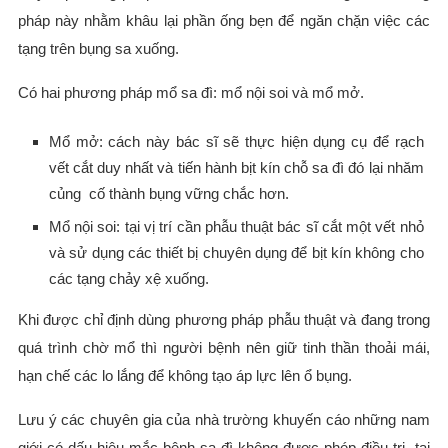
pháp này nhằm khâu lại phần ống bẹn để ngăn chặn việc các
tạng trên bụng sa xuống.
Có hai phương pháp mổ sa đì: mổ nội soi và mổ mở.
Mổ mở: cách này bác sĩ sẽ thực hiện dụng cụ để rạch
vết cắt duy nhất và tiến hành bịt kín chỗ sa đì đó lại nhăm
củng cố thành bụng vững chắc hơn.
Mổ nội soi: tại vị trí cần phẫu thuật bác sĩ cắt một vết nhỏ
và sử dụng các thiết bị chuyên dụng để bịt kín không cho
các tạng chảy xệ xuống.
Khi được chỉ định dùng phương pháp phẫu thuật và đang trong
quá trình chờ mổ thì người bệnh nên giữ tinh thần thoải mái,
hạn chế các lo lắng để không tạo áp lực lên ổ bụng.
Lưu ý các chuyên gia của nhà trường khuyến cáo những nam
giới có dấu hiệu mắc bệnh sa đì không được phép điều trị tại