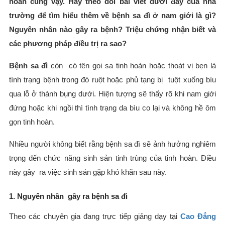
hoàn cũng vậy. Hãy theo dõi bài viết dưới đây của nhà
trường để tìm hiểu thêm về bệnh sa đì ở nam giới là gì?
Nguyên nhân nào gây ra bệnh? Triệu chứng nhận biết và
các phương pháp điều trị ra sao?
Bệnh sa đì
còn có tên gọi sa tinh hoàn hoặc thoát vị bẹn là
tình trạng bệnh trong đó ruột hoặc phủ tạng bị tuột xuống bìu
qua lỗ ở thành bụng dưới. Hiện tượng sẽ thấy rõ khi nam giới
đứng hoặc khi ngồi thì tình trạng da bìu co lại và không hề ôm
gọn tinh hoàn.
Nhiều người không biết rằng bệnh sa đì sẽ ảnh hưởng nghiêm
trọng đến chức năng sinh sản tinh trùng của tinh hoàn. Điều
này gây ra việc sinh sản gặp khó khăn sau này.
1. Nguyên nhân gây ra bệnh sa đì
Theo các chuyên gia đang trực tiếp giảng dạy tại
Cao Đẳng