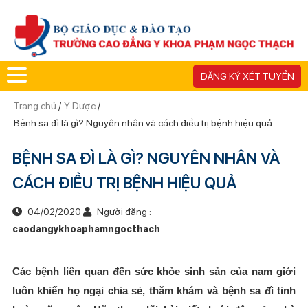
ĐĂNG KÝ XÉT TUYỂN
Trang chủ
/
Y Dược
/
Bệnh sa đì là gì? Nguyên nhân và cách điều trị bệnh hiệu quả
BỆNH SA ĐÌ LÀ GÌ? NGUYÊN NHÂN VÀ
CÁCH ĐIỀU TRỊ BỆNH HIỆU QUẢ
04/02/2020
Người đăng :
caodangykhoaphamngocthach
Các bệnh liên quan đến sức khỏe sinh sản của nam giới
luôn khiến họ ngại chia sẻ, thăm khám và bệnh sa đì tinh