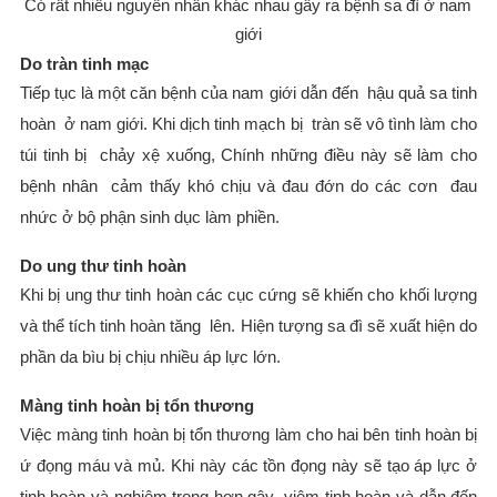
Có rất nhiều nguyên nhân khác nhau gây ra bệnh sa đì ở nam
giới
Do tràn tinh mạc
Tiếp tục là một căn bệnh của nam giới dẫn đến hậu quả sa tinh
hoàn ở nam giới. Khi dịch tinh mạch bị tràn sẽ vô tình làm cho
túi tinh bị chảy xệ xuống, Chính những điều này sẽ làm cho
bệnh nhân cảm thấy khó chịu và đau đớn do các cơn đau
nhức ở bộ phận sinh dục làm phiền.
Do ung thư tinh hoàn
Khi bị ung thư tinh hoàn các cục cứng sẽ khiến cho khối lượng
và thể tích tinh hoàn tăng lên. Hiện tượng sa đì sẽ xuất hiện do
phần da bìu bị chịu nhiều áp lực lớn.
Màng tinh hoàn bị tổn thương
Việc màng tinh hoàn bị tổn thương làm cho hai bên tinh hoàn bị
ứ đọng máu và mủ. Khi này các tồn đọng này sẽ tạo áp lực ở
tinh hoàn và nghiêm trọng hơn gây viêm tinh hoàn và dẫn đến