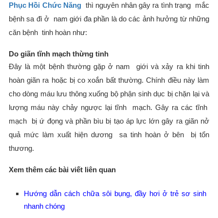
Phục Hồi Chức Năng
thì nguyên nhân gây ra tình trạng mắc
bệnh sa đì ở nam giới đa phần là do các ảnh hưởng từ những
căn bệnh tinh hoàn như:
Do giãn tĩnh mạch thừng tinh
Đây là một bệnh thường gặp ở nam giới và xảy ra khi tinh
hoàn giãn ra hoặc bị co xoắn bất thường. Chính điều này làm
cho dòng máu lưu thông xuống bộ phận sinh dục bị chặn lại và
lượng máu này chảy ngược lại tĩnh mạch. Gây ra các tĩnh
mạch bị ứ đọng và phần bìu bị tạo áp lực lớn gây ra giãn nở
quả mức làm xuất hiện dương sa tinh hoàn ở bên bị tổn
thương.
Xem thêm các bài viết liên quan
Hướng dẫn cách chữa sôi bụng, đầy hơi ở trẻ sơ sinh
nhanh chóng