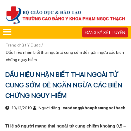
ĐĂNG KÝ XÉT TUYỂN
Trang chủ
/
Y Dược
/
Dấu hiệu nhận biết thai ngoài tử cung sớm để ngăn ngừa các biến
chứng nguy hiểm
DẤU HIỆU NHẬN BIẾT THAI NGOÀI TỬ
CUNG SỚM ĐỂ NGĂN NGỪA CÁC BIẾN
CHỨNG NGUY HIỂM
10/12/2019
Người đăng :
caodangykhoaphamngocthach
Tỉ lệ số người mang thai ngoài tử cung chiếm khoảng 0,5 –