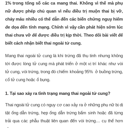
1% trong tổng số các ca mang thai. Không vì thế mà phụ
nữ được phép chủ quan vì nếu điều trị muộn thai bị vỡ,
chảy máu nhiều có thể dẫn đến các biến chứng nguy hiểm
đe dọa đến tính mạng. Chính vì vậy cần phát hiện sớm lúc
thai chưa vỡ để được điều trị kịp thời. Theo dõi bài viết để
biết cách nhận biết thai ngoài tử cung.
Mang thai ngoài tử cung là khi trứng đã thụ tinh nhưng không
tới được lòng tử cung mà phát triển ở một vị trí khác như vòi
tử cung, vòi trứng, trong đó chiếm khoảng 95% ở buồng trứng,
cổ tử cung hoặc ổ bụng.
1. Tại sao xảy ra tình trạng mang thai ngoài tử cung?
Thai ngoài tử cung có nguy cơ cao xảy ra ở những phụ nữ bị dị
tật ống dẫn trứng, hẹp ống dẫn trứng bẩm sinh hoặc đã từng
trải qua các phẫu thuật liên quan đến vòi trứng… cụ thể hơn