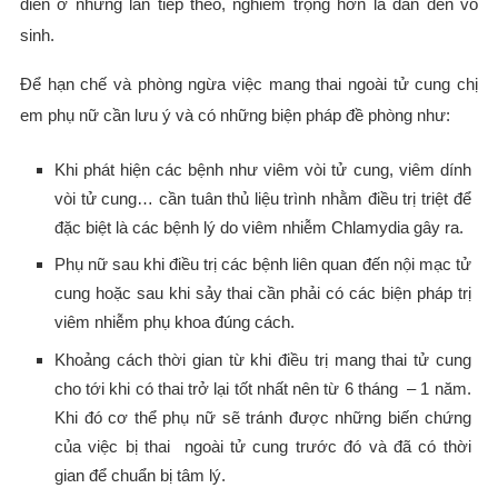
diễn ở những lần tiếp theo, nghiêm trọng hơn là dẫn đến vô
sinh.
Để hạn chế và phòng ngừa việc mang thai ngoài tử cung chị
em phụ nữ cần lưu ý và có những biện pháp đề phòng như:
Khi phát hiện các bệnh như viêm vòi tử cung, viêm dính
vòi tử cung… cần tuân thủ liệu trình nhằm điều trị triệt để
đặc biệt là các bệnh lý do viêm nhiễm Chlamydia gây ra.
Phụ nữ sau khi điều trị các bệnh liên quan đến nội mạc tử
cung hoặc sau khi sảy thai cần phải có các biện pháp trị
viêm nhiễm phụ khoa đúng cách.
Khoảng cách thời gian từ khi điều trị mang thai tử cung
cho tới khi có thai trở lại tốt nhất nên từ 6 tháng – 1 năm.
Khi đó cơ thể phụ nữ sẽ tránh được những biến chứng
của việc bị thai ngoài tử cung trước đó và đã có thời
gian để chuẩn bị tâm lý.