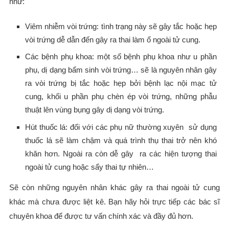
như:
Viêm nhiễm vòi trứng: tình trạng này sẽ gây tắc hoặc hẹp
vòi trứng dễ dẫn đến gây ra thai làm ổ ngoài tử cung.
Các bệnh phụ khoa: một số bệnh phụ khoa như u phần
phụ, dị dạng bẩm sinh vòi trứng… sẽ là nguyên nhân gây
ra vòi trứng bị tắc hoặc hẹp bởi bệnh lạc nội mạc tử
cung, khối u phần phụ chèn ép vòi trứng, những phẫu
thuật lên vùng bụng gây dị dạng vòi trứng.
Hút thuốc lá: đối với các phụ nữ thường xuyên sử dụng
thuốc lá sẽ làm chậm và quá trình thụ thai trở nên khó
khăn hơn. Ngoài ra còn dễ gây ra các hiện tượng thai
ngoài tử cung hoặc sẩy thai tự nhiên…
Sẽ còn những nguyên nhân khác gây ra thai ngoài tử cung
khác mà chưa được liệt kê. Bạn hãy hỏi trực tiếp các bác sĩ
chuyên khoa để được tư vấn chính xác và đầy đủ hơn.