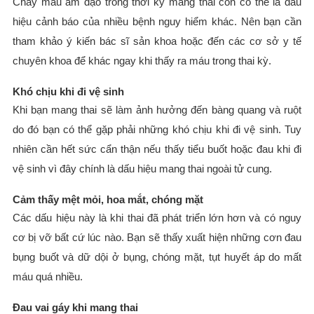
Chảy máu âm đạo trong thời kỳ mang thai còn có thể là dấu
hiệu cảnh báo của nhiều bệnh nguy hiểm khác. Nên bạn cần
tham khảo ý kiến bác sĩ sản khoa hoặc đến các cơ sở y tế
chuyên khoa để khác ngay khi thấy ra máu trong thai kỳ.
Khó chịu khi đi vệ sinh
Khi bạn mang thai sẽ làm ảnh hưởng đến bàng quang và ruột
do đó bạn có thể gặp phải những khó chịu khi đi vệ sinh. Tuy
nhiên cần hết sức cẩn thận nếu thấy tiểu buốt hoặc đau khi đi
vệ sinh vì đây chính là dấu hiệu mang thai ngoài tử cung.
Cảm thấy mệt mỏi, hoa mắt, chóng mặt
Các dấu hiệu này là khi thai đã phát triển lớn hơn và có nguy
cơ bị vỡ bất cứ lúc nào. Bạn sẽ thấy xuất hiện những cơn đau
bụng buốt và dữ dội ở bụng, chóng mặt, tụt huyết áp do mất
máu quá nhiều.
Đau vai gáy khi mang thai