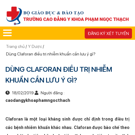
ĐĂNG KÝ XÉT TUYỂN
Trang chủ
/
Y Dược
/
Dùng Claforan điều trị nhiễm khuẩn cần lưu ý gì?
DÙNG CLAFORAN ĐIỀU TRỊ NHIỄM
KHUẨN CẦN LƯU Ý GÌ?
18/02/2019
Người đăng :
caodangykhoaphamngocthach
Claforan là một loại kháng sinh được chỉ định trong điều trị
các bệnh nhiễm khuẩn khác nhau. Claforan được bào chế theo