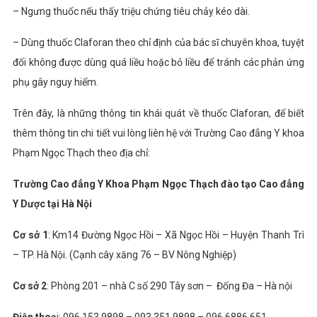
– Ngưng thuốc nếu thấy triệu chứng tiêu chảy kéo dài.
– Dùng thuốc Claforan theo chỉ định của bác sĩ chuyên khoa, tuyệt
đối không được dùng quá liều hoặc bỏ liều để tránh các phản ứng
phụ gây nguy hiểm.
Trên đây, là những thông tin khái quát về thuốc Claforan, để biết
thêm thông tin chi tiết vui lòng liên hệ với Trường Cao đẳng Y khoa
Phạm Ngọc Thạch theo địa chỉ:
Trường Cao đẳng Y Khoa Phạm Ngọc Thạch đào tạo Cao đẳng
Y Dược tại Hà Nội
Cơ sở 1
: Km14 Đường Ngọc Hồi – Xã Ngọc Hồi – Huyện Thanh Trì
– TP. Hà Nội. (Cạnh cây xăng 76 – BV Nông Nghiệp)
Cơ sở 2
: Phòng 201 – nhà C số 290 Tây sơn – Đống Đa – Hà nội
Điện thoạ
i: 096.153.9898 – 093.351.9898 – 096.6886.651