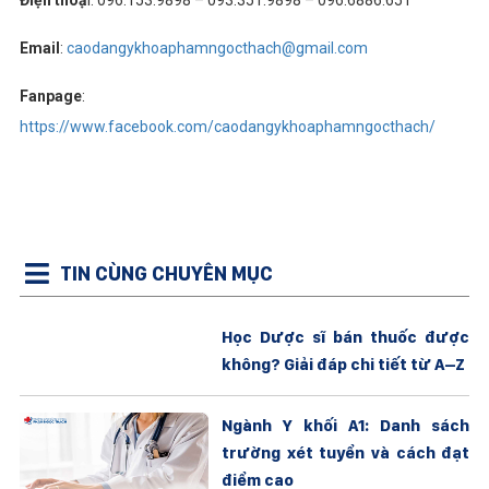
Email
:
caodangykhoaphamngocthach@gmail.com
Fanpage
:
https://www.facebook.com/caodangykhoaphamngocthach/
TIN CÙNG CHUYÊN MỤC
Học Dược sĩ bán thuốc được
không? Giải đáp chi tiết từ A–Z
Ngành Y khối A1: Danh sách
trường xét tuyển và cách đạt
điểm cao