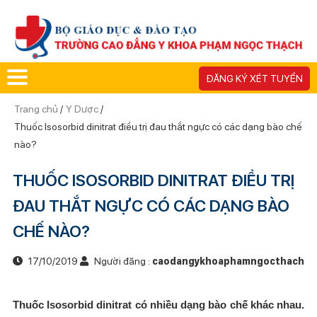
ĐĂNG KÝ XÉT TUYỂN
Trang chủ
/
Y Dược
/
Thuốc Isosorbid dinitrat điều trị đau thắt ngực có các dạng bào chế
nào?
THUỐC ISOSORBID DINITRAT ĐIỀU TRỊ
ĐAU THẮT NGỰC CÓ CÁC DẠNG BÀO
CHẾ NÀO?
17/10/2019
Người đăng :
caodangykhoaphamngocthach
Thuốc Isosorbid dinitrat có nhiều dạng bào chế khác nhau.