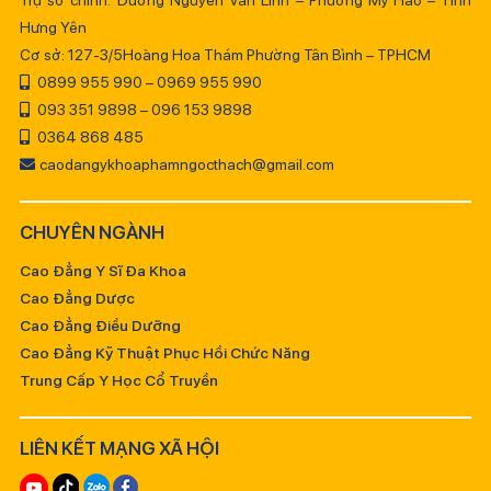
Trụ sở chính: Đường Nguyễn Văn Linh – Phường Mỹ Hào – Tỉnh
Hưng Yên
Cơ sở: 127-3/5Hoàng Hoa Thám Phường Tân Bình – TPHCM
0899 955 990 – 0969 955 990
093 351 9898 – 096 153 9898
0364 868 485
caodangykhoaphamngocthach@gmail.com
CHUYÊN NGÀNH
Cao Đẳng Y Sĩ Đa Khoa
Cao Đẳng Dược
Cao Đẳng Điều Dưỡng
Cao Đẳng Kỹ Thuật Phục Hồi Chức Năng
Trung Cấp Y Học Cổ Truyền
LIÊN KẾT MẠNG XÃ HỘI