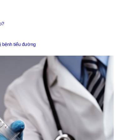
o?
rị bệnh tiểu đường