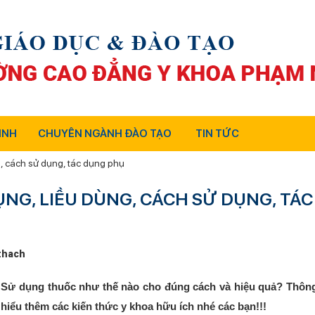
INH
CHUYÊN NGÀNH ĐÀO TẠO
TIN TỨC
g, cách sử dụng, tác dụng phụ
NG, LIỀU DÙNG, CÁCH SỬ DỤNG, TÁC
thach
? Sử dụng thuốc như thế nào cho đúng cách và hiệu quả? Thông
hiểu thêm các kiến thức y khoa hữu ích nhé các bạn!!!