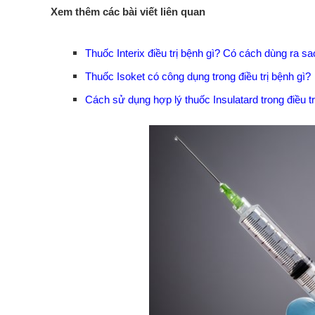
Xem thêm các bài viết liên quan
Thuốc Interix điều trị bệnh gì? Có cách dùng ra sa
Thuốc Isoket có công dụng trong điều trị bệnh gì?
Cách sử dụng hợp lý thuốc Insulatard trong điều t