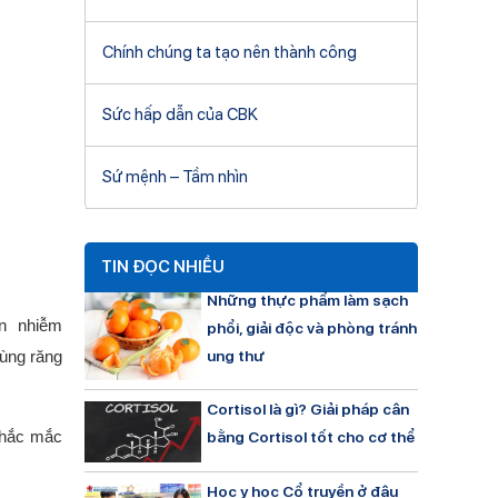
Chính chúng ta tạo nên thành công
Sức hấp dẫn của CBK
Sứ mệnh – Tầm nhìn
TIN ĐỌC NHIỀU
Những thực phẩm làm sạch
ện nhiễm
phổi, giải độc và phòng tránh
rùng răng
ung thư
Cortisol là gì? Giải pháp cân
thắc mắc
bằng Cortisol tốt cho cơ thể
Học y học Cổ truyền ở đâu