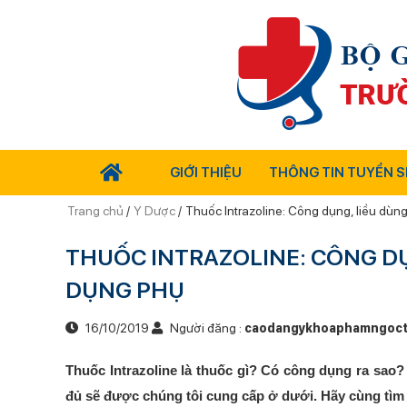
GIỚI THIỆU
THÔNG TIN TUYỂN S
Trang chủ
/
Y Dược
/
Thuốc Intrazoline: Công dụng, liều dùn
THUỐC INTRAZOLINE: CÔNG DỤ
DỤNG PHỤ
16/10/2019
Người đăng :
caodangykhoaphamngoc
Thuốc Intrazoline là thuốc gì? Có công dụng ra sao
đủ sẽ được chúng tôi cung cấp ở dưới. Hãy cùng tìm 