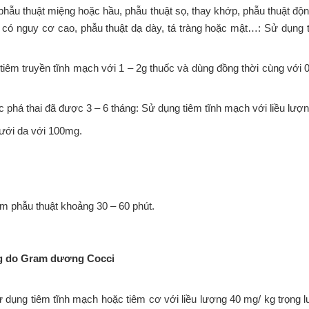
 phẫu thuật miệng hoặc hầu, phẫu thuật sọ, thay khớp, phẫu thuật độ
n có nguy cơ cao, phẫu thuật dạ dày, tá tràng hoặc mật…: Sử dụng t
tiêm truyền tĩnh mạch với 1 – 2g thuốc và dùng đồng thời cùng với 0
 phá thai đã được 3 – 6 tháng: Sử dụng tiêm tĩnh mạch với liều lượn
dưới da với 100mg.
m phẫu thuật khoảng 30 – 60 phút.
ùng do Gram dương Cocci
ử dụng tiêm tĩnh mạch hoặc tiêm cơ với liều lượng 40 mg/ kg trọng 