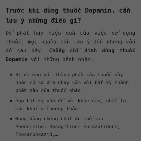
Trước khi dùng thuốc Dopamin, cần
lưu ý những điều gì?
Để phát huy hiệu quả của việc sử dụng
thuốc, mọi người cần lưu ý đến những vấn
đề sau đây:
Chống chỉ định dùng thuốc
Dopamin
với những bệnh nhân:
Bị dị ứng với thành phần của thuốc này
hoặc có cơ địa nhạy cảm với bất kỳ thành
phần nào của thuốc khác.
Gặp bất kỳ vấn đề sức khỏe nào, nhất là
mắc khối u thượng thận
Đang dùng những chất ức chế mao:
Phenelzine; Rasagiline; Furazolidone;
Isocarboxazid,…