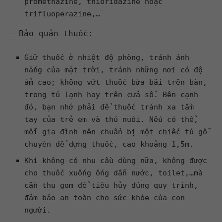
promethazine, thioridazine hoặc
trifluoperazine,…
– Bảo quản thuốc:
Giữ thuốc ở nhiệt độ phòng, tránh ánh
nắng của mặt trời, tránh những nơi có độ
ẩm cao; không vứt thuốc bừa bãi trên bàn,
trong tủ lạnh hay trên cửa sổ. Bên cạnh
đó, bạn nhớ phải để thuốc tránh xa tầm
tay của trẻ em và thú nuôi. Nếu có thể,
mỗi gia đình nên chuẩn bị một chiếc tủ gỗ
chuyên để đựng thuốc, cao khoảng 1,5m.
Khi không có nhu cầu dùng nữa, không được
cho thuốc xuống ống dẫn nước, toilet,…mà
cần thu gom để tiêu hủy đúng quy trình,
đảm bảo an toàn cho sức khỏe của con
người.