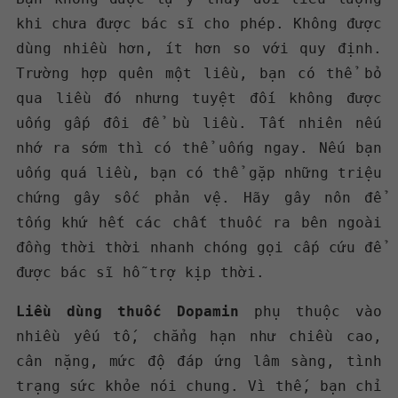
khi chưa được bác sĩ cho phép. Không được
dùng nhiều hơn, ít hơn so với quy định.
Trường hợp quên một liều, bạn có thể bỏ
qua liều đó nhưng tuyệt đối không được
uống gấp đôi để bù liều. Tất nhiên nếu
nhớ ra sớm thì có thể uống ngay. Nếu bạn
uống quá liều, bạn có thể gặp những triệu
chứng gây sốc phản vệ. Hãy gây nôn để
tống khứ hết các chất thuốc ra bên ngoài
đồng thời thời nhanh chóng gọi cấp cứu để
được bác sĩ hỗ trợ kịp thời.
Liều dùng thuốc Dopamin
phụ thuộc vào
nhiều yếu tố, chẳng hạn như chiều cao,
cân nặng, mức độ đáp ứng lâm sàng, tình
trạng sức khỏe nói chung. Vì thế, bạn chỉ