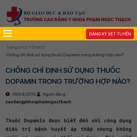
ĐĂNG KÝ XÉT TUYỂN
Trang chủ
/
Y Dược
/
Chống chỉ định sử dụng thuốc Dopamin trong trường hợp nào?
CHỐNG CHỈ ĐỊNH SỬ DỤNG THUỐC
DOPAMIN TRONG TRƯỜNG HỢP NÀO?
08/04/2019
Người đăng :
caodangykhoaphamngocthach
Thuốc Dopamin được biết đến với công dụng
điều trị bệnh huyết áp thấp nhưng không