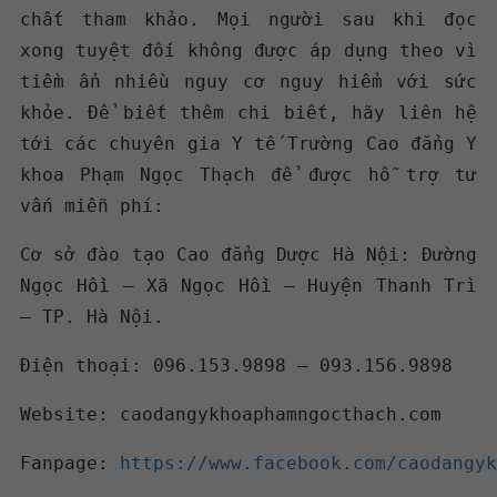
chất tham khảo. Mọi người sau khi đọc
xong tuyệt đối không được áp dụng theo vì
tiềm ẩn nhiều nguy cơ nguy hiểm với sức
khỏe. Để biết thêm chi biết, hãy liên hệ
tới các chuyên gia Y tế Trường Cao đẳng Y
khoa Phạm Ngọc Thạch để được hỗ trợ tư
vấn miễn phí:
Cơ sở đào tạo Cao đẳng Dược Hà Nội: Đường
Ngọc Hồi – Xã Ngọc Hồi – Huyện Thanh Trì
– TP. Hà Nội.
Điện thoại: 096.153.9898 – 093.156.9898
Website: caodangykhoaphamngocthach.com
Fanpage:
https://www.facebook.com/caodangyk