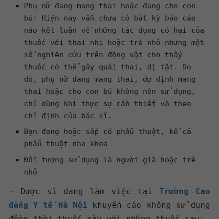
Phụ nữ đang mang thai hoặc đang cho con
bú: Hiện nay vẫn chưa có bất kỳ báo cáo
nào kết luận về những tác dụng có hại của
thuốc với thai nhi hoặc trẻ nhỏ nhưng một
số nghiên cứu trên động vật cho thấy
thuốc có thể gây quái thai, dị tật. Do
đó, phụ nữ đang mang thai, dự định mang
thai hoặc cho con bú không nên sử dụng,
chỉ dùng khi thực sự cần thiết và theo
chỉ định của bác sĩ.
Bạn đang hoặc sắp có phẫu thuật, kể cả
phẫu thuật nha khoa
Đối tượng sử dụng là người già hoặc trẻ
nhỏ
– Dược sĩ đang làm việc tại
Trường Cao
đẳng Y tế Hà Nội
khuyến cáo không sử dụng
đồng thời thuốc này với những thuốc sau: