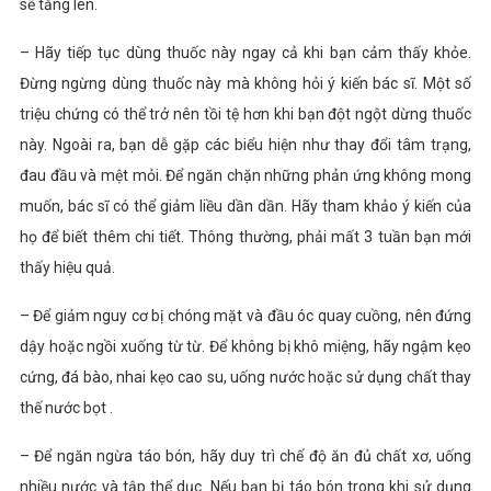
sẽ tăng lên.
– Hãy tiếp tục dùng thuốc này ngay cả khi bạn cảm thấy khỏe.
Đừng ngừng dùng thuốc này mà không hỏi ý kiến ​​bác sĩ. Một số
triệu chứng có thể trở nên tồi tệ hơn khi bạn đột ngột dừng thuốc
này. Ngoài ra, bạn dễ gặp các biểu hiện như thay đổi tâm trạng,
đau đầu và mệt mỏi. Để ngăn chặn những phản ứng không mong
muốn, bác sĩ có thể giảm liều dần dần. Hãy tham khảo ý kiến ​​của
họ để biết thêm chi tiết. Thông thường, phải mất 3 tuần bạn mới
thấy hiệu quả.
– Để giảm nguy cơ bị chóng mặt và đầu óc quay cuồng, nên đứng
dậy hoặc ngồi xuống từ từ. Để không bị khô miệng, hãy ngậm kẹo
cứng, đá bào, nhai kẹo cao su, uống nước hoặc sử dụng chất thay
thế nước bọt .
– Để ngăn ngừa táo bón, hãy duy trì chế độ ăn đủ chất xơ, uống
nhiều nước và tập thể dục. Nếu bạn bị táo bón trong khi sử dụng