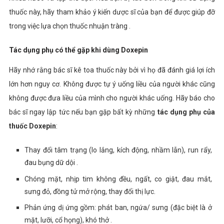
thuốc này, hãy tham khảo ý kiến ​​dược sĩ của bạn để được giúp đỡ
trong việc lựa chọn thuốc nhuận tràng .
Tác dụng phụ có thể gặp khi dùng Doxepin
Hãy nhớ rằng bác sĩ kê toa thuốc này bởi vì họ đã đánh giá lợi ích
lớn hơn nguy cơ. Không được tự ý uống liều của người khác cũng
không được đưa liều của mình cho người khác uống.
Hãy báo cho
bác sĩ ngay lập tức nếu bạn gặp bất kỳ những
tác dụng phụ của
thuốc Doxepin
:
Thay đổi tâm trạng (lo lắng, kích động, nhầm lẫn), run rẩy,
đau bụng dữ dội .
Chóng mặt, nhịp tim không đều, ngất, co giật, đau mắt,
sưng đỏ, đồng tử mở rộng, thay đổi thị lực.
Phản ứng dị ứng gồm: phát ban, ngứa/ sưng (đặc biệt là ở
mặt, lưỡi, cổ họng), khó thở .