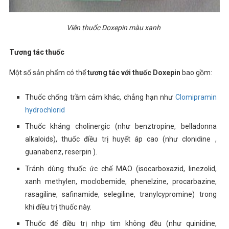
Viên thuốc Doxepin màu xanh
Tương tác thuốc
Một số sản phẩm có thể
tương tác với thuốc Doxepin
bao gồm:
Thuốc chống trầm cảm khác, chẳng hạn như
Clomipramin
hydrochlorid
Thuốc kháng cholinergic (như benztropine, belladonna
alkaloids), thuốc điều trị huyết áp cao (như clonidine ,
guanabenz, reserpin ).
Tránh dùng thuốc ức chế MAO (isocarboxazid, linezolid,
xanh methylen, moclobemide, phenelzine, procarbazine,
rasagiline, safinamide, selegiline, tranylcypromine) trong
khi điều trị thuốc này.
Thuốc để điều trị nhịp tim không đều (như quinidine,