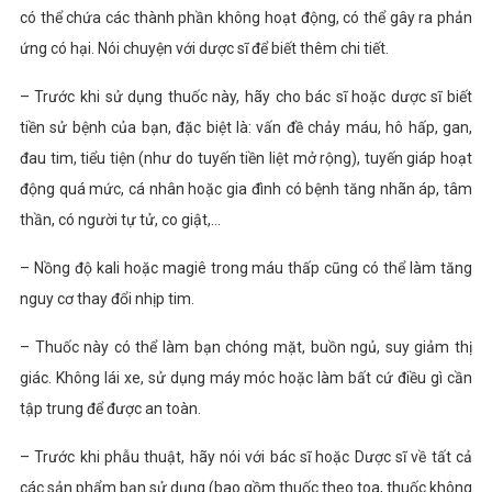
có thể chứa các thành phần không hoạt động, có thể gây ra phản
ứng có hại. Nói chuyện với dược sĩ để biết thêm chi tiết.
– Trước khi sử dụng thuốc này, hãy cho bác sĩ hoặc dược sĩ biết
tiền sử bệnh của bạn, đặc biệt là: vấn đề chảy máu, hô hấp, gan,
đau tim, tiểu tiện (như do tuyến tiền liệt mở rộng), tuyến giáp hoạt
động quá mức, cá nhân hoặc gia đình có bệnh tăng nhãn áp, tâm
thần, có người tự tử, co giật,…
– Nồng độ kali hoặc magiê trong máu thấp cũng có thể làm tăng
nguy cơ thay đổi nhịp tim.
– Thuốc này có thể làm bạn chóng mặt, buồn ngủ, suy giảm thị
giác. Không lái xe, sử dụng máy móc hoặc làm bất cứ điều gì cần
tập trung để được an toàn.
– Trước khi phẫu thuật, hãy nói với bác sĩ hoặc Dược sĩ về tất cả
các sản phẩm bạn sử dụng (bao gồm thuốc theo toa, thuốc không