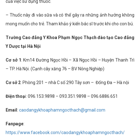
của việc sử dụng thuốc.
– Thuốc này đi vào sữa và có thể gây ra những ảnh hưởng không
mong muốn cho trẻ. Tham khảo ý kiến ​​bác sĩ trước khi cho con bú.
Trường Cao đẳng Y Khoa Phạm Ngọc Thạch đào tạo Cao đẳng
Y Dược tại Hà Nội
Cơ sở 1
: Km14 Đường Ngọc Hồi – Xã Ngọc Hồi – Huyện Thanh Trì
– TP. Hà Nội. (Cạnh cây xăng 76 – BV Nông Nghiệp)
Cơ sở 2
: Phòng 201 – nhà C số 290 Tây sơn – Đống Đa – Hà nội
Điện thoạ
i: 096.153.9898 – 093.351.9898 – 096.6886.651
Email
:
caodangykhoaphamngocthach@gmail.com
Fanpage
:
https://www.facebook.com/caodangykhoaphamngocthach/