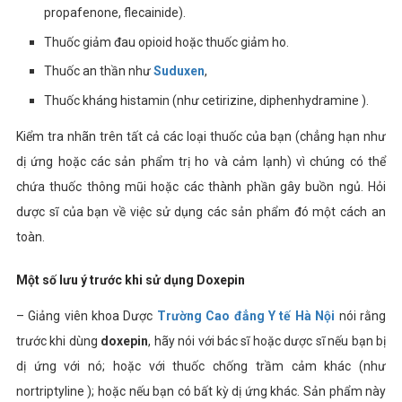
propafenone, flecainide).
Thuốc giảm đau opioid hoặc thuốc giảm ho.
Thuốc an thần như
Suduxen
,
Thuốc kháng histamin (như cetirizine, diphenhydramine ).
Kiểm tra nhãn trên tất cả các loại thuốc của bạn (chẳng hạn như
dị ứng hoặc các sản phẩm trị ho và cảm lạnh) vì chúng có thể
chứa thuốc thông mũi hoặc các thành phần gây buồn ngủ. Hỏi
dược sĩ của bạn về việc sử dụng các sản phẩm đó một cách an
toàn.
Một số lưu ý trước khi sử dụng Doxepin
– Giảng viên khoa Dược
Trường Cao đẳng Y tế Hà Nội
nói rằng
trước khi dùng
doxepin
, hãy nói với bác sĩ hoặc dược sĩ nếu bạn bị
dị ứng với nó; hoặc với thuốc chống trầm cảm khác (như
nortriptyline ); hoặc nếu bạn có bất kỳ dị ứng khác. Sản phẩm này