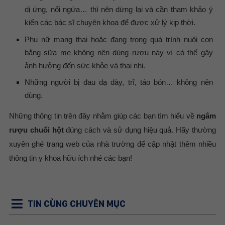
dị ứng, nổi ngứa… thì nên dừng lại và cần tham khảo ý
kiến các bác sĩ chuyên khoa để được xử lý kịp thời.
Phụ nữ mang thai hoặc đang trong quá trình nuôi con
bằng sữa mẹ không nên dùng rượu này vì có thể gây
ảnh hưởng đến sức khỏe và thai nhi.
Những người bị đau dạ dày, trĩ, táo bón… không nên
dùng.
Những thông tin trên đây nhằm giúp các bạn tìm hiểu về
ngâm
rượu chuối hột
đúng cách và sử dụng hiệu quả. Hãy thường
xuyên ghé trang web của nhà trường để cập nhật thêm nhiều
thông tin y khoa hữu ích nhé các bạn!
TIN CÙNG CHUYÊN MỤC