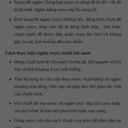
Rượu để ngâm: Dùng loại rượu có nồng độ từ 40 – 45 độ
là tốt nhất. Ngâm bằng rượu nếp thì càng tốt.
Bình dùng để ngâm rượu: Không nên dùng bình nhựa để
ngâm rượu, thay vào đó là dùng bình thủy tinh hoặc
chum sành để được bảo quản rượu lâu hơn và không
gây ra các ảnh hưởng đến sức khỏe.
Cách thực hiện ngâm rượu chuối hột xanh
Mang chuối tươi đi rửa sạch và thái lát. Để nguyên vỏ khi
thái và thái khoảng 3 cm một miếng.
Thái lát xong thì cho vào thau nước muối loãng và ngâm
khoảng nửa tiếng. Việc này sẽ giúp làm bớt giảm độ chát
của chuối xanh.
Vớt chuối để ráo nước và ngâm trực tiếp với rượu hoặc
có cách khác là bạn nên phơi khô hoặc sao vàng.
Dùng nước sôi rửa sạch chuối vừa phơi để đảm bảo vệ
sinh.