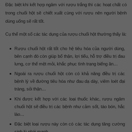
Đặc biệt khi kết hợp ngâm với rượu trắng thì các hoạt chất có
trong chuối hột sẽ chiết xuất cùng với rượu nên người bệnh
dùng uống sẽ rất tốt.
Cụ thể một số các tác dụng của rượu chuối hột thường thấy là:
Rượu chuối hột rất tốt cho hệ tiêu hóa của người dùng,
bên cạnh đó còn giúp bổ thận, lợi tiểu, hỗ trợ điều trị đau
lưng, cơ thể mệt mỏi, khắc phục tình trạng biếng ăn…
Ngoài ra rượu chuối hột còn có khả năng điều trị các
bệnh lý về đường tiêu hóa như đau dạ dày, viêm loét đại
tràng, sỏi thận…
Khi được kết hợp với các loại thuốc khác, rượu ngâm
chuối hột sẽ điều trị các bệnh như cảm sốt, táo bón, hắc
lào…
Đặc biệt loại rượu này còn có các tác dụng tăng cường
sinh lý phái mạnh.