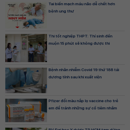
Tai biến mạch máu não dễ chết hơn
bệnh ung thư
Thi tốt nghiệp THPT: Thí sinh đến
muộn 15 phút sẽ không được thi
Bệnh nhân nhiễm Covid 19 thứ 188 tái
dương tính sau khi xuất viện
Pfizer đổi màu nắp lọ vaccine cho trẻ
em để tránh những sự cố tiêm nhầm
BV Đại học Y dược TP.HCM tạm dừng