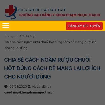
ĐĂNG KÝ XÉT TUYỂN
Trang chủ
/
Y Dược
/
Chia sẻ cách ngâm rượu chuối hột đúng cách để mang lại lợi ích
cho người dùng
CHIA SẺ CÁCH NGÂM RƯỢU CHUỐI
HỘT ĐÚNG CÁCH ĐỂ MANG LẠI LỢI ÍCH
CHO NGƯỜI DÙNG
06/01/2020
Người đăng :
caodangykhoaphamngocthach