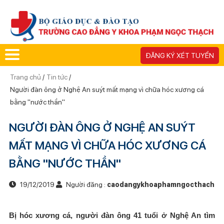
ĐĂNG KÝ XÉT TUYỂN
Trang chủ
/
Tin tức
/
Người đàn ông ở Nghệ An suýt mất mạng vì chữa hóc xương cá
bằng "nước thần"
NGƯỜI ĐÀN ÔNG Ở NGHỆ AN SUÝT
MẤT MẠNG VÌ CHỮA HÓC XƯƠNG CÁ
BẰNG "NƯỚC THẦN"
19/12/2019
Người đăng :
caodangykhoaphamngocthach
Bị hóc xương cá, người đàn ông 41 tuổi ở Nghệ An tìm