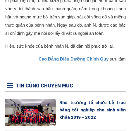
sĩ phát hiện một chiếc xương sắc nhọn dài gần 4cm đâm sâu
vào vị trí thành sau hầu thanh quản, nằm trong khoang cạnh
hầu và ngang mức bờ trên sụn giáp, sát cột sống cổ và miệng
thực quản của bệnh nhân. Ngay sau đó, anh N. được các bác
sĩ chỉ định gây mê nội soi lấy dị vật ra ngoài an toàn.
Hiện, sức khỏe của bệnh nhân N. đã dần hồi phục trở lại.
Cao Đẳng Điều Dưỡng Chính Quy
sưu tầm
TIN CÙNG CHUYÊN MỤC
Nhà trường tổ chức Lễ trao
bằng tốt nghiệp cho sinh viên
khóa 2019 – 2022