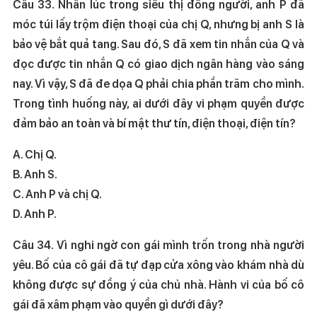
Câu 33. Nhân lúc trong siêu thị đông người, anh P đã
móc túi lấy trộm điện thoại của chị Q, nhưng bị anh S là
bảo vệ bắt quả tang. Sau đó, S đã xem tin nhắn của Q và
đọc được tin nhắn Q có giao dịch ngân hàng vào sáng
nay. Vì vậy, S đã đe dọa Q phải chia phần trăm cho mình.
Trong tình huống này, ai dưới đây vi phạm quyền được
đảm bảo an toàn và bí mật thư tín, điện thoại, điện tín?
A. Chị Q.
B. Anh S.
C. Anh P và chị Q.
D. Anh P.
Câu 34. Vì nghi ngờ con gái mình trốn trong nhà người
yêu. Bố của cô gái đã tự đạp cửa xông vào khám nhà dù
không được sự đồng ý của chủ nhà. Hành vi của bố cô
gái đã xâm phạm vào quyền gì dưới đây?