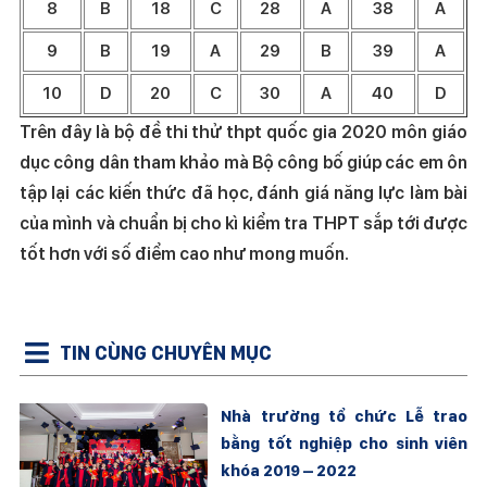
8
B
18
C
28
A
38
A
9
B
19
A
29
B
39
A
10
D
20
C
30
A
40
D
Trên đây là bộ đề thi thử thpt quốc gia 2020 môn giáo
dục công dân tham khảo mà Bộ công bố giúp các em ôn
tập lại các kiến thức đã học, đánh giá năng lực làm bài
của mình và chuẩn bị cho kì kiểm tra THPT sắp tới được
tốt hơn với số điểm cao như mong muốn.
TIN CÙNG CHUYÊN MỤC
Nhà trường tổ chức Lễ trao
bằng tốt nghiệp cho sinh viên
khóa 2019 – 2022