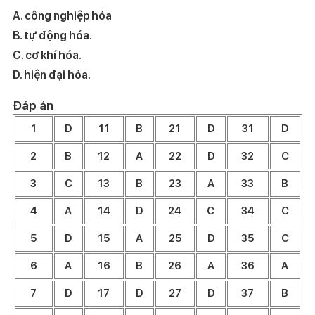
A. công nghiệp hóa
B. tự động hóa.
C. cơ khí hóa.
D. hiện đại hóa.
Đáp án
1
D
11
B
21
D
31
D
2
B
12
A
22
D
32
C
3
C
13
B
23
A
33
B
4
A
14
D
24
C
34
C
5
D
15
A
25
D
35
C
6
A
16
B
26
A
36
A
7
D
17
D
27
D
37
B