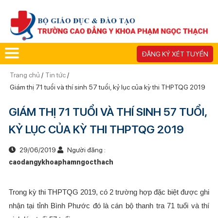
ĐĂNG KÝ XÉT TUYỂN
Trang chủ
/
Tin tức
/
Giám thị 71 tuổi và thí sinh 57 tuổi, kỷ lục của kỳ thi THPTQG 2019
GIÁM THỊ 71 TUỔI VÀ THÍ SINH 57 TUỔI,
KỶ LỤC CỦA KỲ THI THPTQG 2019
29/06/2019
Người đăng :
caodangykhoaphamngocthach
Trong kỳ thi THPTQG 2019, có 2 trường hợp đặc biệt được ghi
nhận tại tỉnh Bình Phước đó là cán bộ thanh tra 71 tuổi và thí