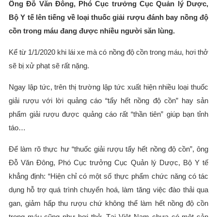
Ông Đỗ Văn Đông, Phó Cục trưởng Cục Quản lý Dược,
Bộ Y tế lên tiếng về loại thuốc giải rượu đánh bay nồng độ
cồn trong máu đang được nhiều người săn lùng.
Kể từ 1/1/2020 khi lái xe mà có nồng độ cồn trong máu, hơi thở
sẽ bị xử phạt sẽ rất nặng.
Ngay lập tức, trên thị trường lập tức xuất hiện nhiều loại thuốc
giải rượu với lời quảng cáo “tẩy hết nồng độ cồn” hay sản
phẩm giải rượu được quảng cáo rất “thần tiên” giúp bạn tỉnh
táo…
Để làm rõ thực hư “thuốc giải rượu tẩy hết nồng độ cồn”, ông
Đỗ Văn Đông, Phó Cục trưởng Cục Quản lý Dược, Bộ Y tế
khẳng định: “Hiện chỉ có một số thực phẩm chức năng có tác
dụng hỗ trợ quá trình chuyển hoá, làm tăng việc đào thải qua
gan, giảm hấp thu rượu chứ không thể làm hết nồng độ cồn
trong máu cũng như hơi thở. Tại Việt Nam chưa có một sản