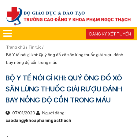
ĐĂNG KÝ XÉT TUYỂN
Trang chủ
/
Tin tức
/
Bộ Y tế nói gì khi: Quý ông đổ xô săn lùng thuốc giải rượu đánh
bay nồng độ cồn trong máu
BỘ Y TẾ NÓI GÌ KHI: QUÝ ÔNG ĐỔ XÔ
SĂN LÙNG THUỐC GIẢI RƯỢU ĐÁNH
BAY NỒNG ĐỘ CỒN TRONG MÁU
07/01/2020
Người đăng :
caodangykhoaphamngocthach