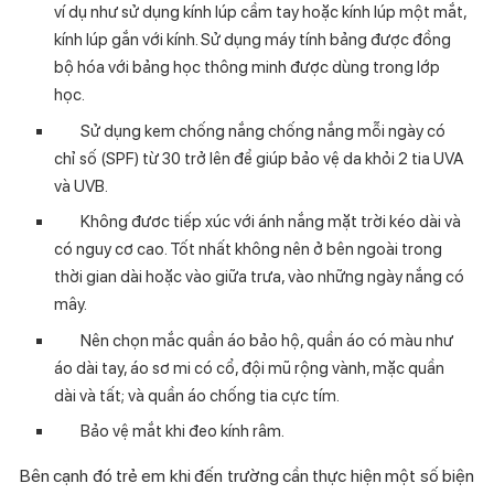
ví dụ như sử dụng kính lúp cầm tay hoặc kính lúp một mắt,
kính lúp gắn với kính. Sử dụng máy tính bảng được đồng
bộ hóa với bảng học thông minh được dùng trong lớp
học.
Sử dụng kem chống nắng chống nắng mỗi ngày có
chỉ số (SPF) từ 30 trở lên để giúp bảo vệ da khỏi 2 tia UVA
và UVB.
Không đươc tiếp xúc với ánh nắng mặt trời kéo dài và
có nguy cơ cao. Tốt nhất không nên ở bên ngoài trong
thời gian dài hoặc vào giữa trưa, vào những ngày nắng có
mây.
Nên chọn mắc quần áo bảo hộ, quần áo có màu như
áo dài tay, áo sơ mi có cổ, đội mũ rộng vành, mặc quần
dài và tất; và quần áo chống tia cực tím.
Bảo vệ mắt khi đeo kính râm.
Bên cạnh đó trẻ em khi đến trường cần thực hiện một số biện