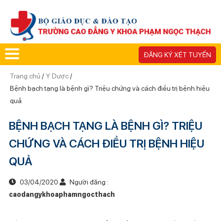
ĐĂNG KÝ XÉT TUYỂN
Trang chủ
/
Y Dược
/
Bệnh bạch tạng là bệnh gì? Triệu chứng và cách điều trị bệnh hiệu
quả
BỆNH BẠCH TẠNG LÀ BỆNH GÌ? TRIỆU
CHỨNG VÀ CÁCH ĐIỀU TRỊ BỆNH HIỆU
QUẢ
03/04/2020
Người đăng :
caodangykhoaphamngocthach