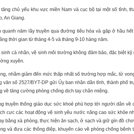
 tăng chủ yếu khu vực miền Nam và cục bộ tại một số tỉnh, t
, An Giang.
 quanh năm lây truyền qua đường tiêu hóa và gặp ở hầu hết 
ảng thời gian từ tháng 4-5 và tháng 9-10 hàng năm.
 sinh cá nhân, vệ sinh môi trường không đảm bảo, đặc biệt kỹ
hường xuyên.
ng, nhằm giảm đến mức thấp nhất số trường hợp mắc, tử von
ng văn số 2527/BYT-DP gửi Ủy ban nhân dân tỉnh, thành phố tr
ung về tăng cường phòng chống dịch tay chân miệng.
ng truyền thông giáo dục sức khoẻ phù hợp tới người dân về 
tích cực các hoạt động vệ sinh yêu nước nâng cao sức khỏe n
ay bằng xà phòng, thực hiện ăn sạch, ở sạch và giữ gìn đồ chơi
óng và đưa các thông điệp, khuyến cáo về phòng chống bệnh 