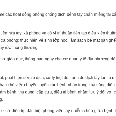
 mẽ các hoạt động phòng chống dịch bệnh tay chân miệng tại c
n rửa tay, xà phòng và có vị trí thuận tiện tạo điều kiện thuận
 xà phòng; thực hiện vệ sinh lớp học, làm sạch bề mặt bàn ghế
ẩy rửa thông thường.
sở giáo dục, thông báo ngay cho cơ quan y tế địa phương để
 phát hiện sớm ổ dịch, xử lý triệt để tránh để dịch lây lan ra d
ện, hạn chế việc chuyển tuyến các bệnh nhân trong khả năng điều 
ám bệnh, thu dung, cấp cứu, điều trị bệnh nhân; lưu ý đối với 
g.
cơ sở điều trị, đặc biệt phòng việc lây nhiễm chéo giữa bệnh 