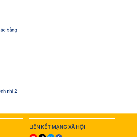
khác bằng
nh nhi 2
LIÊN KẾT MẠNG XÃ HỘI