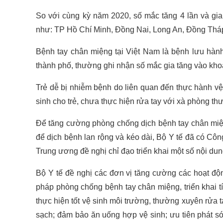
So với cùng kỳ năm 2020, số mắc tăng 4 lần và gia
như: TP Hồ Chí Minh, Đồng Nai, Long An, Đồng Tháp
Bệnh tay chân miệng tại Việt Nam là bệnh lưu hành
thành phố, thường ghi nhận số mắc gia tăng vào kho
Trẻ dễ bị nhiễm bệnh do liên quan đến thực hành vệ
sinh cho trẻ, chưa thực hiện rửa tay với xà phòng t
Để tăng cường phòng chống dịch bệnh tay chân miệ
để dịch bệnh lan rộng và kéo dài, Bộ Y tế đã có Cô
Trung ương đề nghị chỉ đạo triển khai một số nội d
Bộ Y tế đề nghị các đơn vị tăng cường các hoạt độ
pháp phòng chống bệnh tay chân miệng, triển khai 
thực hiện tốt vệ sinh môi trường, thường xuyên rửa t
sạch; đảm bảo ăn uống hợp vệ sinh; ưu tiên phát s