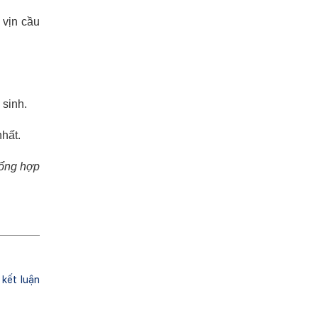
 vịn cầu
 sinh.
hất.
ổng hợp
kết luận