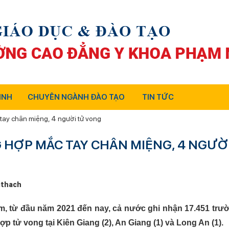
INH
CHUYÊN NGÀNH ĐÀO TẠO
TIN TỨC
ay chân miệng, 4 người tử vong
 HỢP MẮC TAY CHÂN MIỆNG, 4 NGƯỜ
thach
ễm, từ đầu năm 2021 đến nay, cả nước ghi nhận 17.451 trư
 tử vong tại Kiên Giang (2), An Giang (1) và Long An (1).