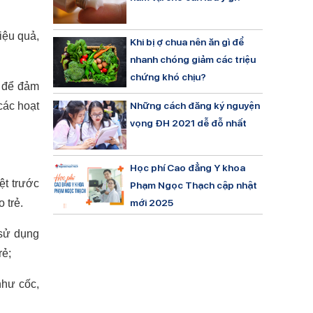
iệu quả,
Khi bị ợ chua nên ăn gì để
nhanh chóng giảm các triệu
chứng khó chịu?
n để đảm
Những cách đăng ký nguyện
các hoạt
vọng ĐH 2021 dễ đỗ nhất
Học phí Cao đẳng Y khoa
ệt trước
Phạm Ngọc Thạch cập nhật
mới 2025
 trẻ.
 sử dụng
rẻ;
như cốc,