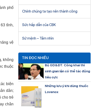
hành phố
Chính chúng ta tạo nên thành công
Sức hấp dẫn của CBK
63 tỉnh,
Sứ mệnh – Tầm nhìn
 năng vệ
TIN ĐỌC NHIỀU
g, không
Bộ GD&ĐT: Công khai thí
ực thuộc
sinh gian lận có thể tác động
tiêu cực
các biện
Những lưu ý khi dùng thuốc
hân dân;
Lovenox
 cho trẻ
tay chân