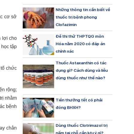
Những thông tin cần biết về
ác cơ sở
thuốc trị bệnh phong
Clofazimin
Đề thi thử THPTQG môn
 lợi cho
Hóa năm 2020 có đáp án
 học tập
chính xác
Thuốc Astaxanthin có tác
 tổ chức
dụng gì? Cách dùng và liều
dùng thuốc như thế nào?
iện rộng;
trị nhằm
Tiền thưởng tết có phải
các bệnh
đóng BHXH?
Dùng thuốc Clotrimazol trị
tay chân
nấm tại chỗ cần lưu ý gì?