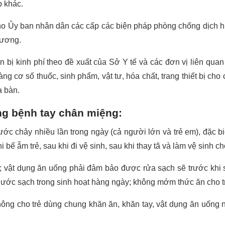
p khác.
cho Ủy ban nhân dân các cấp các biện pháp phòng chống dịch h
hương.
n bị kinh phí theo đề xuất của Sở Y tế và các đơn vị liên qua
 cơ số thuốc, sinh phẩm, vật tư, hóa chất, trang thiết bị cho 
a bàn.
ng bệnh tay chân miệng:
c chảy nhiều lần trong ngày (cả người lớn và trẻ em), đặc bi
i bế ẵm trẻ, sau khi đi vệ sinh, sau khi thay tã và làm vệ sinh cho
ín; vật dụng ăn uống phải đảm bảo được rửa sạch sẽ trước khi
nước sạch trong sinh hoạt hàng ngày; không mớm thức ăn cho t
hông cho trẻ dùng chung khăn ăn, khăn tay, vật dụng ăn uống 