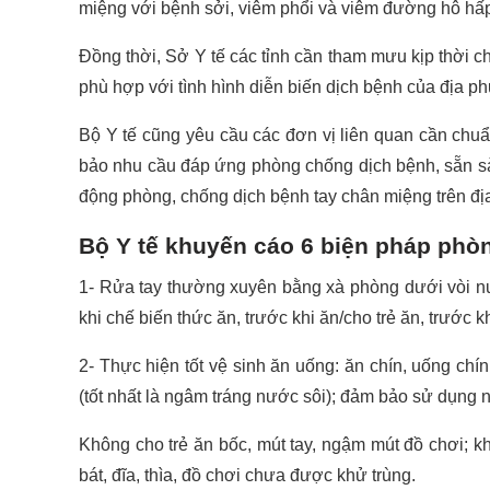
miệng với bệnh sởi, viêm phổi và viêm đường hô hấ
Đồng thời, Sở Y tế các tỉnh cần tham mưu kịp thời 
phù hợp với tình hình diễn biến dịch bệnh của địa p
Bộ Y tế cũng yêu cầu các đơn vị liên quan cần chuẩ
bảo nhu cầu đáp ứng phòng chống dịch bệnh, sẵn sàng
động phòng, chống dịch bệnh tay chân miệng trên đị
Bộ Y tế khuyến cáo 6 biện pháp phò
1- Rửa tay thường xuyên bằng xà phòng dưới vòi nướ
khi chế biến thức ăn, trước khi ăn/cho trẻ ăn, trước kh
2- Thực hiện tốt vệ sinh ăn uống: ăn chín, uống ch
(tốt nhất là ngâm tráng nước sôi); đảm bảo sử dụng 
Không cho trẻ ăn bốc, mút tay, ngậm mút đồ chơi; k
bát, đĩa, thìa, đồ chơi chưa được khử trùng.