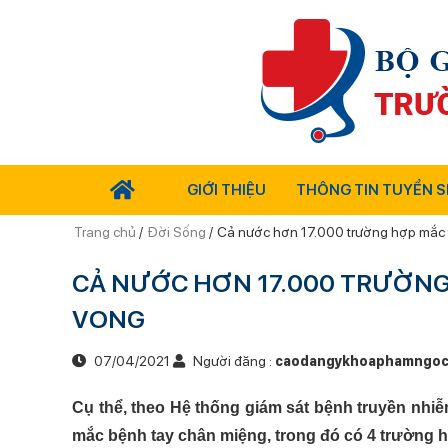
GIỚI THIỆU
THÔNG TIN TUYỂN S
Trang chủ
/
Đời Sống
/
Cả nước hơn 17.000 trường hợp mắc t
CẢ NƯỚC HƠN 17.000 TRƯỜNG
VONG
07/04/2021
Người đăng :
caodangykhoaphamngoc
Cụ thể, theo Hệ thống giám sát bệnh truyền nhi
mắc bệnh tay chân miệng, trong đó có 4 trường hợp