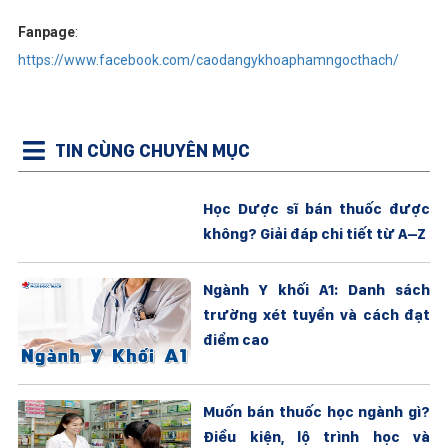
Fanpage
:
https://www.facebook.com/caodangykhoaphamngocthach/
TIN CÙNG CHUYÊN MỤC
Học Dược sĩ bán thuốc được
không? Giải đáp chi tiết từ A–Z
Ngành Y khối A1: Danh sách
trường xét tuyển và cách đạt
điểm cao
Muốn bán thuốc học ngành gì?
Điều kiện, lộ trình học và