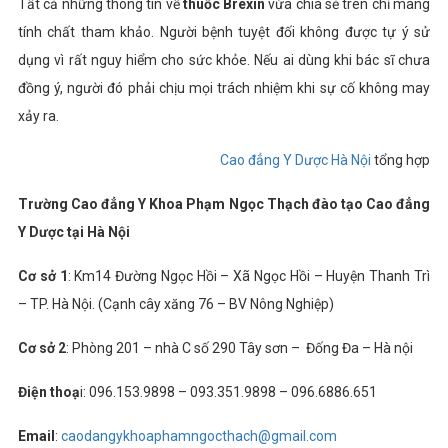
Tất cả những thông tin về
thuốc Brexin
vừa chia sẻ trên chỉ mang
tính chất tham khảo. Người bệnh tuyệt đối không được tự ý sử
dụng vì rất nguy hiểm cho sức khỏe. Nếu ai dùng khi bác sĩ chưa
đồng ý, người đó phải chịu mọi trách nhiệm khi sự cố không may
xảy ra.
Cao đẳng Y Dược Hà Nội
tổng hợp
Trường Cao đẳng Y Khoa Phạm Ngọc Thạch đào tạo Cao đẳng
Y Dược tại Hà Nội
Cơ sở 1
: Km14 Đường Ngọc Hồi – Xã Ngọc Hồi – Huyện Thanh Trì
– TP. Hà Nội. (Cạnh cây xăng 76 – BV Nông Nghiệp)
Cơ sở 2
: Phòng 201 – nhà C số 290 Tây sơn – Đống Đa – Hà nội
Điện thoạ
i: 096.153.9898 – 093.351.9898 – 096.6886.651
Email
:
caodangykhoaphamngocthach@gmail.com