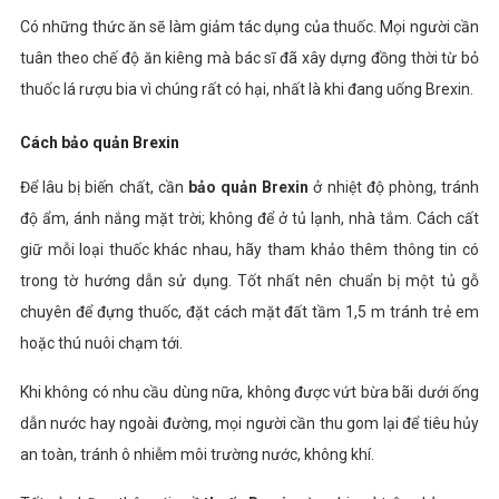
Có những thức ăn sẽ làm giảm tác dụng của thuốc. Mọi người cần
tuân theo chế độ ăn kiêng mà bác sĩ đã xây dựng đồng thời từ bỏ
thuốc lá rượu bia vì chúng rất có hại, nhất là khi đang uống Brexin.
Cách bảo quản Brexin
Để lâu bị biến chất, cần
bảo quản Brexin
ở nhiệt độ phòng, tránh
độ ẩm, ánh nắng mặt trời; không để ở tủ lạnh, nhà tắm. Cách cất
giữ mỗi loại thuốc khác nhau, hãy tham khảo thêm thông tin có
trong tờ hướng dẫn sử dụng. Tốt nhất nên chuẩn bị một tủ gỗ
chuyên để đựng thuốc, đặt cách mặt đất tầm 1,5 m tránh trẻ em
hoặc thú nuôi chạm tới.
Khi không có nhu cầu dùng nữa, không được vứt bừa bãi dưới ống
dẫn nước hay ngoài đường, mọi người cần thu gom lại để tiêu hủy
an toàn, tránh ô nhiễm môi trường nước, không khí.