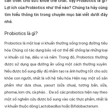
cần thiết cho sức khỏe thể chất. Vậy Probiotics là gì?
Lợi ích của Probiotics như thế nào? Chúng ta hãy cùng
tìm hiểu thông tin trong chuyên mục bài viết dưới đây
nhé.
Probiotics là gì?
Probiotics là một loại vi khuẩn thường sống trong đường tiêu
hóa. Chúng có tác dụng bảo vệ cơ thể để chống lại những loại
vi khuẩn có hại, diêu vi và nấm. Trong đó, Probiotics thường
được sử dụng qua đường ăn uống một cách thường xuyên.
Nếu được bổ sung đầy đủ nhằm tạo ra ảnh hưởng tốt cho sức
khỏe con người, nhất là với hệ tiêu hóa. Hiện nay một số sản
phẩm như dưa chua, yaourt (sữa chua), tương bần, sữa,
phomai, kim chi, cà pháo… Đa số các probiotics hiện nay theo
một số nghiên cứu được bổ sung vào các thực phẩm, nhất là
vi khuẩn thuộc dòng Lactobacillus hoặc Bifidobacterium.