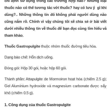
chỉ định sử dụng trong các trường hợp nào? Những loại
thuốc nào có thể tương tác với thuốc? hay có lưu ý gì khi
dùng?.. Những thông tin đó không phải người dùng nào
cũng nắm rõ. Chính vì vậy chúng tôi sẽ chia sẻ ở bài viết
dưới nhiều thông tin về thuốc để bạn đọc cùng tìm hiểu và
tham khảo.
Thuốc
Gastropulgite
thuộc nhóm thuốc đường tiêu hóa.
Dạng bào chế: Hỗn dịch uống.
Đóng gói: Hộp 30 gói, hoặc hộp 60 gói.
Thành phần: Attapulgite de Mormoiron hoạt hóa (chiếm 2.5 g);
Gel Aluminium hydroxide và magnesium carbonate được sấy
khô (chiếm 0.5 g).
1. Công dụng của thuốc Gastropulgite