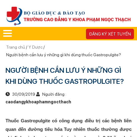
ĐĂNG KÝ XÉT TUYỂN
Trang chủ
/
Y Dược
/
Người bệnh cần lưu ý những gì khi dùng thuốc Gastropulgite?
NGƯỜI BỆNH CẦN LƯU Ý NHỮNG GÌ
KHI DÙNG THUỐC GASTROPULGITE?
30/09/2019
Người đăng :
caodangykhoaphamngocthach
Thuốc Gastropulgite có công dụng điều trị các bệnh liên
quan đến đường tiêu hóa Tuy nhiên thuốc thường được