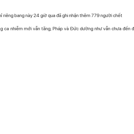
Chỉ riêng bang này 24 giờ qua đã ghi nhận thêm 779 người chết
ưng ca nhiễm mới vẫn tăng; Pháp và Đức dường như vẫn chưa đến đỉ
ại đang tăng mạnh ca nhiễm mới, đặc biệt là ở Tokyo
y đã chết vì nhiễm nCoV. 80 người trong số họ làm việc ở phía Bắc It
oV, chiếm 10% số ca bệnh trên cả nước, theo Viện Y tế Quốc gia Itali
thấy của các y tá, đặc biệt là các chuyên gia làm việc trong phòng
g phó với đại dịch. Họ thường không có thời gian nghỉ ngơi và hồi p
hế về sức khỏe và tinh thần”, Giorgio Cometto, điều phối viên củ
 chết vì Covid-19 cao nhất thế giới với 17.669 trường hợp, theo thố