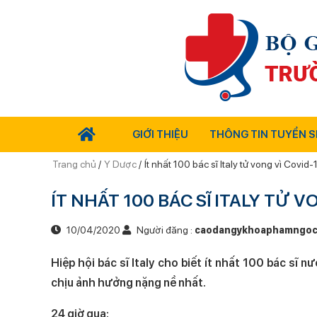
GIỚI THIỆU
THÔNG TIN TUYỂN S
Trang chủ
/
Y Dược
/
Ít nhất 100 bác sĩ Italy tử vong vì Covid-
ÍT NHẤT 100 BÁC SĨ ITALY TỬ V
10/04/2020
Người đăng :
caodangykhoaphamngoc
Hiệp hội bác sĩ Italy cho biết ít nhất 100 bác sĩ 
chịu ảnh hưởng nặng nề nhất.
24 giờ qua: