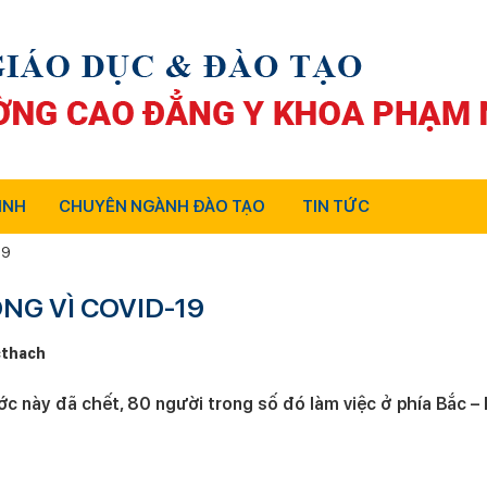
INH
CHUYÊN NGÀNH ĐÀO TẠO
TIN TỨC
19
ONG VÌ COVID-19
thach
nước này đã chết, 80 người trong số đó làm việc ở phía Bắc –