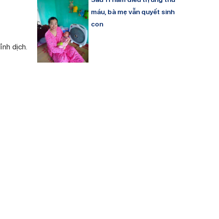
máu, bà mẹ vẫn quyết sinh
con
nh dịch.
Rét đậm, bệnh đột quỵ tấn
công cả người trẻ
aly – khu
Dùng thuốc Cravit cho trẻ
em có tốt không?
a.
 chăm sóc
hục, cũng
a bộ phận
Sự thật về ăn gạo lứt có
ng kê của
giảm cân không?