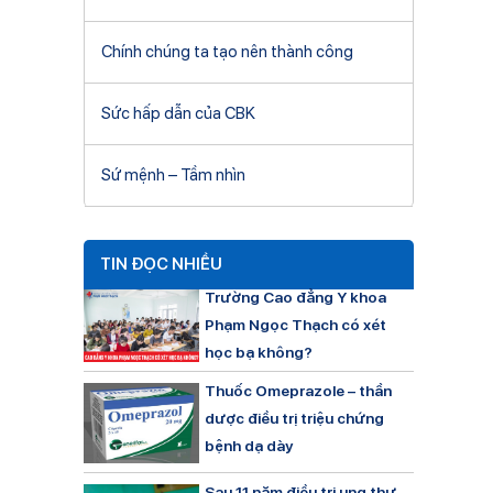
Chính chúng ta tạo nên thành công
Sức hấp dẫn của CBK
Sứ mệnh – Tầm nhìn
TIN ĐỌC NHIỀU
Trường Cao đẳng Y khoa
Phạm Ngọc Thạch có xét
học bạ không?
Thuốc Omeprazole – thần
dược điều trị triệu chứng
bệnh dạ dày
Sau 11 năm điều trị ung thư