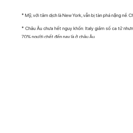
* Mỹ, với tâm dịch là New York, vẫn bị tàn phá nặng nề. 
* Châu Âu chưa hết nguy khốn: Italy giảm số ca tử nh
70% người chết đến nay là ở châu Âu.
* Trong khi Hàn Quốc giảm dần các ca nhiễm, Nhật Bản l
Ít nhất 100 bác sĩ Italy tử vong vì Covid-19
Hiệp hội bác sĩ Italy cho biết ít nhất 100 bác sĩ nước nà
vực chịu ảnh hưởng nặng nề nhất.
Tính đến 8/4, có 13.552 nhân viên y tế Italy bị nhiễm nC
“Chúng tôi nhận thấy mức độ làm việc quá tải chưa từng 
tích cực, những người quản lý hoặc trực tiếp tham gia ứn
không có sự hỗ trợ và chỉ nhận được sự quan tâm hạn c
nhân lực y tế của Tổ chức Y tế Thế giới (WHO), cho biết.
Ở tuần thứ 8 của lệnh phong tỏa, Italy ghi nhận số người