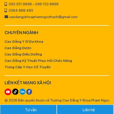
093 351 9898 – 096 153 9898
0364 868 485
caodangykhoaphamngocthach@gmail.com
CHUYÊN NGÀNH
Cao Đẳng Y Sĩ Đa Khoa
Cao Đẳng Dược
Cao Đẳng Điều Dưỡng
Cao Đẳng Kỹ Thuật Phục Hồi Chức Năng
Trung Cấp Y Học Cổ Truyền
LIÊN KẾT MẠNG XÃ HỘI
© 2026 Bản quyền thuộc về Trường Cao Đẳng Y Khoa Phạm Ngọc
Thạch
Tư vấn
Liên hệ