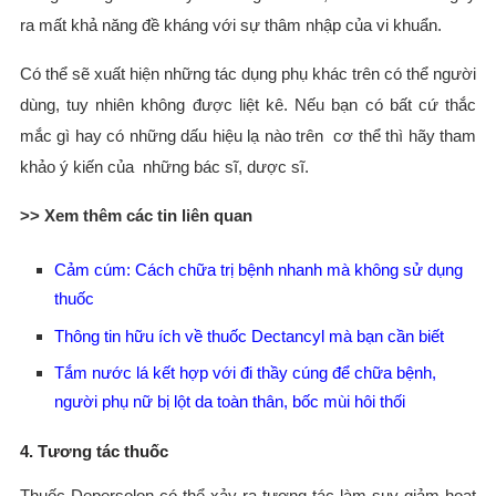
ra mất khả năng đề kháng với sự thâm nhập của vi khuẩn.
Có thể sẽ xuất hiện những tác dụng phụ khác trên có thể người
dùng, tuy nhiên không được liệt kê. Nếu bạn có bất cứ thắc
mắc gì hay có những dấu hiệu lạ nào trên cơ thể thì hãy tham
khảo ý kiến của những bác sĩ, dược sĩ.
>> Xem thêm các tin liên quan
Cảm cúm: Cách chữa trị bệnh nhanh mà không sử dụng
thuốc
Thông tin hữu ích về thuốc Dectancyl mà bạn cần biết
Tắm nước lá kết hợp với đi thầy cúng để chữa bệnh,
người phụ nữ bị lột da toàn thân, bốc mùi hôi thối
4. Tương tác thuốc
Thuốc Depersolon có thể xảy ra tương tác làm suy giảm hoạt