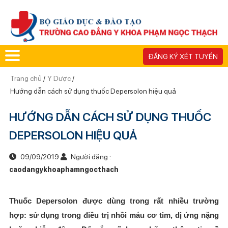
ĐĂNG KÝ XÉT TUYỂN
Trang chủ
/
Y Dược
/
Hướng dẫn cách sử dụng thuốc Depersolon hiệu quả
HƯỚNG DẪN CÁCH SỬ DỤNG THUỐC
DEPERSOLON HIỆU QUẢ
09/09/2019
Người đăng :
caodangykhoaphamngocthach
Thuốc Depersolon được dùng trong rất nhiều trường
hợp: s
ử dụng trong điều trị nhồi máu cơ tim, dị ứng nặng