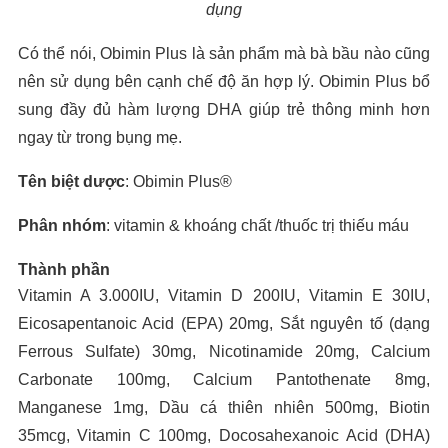
dụng
Có thể nói, Obimin Plus là sản phẩm mà bà bầu nào cũng
nên sử dụng bên cạnh chế độ ăn hợp lý. Obimin Plus bổ
sung đầy đủ hàm lượng DHA giúp trẻ thông minh hơn
ngay từ trong bụng mẹ.
Tên biệt dược
: Obimin Plus®
Phân nhóm
: vitamin & khoáng chất /thuốc trị thiếu máu
Thành phần
Vitamin A 3.000IU, Vitamin D 200IU, Vitamin E 30IU,
Eicosapentanoic Acid (EPA) 20mg, Sắt nguyên tố (dạng
Ferrous Sulfate) 30mg, Nicotinamide 20mg, Calcium
Carbonate 100mg, Calcium Pantothenate 8mg,
Manganese 1mg, Dầu cá thiên nhiên 500mg, Biotin
35mcg, Vitamin C 100mg, Docosahexanoic Acid (DHA)