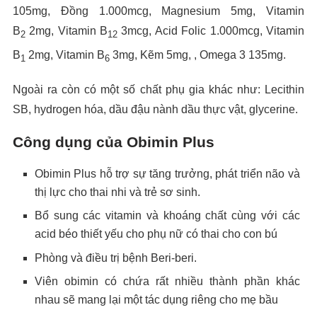
105mg, Đồng 1.000mcg, Magnesium 5mg, Vitamin
B
2mg, Vitamin B
3mcg, Acid Folic 1.000mcg, Vitamin
2
12
B
2mg, Vitamin B
3mg, Kẽm 5mg, , Omega 3 135mg.
1
6
Ngoài ra còn có một số chất phụ gia khác như: Lecithin
SB, hydrogen hóa, dầu đậu nành dầu thực vật, glycerine.
Công dụng của Obimin Plus
Obimin Plus hỗ trợ sự tăng trưởng, phát triển não và
thị lực cho thai nhi và trẻ sơ sinh.
Bổ sung các vitamin và khoáng chất cùng với các
acid béo thiết yếu cho phụ nữ có thai cho con bú
Phòng và điều trị bệnh Beri-beri.
Viên obimin có chứa rất nhiều thành phần khác
nhau sẽ mang lại một tác dụng riêng cho mẹ bầu