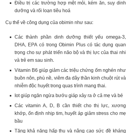
Điều trị các trường hợp mệt mỏi, kém ăn, suy dinh
dưỡng và rối loạn tiêu hoá
Cụ thể về công dụng của obimin như sau:
Các thành phần dinh dưỡng thiết yếu omega-3,
DHA, EPA có trong Obimin Plus có tác dụng quan
trọng cho sự phát triển não bộ và thị lực của thai nhi
và trẻ em sau sinh.
Vitamin B6 giúp giảm các triệu chứng ốm nghén như
buồn nôn, phù nề, viêm đa dây thần kinh chuột rút và
nhiễm độc huyết trong quas trình mang thai.
Iot giúp ngăn ngừa bướu giáp xảy ra ở cả mẹ và bé
Các vitamin A, D, B cần thiết cho thị lực, xương
khớp, ổn định nhịp tim, huyết áp giảm stress cho mẹ
bầu
Tăng khả năng hấp thu và nâng cao sức đề kháng