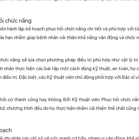
hồi chức năng
iên tiến hành lập kế hoạch phục hồi chức năng chi tiết và phù hợp với 
và dài hạn nhằm giúp bệnh nhân cải thiện khả năng vận động và chức 
̀i chức năng sẽ lựa chọn phương pháp điều trị phù hợp như vật lý trị 
ệnh nhân thực hiện các bài tập một cách đúng kỹ thuật, an toàn, họ 
iều trị. Đặc biệt, các Kỹ thuật viên chủ động phối hợp với Bác sĩ v
 có thành công hay không. Bởi Kỹ thuật viên Phục hồi chức năng
n bộ chương trình đều do họ thực hiện nhằm cải thiện thể chất cũn
hoạch
 sẽ ghi nhận các chỉ số về sức mạnh cơ bắp, phạm vi vận động, khả 