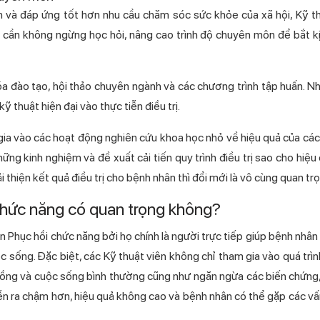
 và đáp ứng tốt hơn nhu cầu chăm sóc sức khỏe của xã hội, Kỹ th
ày. Họ cần không ngừng học hỏi, nâng cao trình độ chuyên môn để bắt 
 khóa đào tạo, hội thảo chuyên ngành và các chương trình tập huấn. Nhờ
kỹ thuật hiện đại vào thực tiễn điều trị.
 tham gia vào các hoạt động nghiên cứu khoa học nhỏ về hiệu quả của c
hững kinh nghiệm và đề xuất cải tiến quy trình điều trị sao cho hiệu 
iện kết quả điều trị cho bệnh nhân thì đổi mới là vô cùng quan tro
 chức năng có quan trọng không?
ên Phục hồi chức năng bởi họ chính là người trực tiếp giúp bệnh nhâ
. Đặc biệt, các Kỹ thuật viên không chỉ tham gia vào quá trình 
ồng và cuộc sống bình thường cũng như ngăn ngừa các biến chứng,
ễn ra chậm hơn, hiệu quả không cao và bệnh nhân có thể gặp các vấ