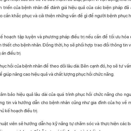
ự tiến triển của bệnh nhân để đánh giá hiệu quả của các biện pháp đã
 cần khắc phục và cải thiện những vấn đề gì để người bệnh phục 
ại kế hoạch tập luyện và phương pháp điều trị nếu cần để tối ưu hóa 
ết cho bệnh nhân. Đồng thời, họ sẽ phối hợp trao đổi thông tin v
n điều trị.
phục hồi của bệnh nhân để theo dõi lâu dài. Bên cạnh đó, họ sẽ tư vấ
ọ để giúp nâng cao hiệu quả và chất lượng phục hồi chức năng.
m bảo hiệu quả lâu dài của quá trình phục hồi chức năng cho ngươ
ông tin và hướng dẫn cho bệnh nhân cũng như gia đình của họ về 
ủ kế hoạch điều trị.
uật viên sẽ hướng dẫn họ kỹ năng tự chăm sóc và thực hiện các bà