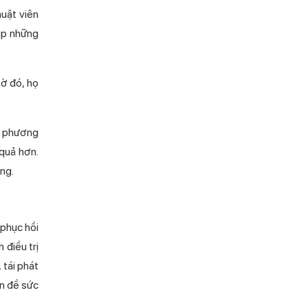
uật viên
kịp những
 đó, họ
ác phương
quả hơn.
̣ng.
n phục hồi
điều trị
 tái phát
n đề sức