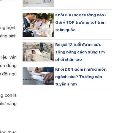
Khối B00 học trường nào?
Gợi ý TOP trường tốt trên
từng bệnh
toàn quốc
năng sinh
Bé gái 12 tuổi được cứu
sống bằng cách dùng tim
liệu, vận
phổi nhân tạo
còn động
Khối D84 gồm những môn,
à đội ngũ
ngành nào? Trường nào
tuyển sinh?
 còn là
g như nâng
năng thực