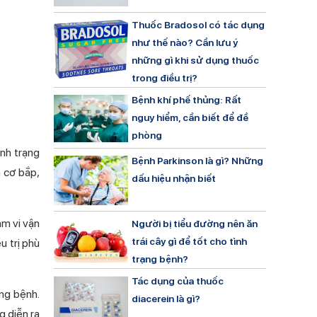
Thuốc Bradosol có tác dụng
như thế nào? Cần lưu ý
những gì khi sử dụng thuốc
trong điều trị?
Bệnh khí phế thủng: Rất
nguy hiểm, cần biết để đề
phòng
nh trạng
Bệnh Parkinson là gì? Những
h cơ bắp,
dấu hiệu nhận biết
ạm vi vận
Người bị tiểu đường nên ăn
trái cây gì để tốt cho tình
ều trị phù
trạng bệnh?
Tác dụng của thuốc
̣ng bệnh.
diacerein là gì?
g diễn ra