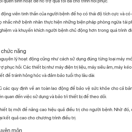
ói quen sinh hoạt để hỗ trợ quá tối đa cho trình hồi phục.
ếp động viên tinh thần của người bệnh để họ có thái độ tích cực và có 
, họ nhắc nhở bệnh nhân thực hiện những biện pháp phòng ngừa tái 
ghiệm và khuyến khích người bệnh chủ động hơn trong quá trình điề
i chức năng
rõ nguyên lý hoạt động cũng như cách sử dụng đúng từng loại máy móc
ợ phục hồi. Các thiết bị như máy điện trị liệu, máy siêu âm, máy kéo
ết để tránh hỏng hóc và đảm bảo tuổi thọ lâu dài.
 thủ các quy định về an toàn lao động để bảo vệ sức khỏe cho cả bả
ên quan đến việc sử dụng và bảo trì thiết bị để theo dõi.
iết bị mới để nâng cao hiệu quả điều trị cho người bệnh. Nhờ đó, q
i kết quả cao cho chương trình điều trị.
huyên môn