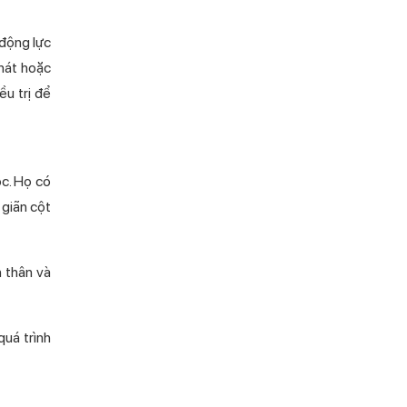
động lực
phát hoặc
u trị để
. Họ có
 giãn cột
n thân và
uá trình