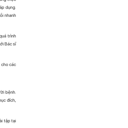
 áp dụng.
hồi nhanh
quá trình
ới Bác sĩ
n cho các
̀i bệnh.
mục đích,
i tập tại