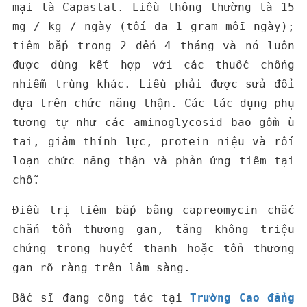
mại là Capastat. Liều thông thường là 15
mg / kg / ngày (tối đa 1 gram mỗi ngày);
tiêm bắp trong 2 đến 4 tháng và nó luôn
được dùng kết hợp với các thuốc chống
nhiễm trùng khác. Liều phải được sửa đổi
dựa trên chức năng thận. Các tác dụng phụ
tương tự như các aminoglycosid bao gồm ù
tai, giảm thính lực, protein niệu và rối
loạn chức năng thận và phản ứng tiêm tại
chỗ.
Điều trị tiêm bắp bằng capreomycin chắc
chắn tổn thương gan, tăng không triệu
chứng trong huyết thanh hoặc tổn thương
gan rõ ràng trên lâm sàng.
Bấc sĩ đang công tác tại
Trường Cao đẳng