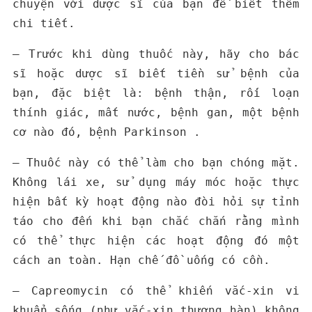
chuyện với dược sĩ của bạn để biết thêm
chi tiết.
– Trước khi dùng thuốc này, hãy cho bác
sĩ hoặc dược sĩ biết tiền sử bệnh của
bạn, đặc biệt là: bệnh thận, rối loạn
thính giác, mất nước, bệnh gan, một bệnh
cơ nào đó, bệnh Parkinson .
– Thuốc này có thể làm cho bạn chóng mặt.
Không lái xe, sử dụng máy móc hoặc thực
hiện bất kỳ hoạt động nào đòi hỏi sự tỉnh
táo cho đến khi bạn chắc chắn rằng mình
có thể thực hiện các hoạt động đó một
cách an toàn. Hạn chế đồ uống có cồn.
– Capreomycin có thể khiến vắc-xin vi
khuẩn sống (như vắc-xin thương hàn) không