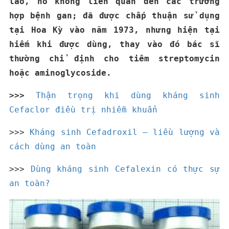
lao, nó không liên quan đến các trường
hợp bệnh gan;
đã được chấp thuận sử dụng
tại Hoa Kỳ vào năm 1973, nhưng hiện tại
hiếm khi được dùng, thay vào đó bác sĩ
thường chỉ định cho tiêm streptomycin
hoặc aminoglycoside.
>>>
Thận trọng khi dùng kháng sinh
Cefaclor điều trị nhiễm khuẩn
>>>
Kháng sinh Cefadroxil – liều lượng và
cách dùng an toàn
>>>
Dùng kháng sinh Cefalexin có thực sự
an toàn?