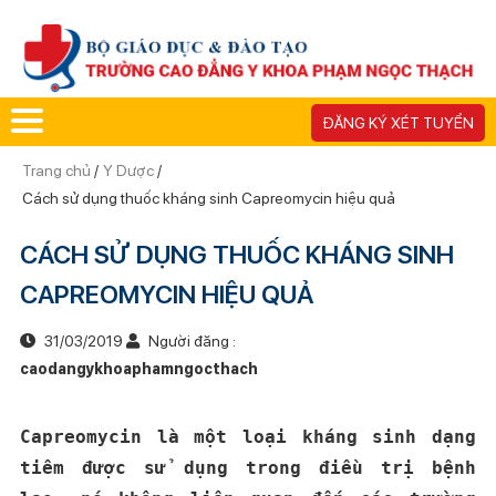
ĐĂNG KÝ XÉT TUYỂN
Trang chủ
/
Y Dược
/
Cách sử dụng thuốc kháng sinh Capreomycin hiệu quả
CÁCH SỬ DỤNG THUỐC KHÁNG SINH
CAPREOMYCIN HIỆU QUẢ
31/03/2019
Người đăng :
caodangykhoaphamngocthach
Capreomycin là một loại kháng sinh dạng
tiêm được sử dụng trong điều trị bệnh