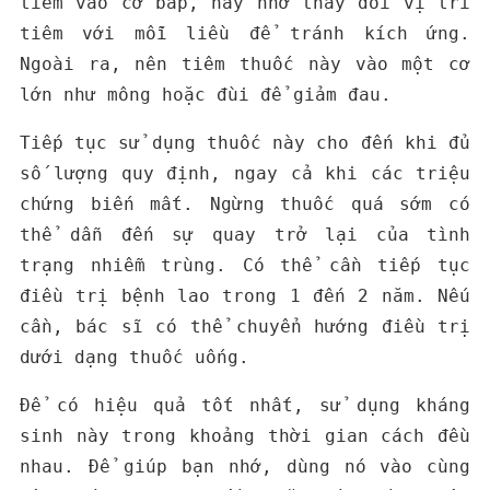
tiêm vào cơ bắp, hãy nhớ thay đổi vị trí
tiêm với mỗi liều để tránh kích ứng.
Ngoài ra, nên tiêm thuốc này vào một cơ
lớn như mông hoặc đùi để giảm đau.
Tiếp tục sử dụng thuốc này cho đến khi đủ
số lượng quy định, ngay cả khi các triệu
chứng biến mất. Ngừng thuốc quá sớm có
thể dẫn đến sự quay trở lại của tình
trạng nhiễm trùng. Có thể cần tiếp tục
điều trị bệnh lao trong 1 đến 2 năm. Nếu
cần, bác sĩ có thể chuyển hướng điều trị
dưới dạng thuốc uống.
Để có hiệu quả tốt nhất, sử dụng kháng
sinh này trong khoảng thời gian cách đều
nhau. Để giúp bạn nhớ, dùng nó vào cùng