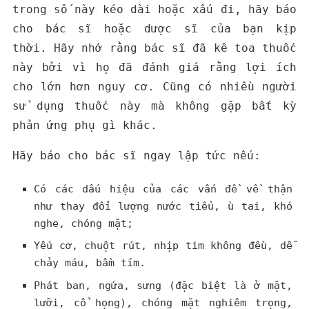
trong số này kéo dài hoặc xấu đi, hãy báo
cho bác sĩ hoặc dược sĩ của bạn kịp
thời.
Hãy nhớ rằng bác sĩ đã kê toa thuốc
này bởi vì họ đã đánh giá rằng lợi ích
cho lớn hơn nguy cơ. Cũng có nhiều người
sử dụng thuốc này mà không gặp bất kỳ
phản ứng phụ gì khác.
Hãy báo cho bác sĩ ngay lập tức nếu:
Có các dấu hiệu của các vấn đề về thận
như thay đổi lượng nước tiểu, ù tai, khó
nghe, chóng mặt;
Yếu cơ, chuột rút, nhịp tim không đều, dễ
chảy máu, bầm tím.
Phát ban, ngứa, sưng (đặc biệt là ở mặt,
lưỡi, cổ họng), chóng mặt nghiêm trọng,