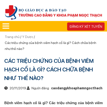
ĐĂNG KÝ XÉT TUYỂN
Trang chủ
/
Y Dược
/
Các triệu chứng của bệnh viêm hạch cổ là gì? Cách chữa bệnh
như thế nào?
CÁC TRIỆU CHỨNG CỦA BỆNH VIÊM
HẠCH CỔ LÀ GÌ? CÁCH CHỮA BỆNH
NHƯ THẾ NÀO?
20/11/2019
Người đăng :
caodangykhoaphamngocthach
Bệnh viêm hạch cổ là gì? Các triệu chứng của bệnh viêm