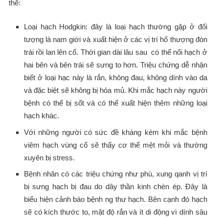
thể:
Loại hạch Hodgkin: đây là loại hạch thường gặp ở đối
tượng là nam giới và xuất hiện ở các vị trí hố thượng đòn
trái rồi lan lên cổ. Thời gian dài lâu sau có thể nổi hạch ở
hai bên và bên trái sẽ sưng to hơn. Triệu chứng dễ nhận
biết ở loại hạc này là rắn, không đau, không dính vào da
và đặc biệt sẽ không bị hóa mủ. Khi mắc hạch này người
bệnh có thể bị sốt và có thể xuất hiện thêm những loại
hạch khác.
Với những người có sức đề kháng kém khi mắc bệnh
viêm hạch vùng cổ sẽ thấy cơ thể mệt mỏi và thường
xuyên bị stress.
Bệnh nhân có các triệu chứng như phù, xung qanh vị trí
bị sưng hạch bị đau do dây thần kinh chèn ép. Đây là
biểu hiện cảnh báo bệnh ng thư hạch. Bên cạnh đó hạch
sẽ có kích thước to, mật độ rắn và ít di động vì dính sâu