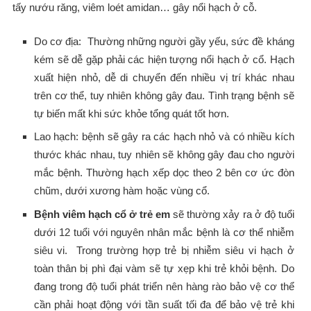
tấy nướu răng, viêm loét amidan… gây nổi hạch ở cỗ.
Do cơ địa: Thường những người gầy yếu, sức đề kháng
kém sẽ dễ gặp phải các hiện tượng nổi hạch ở cổ. Hạch
xuất hiện nhỏ, dễ di chuyển đến nhiều vị trí khác nhau
trên cơ thể, tuy nhiên không gây đau. Tình trạng bệnh sẽ
tự biến mất khi sức khỏe tổng quát tốt hơn.
Lao hạch: bệnh sẽ gây ra các hạch nhỏ và có nhiều kích
thước khác nhau, tuy nhiên sẽ không gây đau cho người
mắc bệnh. Thường hạch xếp dọc theo 2 bên cơ ức đòn
chũm, dưới xương hàm hoặc vùng cổ.
Bệnh viêm hạch cổ ở trẻ em
sẽ thường xảy ra ở độ tuổi
dưới 12 tuổi với nguyên nhân mắc bệnh là cơ thể nhiễm
siêu vi. Trong trường hợp trẻ bị nhiễm siêu vi hạch ở
toàn thân bị phì đại vàm sẽ tự xẹp khi trẻ khỏi bệnh. Do
đang trong độ tuổi phát triển nên hàng rào bảo vệ cơ thể
cần phải hoạt động với tần suất tối đa để bảo vệ trẻ khi