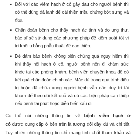
Đối với các viêm hạch ở cổ gây đau cho người bệnh thì
có thể dùng đá lạnh để cải thiện triệu chứng bớt sưng và
đau.
Chẩn đoán bệnh cho thấy hạch ác tính và do ung thư,
bác sĩ sẽ sử dụng các phương pháp để kiểm soát tốt vị
trí khối u bằng phẫu thuật để can thiệp.
Đẻ đảm bảo bệnh không biến chứng quá nguy hiểm thì
khi thấy nổi hạch ở cổ, người bệnh nên đi khám sức
khỏe tại các phòng khám, bệnh viện chuyên khoa để có
kết quả chẩn đoán chính xác. Mặc dù trong quá trình điều
trị hoặc đã chữa xong người bệnh vẫn cần duy trì tái
khám để theo dõi kết quả và có các biện pháp can thiệp
nếu bệnh tái phát hoặc diễn biến xấu đi.
Có thể nói những thông tin về
bệnh viêm hạch ở
cổ
được cung cấp ở bên trên là tương đối đầy đủ và chi tiết.
Tuy nhiên những thông tin chỉ mang tính chất tham khảo và