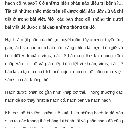
hạch cổ ra sao? Có những biện pháp nào điều trị bệnh?…
Tất cả những thắc mắc trên sẽ được giải đáp đầy đủ và chi
tiết ở trong bài viết. Mời các bạn theo dõi thông tin dưới
bài viết để được giải đáp những thông tin đó.
Hạch là một phần của hệ tạo huyết (gồm tủy xương, tuyến ức,
gan, lách và hạch) có hai chức năng chính là: trực tiếp giữ và
tiêu diệt vi khuẩn, virus, các tế bào ung thư khi chúng xâm
nhập vào cơ thể và gián tiếp tiêu diệt vi khuẩn, virus, các tế
bào lạ và tạo ra quá trình miễn dịch cho cơ thể thông qua việc
sản sinh các kháng thể.
Hạch được phân bố gần như khắp cơ thể. Thông thường các
hạch dễ sờ thấy nhất là hạch cổ, hạch bẹn và hạch nách.
Khi cơ thể bị viêm nhiễm sẽ xuất hiện những hạch to để sản
sinh ra các kháng thể chống lại bệnh tật và phần hạch đó cũng