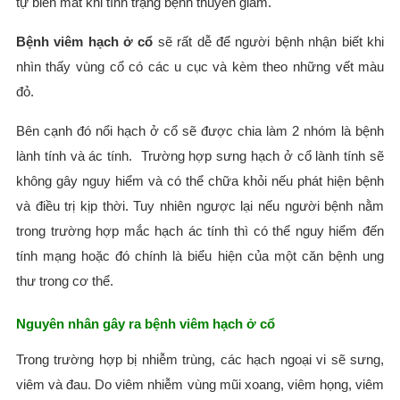
tự biến mất khi tình trạng bệnh thuyên giảm.
Bệnh viêm hạch ở cổ
sẽ rất dễ để người bệnh nhận biết khi
nhìn thấy vùng cổ có các u cục và kèm theo những vết màu
đỏ.
Bên cạnh đó nổi hạch ở cổ sẽ được chia làm 2 nhóm là bệnh
lành tính và ác tính. Trường hợp sưng hạch ở cổ lành tính sẽ
không gây nguy hiểm và có thể chữa khỏi nếu phát hiện bệnh
và điều trị kịp thời. Tuy nhiên ngược lại nếu người bệnh nằm
trong trường hợp mắc hạch ác tính thì có thể nguy hiểm đến
tính mạng hoặc đó chính là biểu hiện của một căn bệnh ung
thư trong cơ thể.
Nguyên nhân gây ra bệnh viêm hạch ở cổ
Trong trường hợp bị nhiễm trùng, các hạch ngoại vi sẽ sưng,
viêm và đau. Do viêm nhiễm vùng mũi xoang, viêm họng, viêm