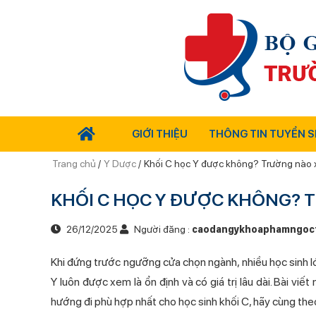
GIỚI THIỆU
THÔNG TIN TUYỂN S
Trang chủ
/
Y Dược
/
Khối C học Y được không? Trường nào x
KHỐI C HỌC Y ĐƯỢC KHÔNG? 
26/12/2025
Người đăng :
caodangykhoaphamngoc
Khi đứng trước ngưỡng cửa chọn ngành, nhiều học sinh 
Y luôn được xem là ổn định và có giá trị lâu dài. Bài vi
hướng đi phù hợp nhất cho học sinh khối C, hãy cùng the