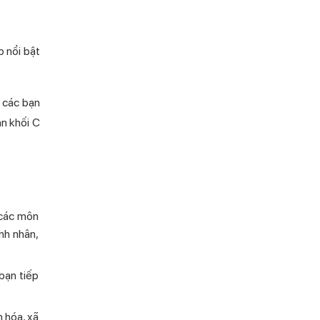
p nổi bật
p các bạn
ạn khối C
 các môn
ệnh nhân,
bạn tiếp
n hóa, xã