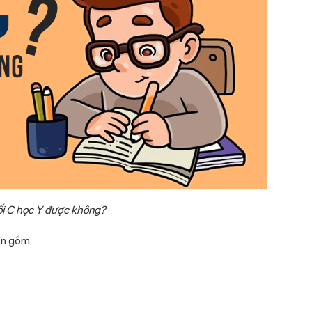
i C học Y được không?
môn gồm: