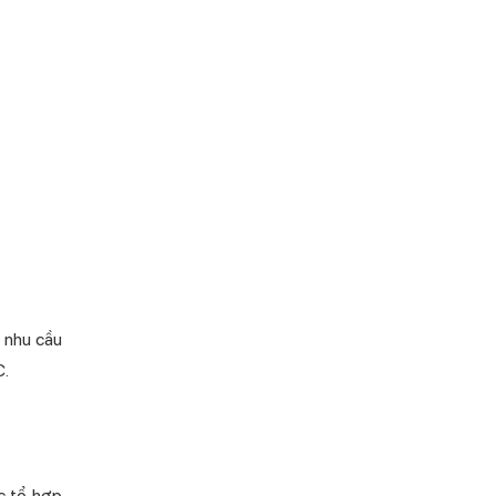
i nhu cầu
C.
c tổ hợp