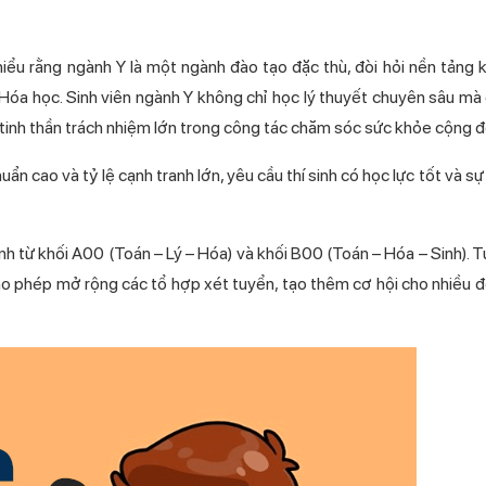
hiểu rằng ngành Y là một ngành đào tạo đặc thù, đòi hỏi nền tảng 
 Hóa học. Sinh viên ngành Y không chỉ học lý thuyết chuyên sâu mà
à tinh thần trách nhiệm lớn trong công tác chăm sóc sức khỏe cộng 
 cao và tỷ lệ cạnh tranh lớn, yêu cầu thí sinh có học lực tốt và sự
nh từ khối A00 (Toán – Lý – Hóa) và khối B00 (Toán – Hóa – Sinh). T
o phép mở rộng các tổ hợp xét tuyển, tạo thêm cơ hội cho nhiều đ