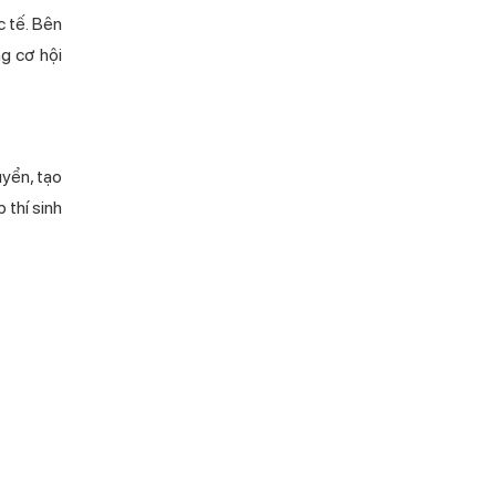
c tế. Bên
ng cơ hội
uyển, tạo
 thí sinh