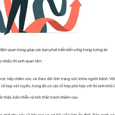
đệm quan trọng giúp các bạn phát triển bền vững trong tương lai
 nhiều thí sinh quan tâm:
trực tiếp chăm sóc và theo dõi tình trạng sức khỏe người bệnh. Vớ
tổ hợp xét tuyển, trong đó có các tổ hợp phù hợp với thí sinh khối 
 thận, kiên nhẫn và tinh thần trách nhiệm cao.
nhờ nhu cầu xã hội cao và cơ hội việc làm ổn định. Bên cạnh cá