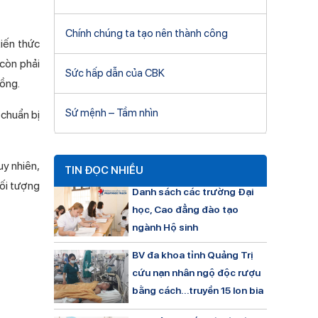
Chính chúng ta tạo nên thành công
kiến thức
 còn phải
Sức hấp dẫn của CBK
đồng.
Sứ mệnh – Tầm nhìn
 chuẩn bị
uy nhiên,
TIN ĐỌC NHIỀU
ối tượng
Danh sách các trường Đại
học, Cao đẳng đào tạo
ngành Hộ sinh
BV đa khoa tỉnh Quảng Trị
cứu nạn nhân ngộ độc rượu
bằng cách…truyền 15 lon bia