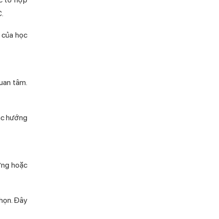
C.
t của học
quan tâm.
các hướng
ơng hoặc
chọn. Đây