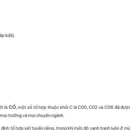
p luật);
ời là
CÓ
, một số tổ hợp thuộc khối C là C00, C02 và C08 đã đượ
 mọi trường và mọi chuyên ngành.
 định tổ hợp xét tuyển riêng, trong khi mức độ cạnh tranh luôn ở mứ