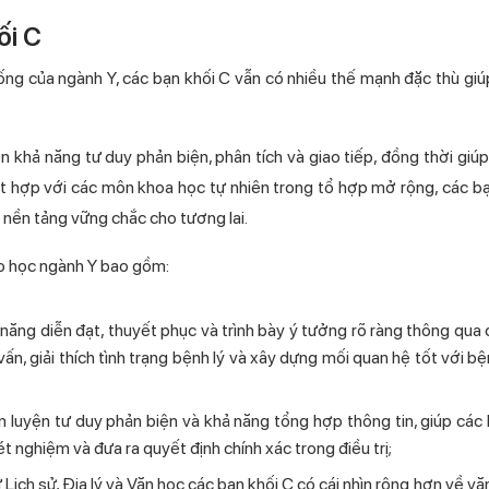
ối C
ống của ngành Y, các bạn khối C vẫn có nhiều thế mạnh đặc thù giú
ện khả năng tư duy phản biện, phân tích và giao tiếp, đồng thời giú
ết hợp với các môn khoa học tự nhiên trong tổ hợp mở rộng, các b
 nền tảng vững chắc cho tương lai.
heo học ngành Y bao gồm:
ả năng diễn đạt, thuyết phục và trình bày ý tưởng rõ ràng thông qua
vấn, giải thích tình trạng bệnh lý và xây dựng mối quan hệ tốt với b
n luyện tư duy phản biện và khả năng tổng hợp thông tin, giúp các 
t nghiệm và đưa ra quyết định chính xác trong điều trị;
Lịch sử, Địa lý và Văn học các bạn khối C có cái nhìn rộng hơn về vă