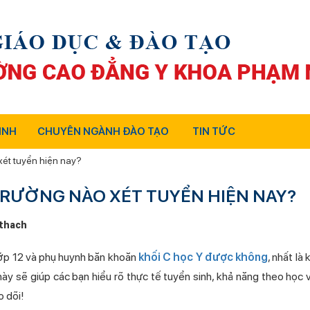
INH
CHUYÊN NGÀNH ĐÀO TẠO
TIN TỨC
ét tuyển hiện nay?
TRƯỜNG NÀO XÉT TUYỂN HIỆN NAY?
thach
lớp 12 và phụ huynh băn khoăn
khối C học Y được không
, nhất là
ết này sẽ giúp các bạn hiểu rõ thực tế tuyển sinh, khả năng theo học
o dõi!