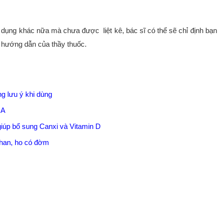
 dụng khác nữa mà chưa được liệt kê, bác sĩ có thể sẽ chỉ định bạ
 hướng dẫn của thầy thuốc.
g lưu ý khi dùng
DA
iúp bổ sung Canxi và Vitamin D
khan, ho có đờm