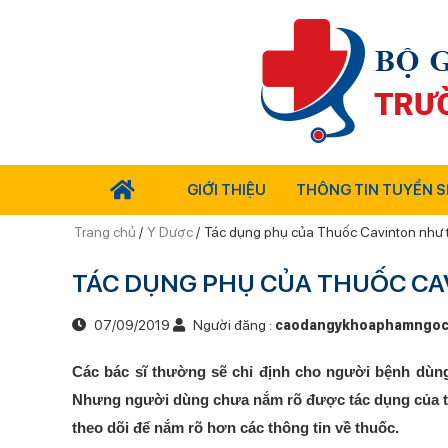
GIỚI THIỆU
THÔNG TIN TUYỂN S
Trang chủ
/
Y Dược
/
Tác dụng phụ của Thuốc Cavinton như 
TÁC DỤNG PHỤ CỦA THUỐC CA
07/09/2019
Người đăng :
caodangykhoaphamngoc
Các bác sĩ thường sẽ chỉ định cho người bệnh dùng
Nhưng người dùng chưa nắm rõ được tác dụng của th
theo dõi để nắm rõ hơn các thông tin về thuốc.