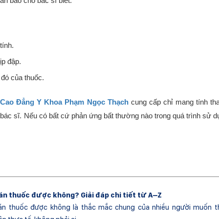
n báo cho bác sĩ biết:
tính.
ịp đập.
đó của thuốc.
Cao Đẳng Y Khoa Phạm Ngọc Thạch
cung cấp chỉ mang tính th
ừ bác sĩ. Nếu có bất cứ phản ứng bất thường nào trong quá trình sử 
án thuốc được không? Giải đáp chi tiết từ A–Z
án thuốc được không là thắc mắc chung của nhiều người muốn t