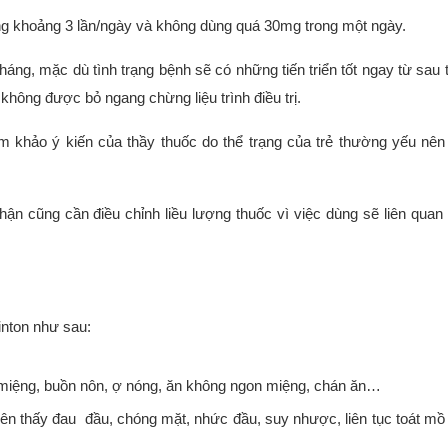
ng khoảng 3 lần/ngày và không dùng quá 30mg trong một ngày.
tháng, mặc dù tình trạng bệnh sẽ có những tiến triển tốt ngay từ sau 
 không được bỏ ngang chừng liệu trình điều trị.
m khảo ý kiến của thầy thuốc do thể trạng của trẻ thường yếu nên
ận cũng cần điều chỉnh liều lượng thuốc vì việc dùng sẽ liên quan
inton như sau:
 miệng, buồn nôn, ợ nóng, ăn không ngon miệng, chán ăn…
ên thấy đau đầu, chóng mặt, nhức đầu, suy nhược, liên tục toát mồ