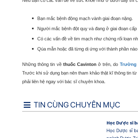
Nếu bạn có các vấn đề về sức khỏe như ở dưới đây thì cầ
Bạn mắc bệnh động mạch vành giai đoạn nặng.
Người mắc bệnh đột quỵ và đang ở giai đoạn cấp 
Có các vấn đề về tim mạch như chứng rối loạn nh
Qúa mẫn hoặc đã từng dị ứng với thành phần nào 
Những thông tin về
thuốc Cavinton
ở trên, do
Trường 
Trước khi sử dụng bạn nên tham khảo thật kĩ thông tin t
phải liên hệ ngay với bác sĩ chuyên khoa.
TIN CÙNG CHUYÊN MỤC
Học Dược sĩ b
Học Dược sĩ b