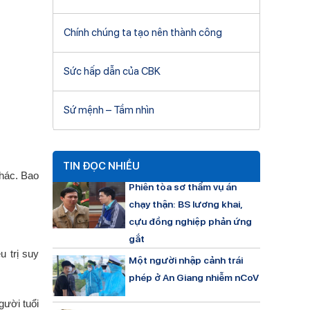
Chính chúng ta tạo nên thành công
Sức hấp dẫn của CBK
Sứ mệnh – Tầm nhìn
TIN ĐỌC NHIỀU
khác. Bao
Phiên tòa sơ thẩm vụ án
chạy thận: BS lương khai,
cựu đồng nghiệp phản ứng
gắt
u trị suy
Một người nhập cảnh trái
phép ở An Giang nhiễm nCoV
ười tuổi