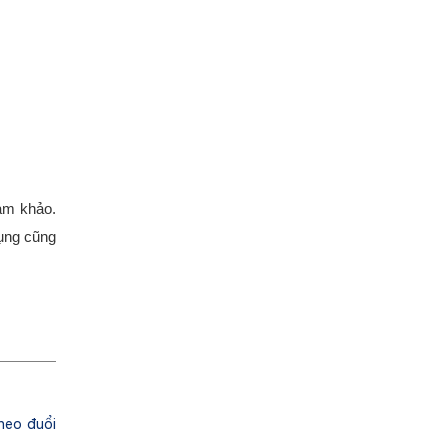
am khảo.
dụng cũng
heo đuổi