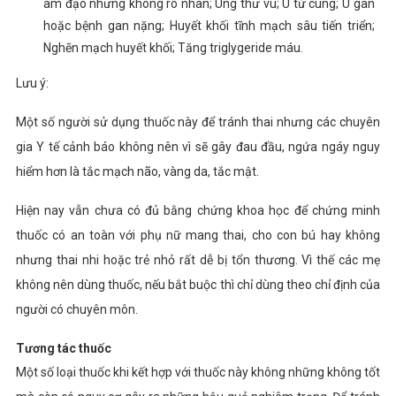
âm đạo nhưng không rõ nhân; Ung thư vú; U tử cung; U gan
hoặc bệnh gan nặng; Huyết khối tĩnh mạch sâu tiến triển;
Nghẽn mạch huyết khối; Tăng triglygeride máu.
Lưu ý:
Một số người sử dụng thuốc này để tránh thai nhưng các chuyên
gia Y tế cảnh báo không nên vì sẽ gây đau đầu, ngứa ngáy nguy
hiểm hơn là tắc mạch não, vàng da, tắc mật.
Hiện nay vẫn chưa có đủ bằng chứng khoa học để chứng minh
thuốc có an toàn với phụ nữ mang thai, cho con bú hay không
nhưng thai nhi hoặc trẻ nhỏ rất dễ bị tổn thương. Vì thế các mẹ
không nên dùng thuốc, nếu bắt buộc thì chỉ dùng theo chỉ định của
người có chuyên môn.
Tương tác thuốc
Một số loại thuốc khi kết hợp với thuốc này không những không tốt