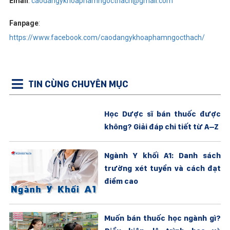
Email
:
caodangykhoaphamngocthach@gmail.com
Fanpage
:
https://www.facebook.com/caodangykhoaphamngocthach/
TIN CÙNG CHUYÊN MỤC
Học Dược sĩ bán thuốc được
không? Giải đáp chi tiết từ A–Z
Ngành Y khối A1: Danh sách
trường xét tuyển và cách đạt
điểm cao
Muốn bán thuốc học ngành gì?