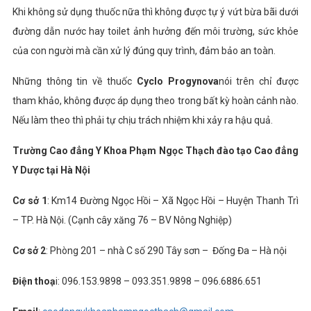
Khi không sử dụng thuốc nữa thì không được tự ý vứt bừa bãi dưới
đường dẫn nước hay toilet ảnh hưởng đến môi trường, sức khỏe
của con người mà cần xử lý đúng quy trình, đảm bảo an toàn.
Những thông tin về thuốc
Cyclo Progynova
nói trên chỉ được
tham khảo, không được áp dụng theo trong bất kỳ hoàn cảnh nào.
Nếu làm theo thì phải tự chịu trách nhiệm khi xảy ra hậu quả.
Trường Cao đẳng Y Khoa Phạm Ngọc Thạch đào tạo Cao đẳng
Y Dược tại Hà Nội
Cơ sở 1
: Km14 Đường Ngọc Hồi – Xã Ngọc Hồi – Huyện Thanh Trì
– TP. Hà Nội. (Cạnh cây xăng 76 – BV Nông Nghiệp)
Cơ sở 2
: Phòng 201 – nhà C số 290 Tây sơn – Đống Đa – Hà nội
Điện thoạ
i: 096.153.9898 – 093.351.9898 – 096.6886.651