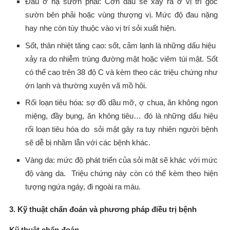
Đau ở hạ sườn phải: Cơn đau sẽ xảy ra ở vị trí góc
sườn bên phải hoặc vùng thượng vị. Mức độ đau nặng
hay nhẹ còn tùy thuộc vào vị trí sỏi xuất hiện.
Sốt, thân nhiệt tăng cao: sốt, cảm lạnh là những dấu hiệu
xảy ra do nhiễm trùng đường mật hoặc viêm túi mật. Sốt
có thể cao trên 38 độ C và kèm theo các triệu chứng như
ớn lạnh và thường xuyên vã mồ hôi.
Rối loạn tiêu hóa: sợ đồ dầu mỡ, ợ chua, ăn không ngon
miệng, đầy bụng, ăn không tiêu… đó là những dấu hiệu
rối loạn tiêu hóa do sỏi mật gây ra tuy nhiên người bệnh
sẽ dễ bị nhầm lẫn với các bệnh khác.
Vàng da: mức độ phát triển của sỏi mật sẽ khác với mức
độ vàng da. Triệu chứng này còn có thể kèm theo hiện
tượng ngứa ngáy, đi ngoài ra máu.
3. Kỹ thuật chẩn đoán và phương pháp điều trị bệnh
Kỹ thuật chẩn đoán