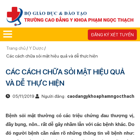
ĐĂNG KÝ XÉT TUYỂN
Trang chủ
/
Y Dược
/
Các cách chữa sỏi mật hiệu quả và dễ thực hiện
CÁC CÁCH CHỮA SỎI MẬT HIỆU QUẢ
VÀ DỄ THỰC HIỆN
05/11/2019
Người đăng :
caodangykhoaphamngocthach
Bệnh sỏi mật thường có các triệu chứng đau thượng vị,
đầy bụng, nôn.. rất dễ gây nhầm lẫn với các bệnh khác. Do
đó người bệnh cần nắm rõ những thông tin về bệnh như: