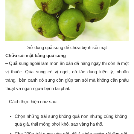
Sử dụng quả sung để chữa bệnh sỏi mật
Chữa sỏi mật bằng quả sung
– Quả sung ngoài làm món ăn dân dã hàng ngày thì còn là một
vị thuốc. Qủa sung có vị ngọt, có tác dụng kiện tỳ, nhuận
tràng.. bên cạnh đó sung còn giúp tan sỏi mà không cần phẫu
thuật và ngăn ngừa bệnh tái phát.
– Cách thực hiện như sau:
Chọn những trái sung không quá non nhưng cũng không
quá già, thái mỏng phơi khô, sao vàng hạ thổ.
Cho 200g trái sung vào nồi, đổ 4 chén nước rồi đun sôi