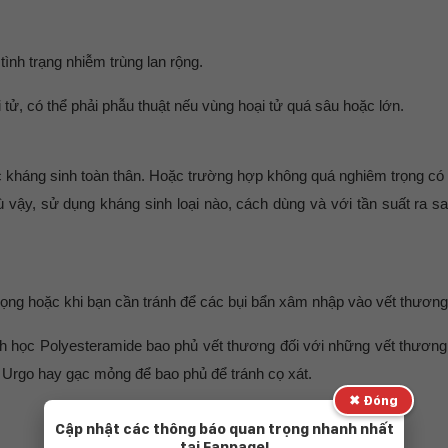
tình trạng nhiễm trùng lan rộng.
 tử, có thể phải phẫu thuật nếu vùng hoại tử quá sâu hoặc lớn.
c kháng sinh toàn thân. Hoặc trường hợp không quá nghiêm trọng có
ù vậy, sử dụng kháng sinh loại nào, cách dùng và với tần suất ra s
ọng hoặc khi bạn cần tránh để các bụi bẩn xâm nhập vào vết thương
h học Polyesteramide bao phủ vết thương đối với những vết thương
 Urgo hay gạc mỏng để bao phủ để tránh cọ xát.
✖ Đóng
Cập nhật các thông báo quan trọng nhanh nhất
tại Fanpage!