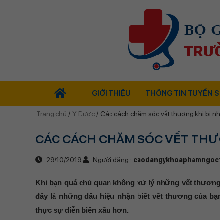
GIỚI THIỆU
THÔNG TIN TUYỂN S
Trang chủ
/
Y Dược
/
Các cách chăm sóc vết thương khi bị nh
CÁC CÁCH CHĂM SÓC VẾT THƯ
29/10/2019
Người đăng :
caodangykhoaphamngoc
Khi bạn quá chủ quan không xử lý những vết thương n
đây là những dấu hiệu nhận biết vết thương của bạn
thực sự diễn biến xấu hơn.