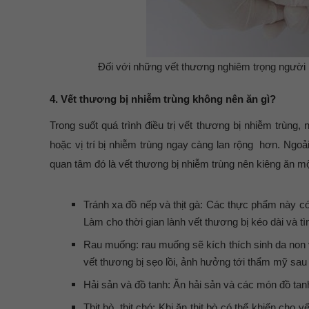
Đối với những vết thương nghiêm trọng người
4. Vết thương bị nhiễm trùng không nên ăn gì?
Trong suốt quá trình điều trị vết thương bị nhiễm trùn
hoặc vị trí bị nhiễm trùng ngay càng lan rộng hơn. Ngo
quan tâm đó là vết thương bị nhiễm trùng nên kiêng ăn 
Tránh xa đồ nếp và thịt gà: Các thực phẩm này 
Làm cho thời gian lành vết thương bị kéo dài và 
Rau muống: rau muống sẽ kích thích sinh da non và
vết thương bị sẹo lồi, ảnh hưởng tới thẩm mỹ sau
Hải sản và đồ tanh: Ăn hải sản và các món đồ tan
Thịt bò, thịt chó: Khi ăn thịt bò có thể khiến c