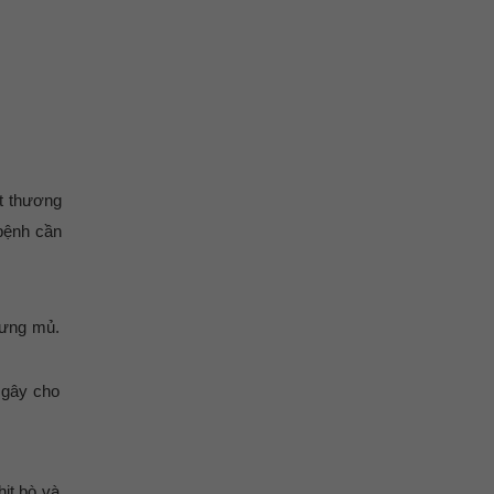
ết thương
 bệnh cần
mưng mủ.
ẽ gây cho
hịt bò và