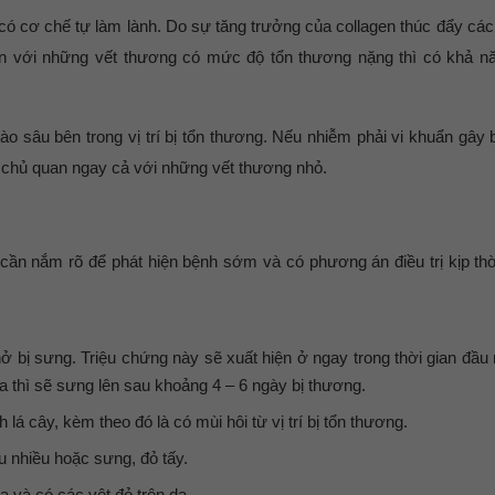
có cơ chế tự làm lành. Do sự tăng trưởng của collagen thúc đẩy cá
iên với những vết thương có mức độ tổn thương nặng thì có khả nă
o sâu bên trong vị trí bị tổn thương. Nếu nhiễm phải vi khuẩn gây
 chủ quan ngay cả với những vết thương nhỏ.
ần nắm rõ để phát hiện bệnh sớm và có phương án điều trị kịp thờ
hở bị sưng. Triệu chứng này sẽ xuất hiện ở ngay trong thời gian đầu
a thì sẽ sưng lên sau khoảng 4 – 6 ngày bị thương.
á cây, kèm theo đó là có mùi hôi từ vị trí bị tổn thương.
 nhiều hoặc sưng, đỏ tấy.
 và có các vệt đỏ trên da.