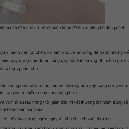
 bệnh nên đến các cơ sở chuyên khoa để được băng bó đúng cách
g, người bệnh cần có chế độ chăm sóc và ăn uống để tránh những v
ải việc xây dựng chế độ ăn uống đầy đủ dinh dưỡng thì điều người
một số thực phẩm như:
có tính nóng nên sẽ làm cho các vết thương hở ngày càng sưng và 
tình trạng viêm nhiễm ngày càng nặng hơn.
 vô tình ăn rau trong thời gian điều trị vết thương bị nhiễm trùng s
 khi hoàn toàn hồi phục.
h có thể gây dị ứng, ngứa ngáy rất khó chịu cho vết thương.
ho vết thương có màu sậm hơn da bình thường. Do vậy nên kiêng các t