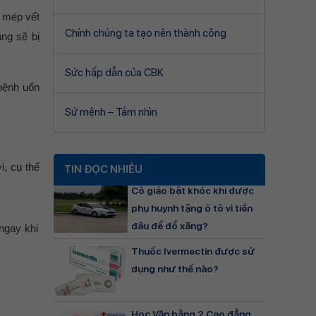
c mép vết
Chính chúng ta tạo nên thành công
ng sẽ bị
Sức hấp dẫn của CBK
 bệnh uốn
Sứ mệnh – Tầm nhìn
i, cụ thể
TIN ĐỌC NHIỀU
Cô giáo bật khóc khi được
phụ huynh tặng ô tô vì tiền
đâu để đổ xăng?
 ngay khi
Thuốc Ivermectin được sử
dụng như thế nào?
Học Văn bằng 2 Cao đẳng