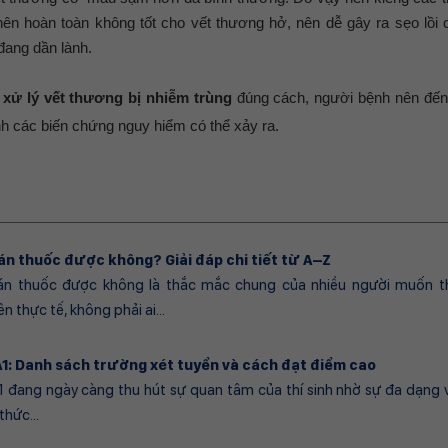
nên hoàn toàn không tốt cho vết thương hở, nên dễ gây ra sẹo lồi 
 đang dần lành.
 xử lý vết thương bị nhiễm trùng
đúng cách, người bệnh nên đế
nh các biến chứng nguy hiểm có thể xảy ra.
án thuốc được không? Giải đáp chi tiết từ A–Z
án thuốc được không là thắc mắc chung của nhiều người muốn t
 thực tế, không phải ai...
A1: Danh sách trường xét tuyển và cách đạt điểm cao
1 đang ngày càng thu hút sự quan tâm của thí sinh nhờ sự đa dạng
hức...