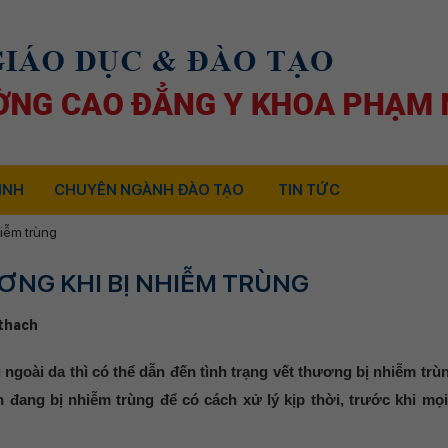
INH
CHUYÊN NGÀNH ĐÀO TẠO
TIN TỨC
iễm trùng
ƠNG KHI BỊ NHIỄM TRÙNG
thach
goài da thì có thể dẫn đến tình trạng vết thương bị nhiễm trù
 đang bị nhiễm trùng để có cách xử lý kịp thời, trước khi mọ