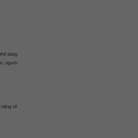
 thể dùng
ao, người
.
 nặng sẽ