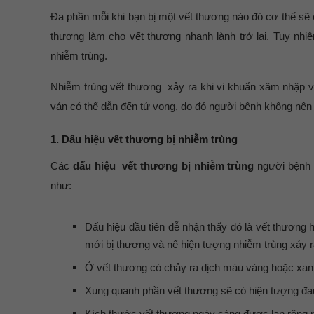
Đa phần mỗi khi bạn bị một vết thương nào đó cơ thể sẽ 
thương làm cho vết thương nhanh lành trở lại. Tuy nh
nhiễm trùng.
Nhiễm trùng vết thương xảy ra khi vi khuẩn xâm nhập và
ván có thể dẫn đến tử vong, do đó người bệnh không nên
1. Dấu hiệu vết thương bị nhiễm trùng
Các
dấu hiệu vết thương bị nhiễm trùng
người bệnh c
như:
Dấu hiệu đầu tiên dễ nhận thấy đó là vết thương 
mới bị thương và nế hiện tượng nhiễm trùng xảy r
Ở vết thương có chảy ra dịch màu vàng hoặc xanh l
Xung quanh phần vết thương sẽ có hiện tượng đau
Kích thước vết thương ngày càng được lan rộng ra