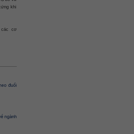
cứng khi
n các cơ
heo đuổi
 về ngành