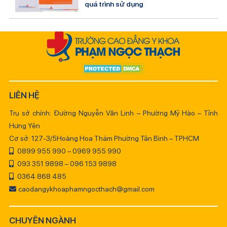
quá trình sử dụng
LIÊN HỆ
Trụ sở chính: Đường Nguyễn Văn Linh – Phường Mỹ Hào – Tỉnh
Hưng Yên
Cơ sở: 127-3/5Hoàng Hoa Thám Phường Tân Bình – TPHCM
0899 955 990 – 0969 955 990
093 351 9898 – 096 153 9898
0364 868 485
caodangykhoaphamngocthach@gmail.com
CHUYÊN NGÀNH