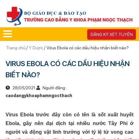
ĐĂNG KÝ XÉT TUYỂN
Trang chủ
/
Y Dược
/
Virus Ebola có các dấu hiệu nhận biết nào?
VIRUS EBOLA CÓ CÁC DẤU HIỆU NHẬN
BIẾT NÀO?
28/05/2021
Người đăng :
caodangykhoaphamngocthach
Virus Ebola
trước đây còn có tên là sốt xuất huyết
Ebola
, gây nên đại dịch tại nhiều nước Tây Phi
ở
người và động vật linh trưởng
với tỷ lệ tử vong cao