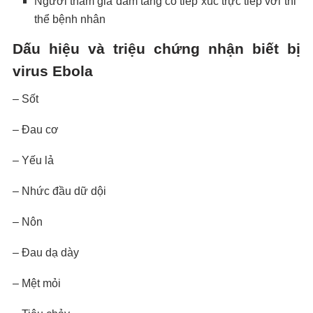
Người tham gia đám tang có tiếp xúc trực tiếp với thi
thể bệnh nhân
Dấu hiệu và triệu chứng nhận biết bị
virus Ebola
– Sốt
– Đau cơ
– Yếu lả
– Nhức đầu dữ dội
– Nôn
– Đau dạ dày
– Mệt mỏi