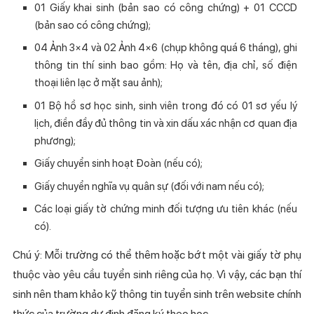
01 Giấy khai sinh (bản sao có công chứng) + 01 CCCD
(bản sao có công chứng);
04 Ảnh 3×4 và 02 Ảnh 4×6 (chụp không quá 6 tháng), ghi
thông tin thí sinh bao gồm: Họ và tên, địa chỉ, số điện
thoại liên lạc ở mặt sau ảnh);
01 Bộ hồ sơ học sinh, sinh viên trong đó có 01 sơ yếu lý
lịch, điền đầy đủ thông tin và xin dấu xác nhận cơ quan địa
phương);
Giấy chuyển sinh hoạt Đoàn (nếu có);
Giấy chuyển nghĩa vụ quân sự (đối với nam nếu có);
Các loại giấy tờ chứng minh đối tượng ưu tiên khác (nếu
có).
Chú ý: Mỗi trường có thể thêm hoặc bớt một vài giấy tờ phụ
thuộc vào yêu cầu tuyển sinh riêng của họ. Vì vậy, các bạn thí
sinh nên tham khảo kỹ thông tin tuyển sinh trên website chính
thức của trường dự định đăng ký theo học.