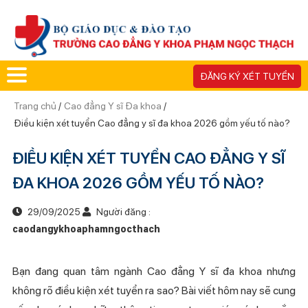
ĐĂNG KÝ XÉT TUYỂN
Trang chủ
/
Cao đẳng Y sĩ Đa khoa
/
Điều kiện xét tuyển Cao đẳng y sĩ đa khoa 2026 gồm yếu tố nào?
ĐIỀU KIỆN XÉT TUYỂN CAO ĐẲNG Y SĨ
ĐA KHOA 2026 GỒM YẾU TỐ NÀO?
29/09/2025
Người đăng :
caodangykhoaphamngocthach
Bạn đang quan tâm ngành Cao đẳng Y sĩ đa khoa nhưng
không rõ điều kiện xét tuyển ra sao? Bài viết hôm nay sẽ cung