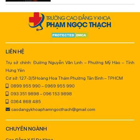
LIÊN HỆ
Trụ sở chính: Đường Nguyễn Văn Linh – Phường Mỹ Hào – Tỉnh
Hưng Yên
Cơ sở: 127-3/5Hoàng Hoa Thám Phường Tân Bình – TPHCM
0899 955 990 – 0969 955 990
093 351 9898 – 096 153 9898
0364 868 485
caodangykhoaphamngocthach@gmail.com
CHUYÊN NGÀNH
Cao Đẳng Y Sĩ Đa Khoa