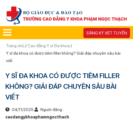
ĐĂNG KÝ XÉT TUYỂN
Trang chủ
/
Cao đẳng Y sĩ Đa khoa
/
Y sĩ đa khoa có được tiêm filler không? Giải đáp chuyên sâu bài
viết
Y SĨ ĐA KHOA CÓ ĐƯỢC TIÊM FILLER
KHÔNG? GIẢI ĐÁP CHUYÊN SÂU BÀI
VIẾT
04/11/2025
Người đăng :
caodangykhoaphamngocthach