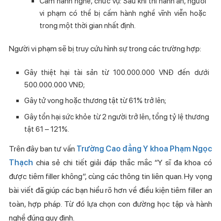
Cấm hành nghề, chức vụ: Sau khi thi hành án, người
vi phạm có thể bị cấm hành nghề vĩnh viễn hoặc
trong một thời gian nhất định.
Người vi phạm sẽ bị truy cứu hình sự trong các trường hợp:
Gây thiệt hại tài sản từ 100.000.000 VNĐ đến dưới
500.000.000 VNĐ;
Gây tử vong hoặc thương tật từ 61% trở lên;
Gây tổn hại sức khỏe từ 2 người trở lên, tổng tỷ lệ thương
tật 61 – 121%.
Trên đây ban tư vấn
Trường Cao đẳng Y khoa Phạm Ngọc
Thạch
chia sẻ chi tiết giải đáp thắc mắc “Y sĩ đa khoa có
được tiêm filler không”, cùng các thông tin liên quan. Hy vọng
bài viết đã giúp các bạn hiểu rõ hơn về điều kiện tiêm filler an
toàn, hợp pháp. Từ đó lựa chọn con đường học tập và hành
nghề đúng quy định.