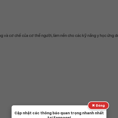
ng và cơ chế của cơ thể người, làm nền cho các kỹ năng y học ứng d
✖ Đóng
Cập nhật các thông báo quan trọng nhanh nhất
tại Fanpage!