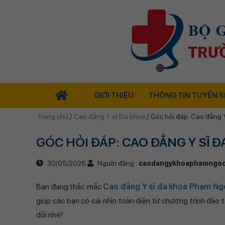
GIỚI THIỆU
THÔNG TIN TUYỂN S
Trang chủ
/
Cao đẳng Y sĩ Đa khoa
/
Góc hỏi đáp: Cao đẳng 
GÓC HỎI ĐÁP: CAO ĐẲNG Y SĨ
30/05/2026
Người đăng :
caodangykhoaphamngoc
Bạn đang thắc mắc
Cao đẳng Y sĩ đa khoa Phạm N
giúp các bạn có cái nhìn toàn diện từ chương trình đào 
dõi nhé!