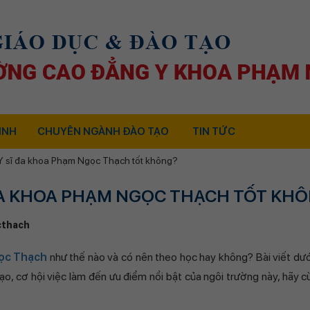
INH
CHUYÊN NGÀNH ĐÀO TẠO
TIN TỨC
Y sĩ đa khoa Phạm Ngọc Thạch tốt không?
 ĐA KHOA PHẠM NGỌC THẠCH TỐT KH
thach
gọc Thạch
như thế nào và có nên theo học hay không? Bài viết dướ
tạo, cơ hội việc làm đến ưu điểm nổi bật của ngôi trường này, hãy 