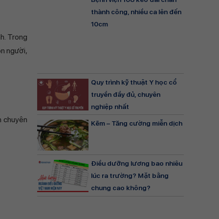
thành công, nhiều ca lên đến
10cm
h. Trong
on người,
Quy trình kỹ thuật Y học cổ
truyền đầy đủ, chuyên
nghiệp nhất
ôn chuyên
Kẽm – Tăng cường miễn dịch
Điều dưỡng lương bao nhiêu
lúc ra trường? Mặt bằng
chung cao không?