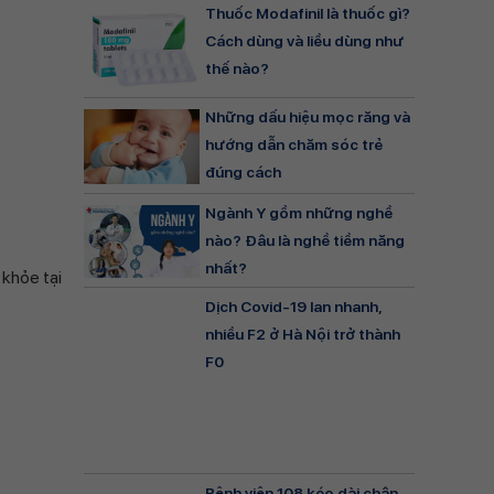
Thuốc Modafinil là thuốc gì?
Cách dùng và liều dùng như
thế nào?
Những dấu hiệu mọc răng và
hướng dẫn chăm sóc trẻ
đúng cách
Ngành Y gồm những nghề
nào? Đâu là nghề tiềm năng
nhất?
 khỏe tại
Dịch Covid-19 lan nhanh,
nhiều F2 ở Hà Nội trở thành
F0
Bệnh viện 108 kéo dài chân