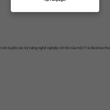
 rèn luyện các kỹ năng nghề nghiệp cốt lõi của một Y sĩ đa khoa thự