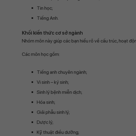
Tin học;
Tiếng Anh.
Khối kiến thức cơ sở ngành
Nhóm môn này giúp các bạn hiểu rõ về cấu trúc, hoạt độ
Các môn học gồm:
Tiếng anh chuyên ngành;
Vi sinh – ký sinh;
Sinh lý bệnh miễn dịch;
Hóa sinh;
Giải phẫu sinh lý;
Dược lý;
Kỹ thuật điều dưỡng;