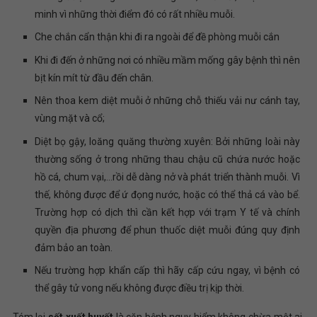
minh vì những thời điểm đó có rất nhiều muỗi.
Che chắn cẩn thận khi đi ra ngoài để đề phòng muỗi cắn
Khi đi đến ở những nơi có nhiều mầm mống gây bệnh thì nên
bịt kín mít từ đầu đến chân.
Nên thoa kem diệt muỗi ở những chỗ thiếu vải nư cánh tay,
vùng mặt và cổ;
Diệt bọ gậy, loăng quăng thường xuyên: Bởi những loài này
thường sống ở trong những thau chậu cũ chứa nước hoặc
hồ cá, chum vại,…rồi dễ dàng nở và phát triển thành muỗi. Vì
thế, không được để ứ đọng nước, hoặc có thể thả cá vào bể.
Trường hợp có dịch thì cần kết hợp với trạm Y tế và chính
quyền địa phương để phun thuốc diệt muỗi đúng quy định
đảm bảo an toàn.
Nếu trường hợp khẩn cấp thì hãy cấp cứu ngay, vì bệnh có
thể gây tử vong nếu không được điều trị kịp thời.
Tóm lại
sốt xuất huyết
là căn bệnh nguy hiểm không chừa một ai