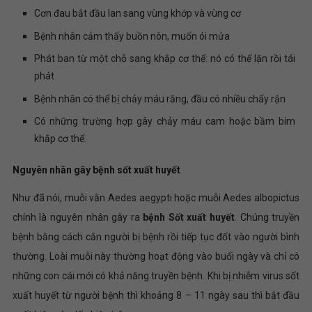
Cơn đau bắt đầu lan sang vùng khớp và vùng cơ
Bệnh nhân cảm thấy buồn nôn, muốn ói mửa
Phát ban từ một chỗ sang khắp cơ thể: nó có thể lặn rồi tái
phát
Bệnh nhân có thể bị chảy máu răng, đầu có nhiều chấy rận
Có những trường hợp gây chảy máu cam hoặc bầm bím
khắp cơ thể.
Nguyên nhân gây bệnh sốt xuất huyết
Như đã nói, muỗi vằn Aedes aegypti hoặc muỗi Aedes albopictus
chính là nguyên nhân gây ra
bệnh Sốt xuất huyết
. Chúng truyền
bệnh bằng cách cắn người bị bệnh rồi tiếp tục đốt vào người bình
thường. Loài muỗi này thường hoạt động vào buổi ngày và chỉ có
những con cái mới có khả năng truyền bệnh. Khi bị nhiễm virus sốt
xuất huyết từ người bệnh thì khoảng 8 – 11 ngày sau thì bắt đầu