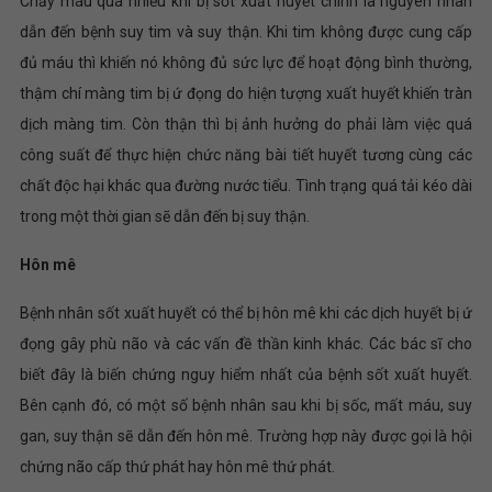
Chảy máu quá nhiều khi bị sốt xuất huyết chính là nguyên nhân
dẫn đến bệnh suy tim và suy thận. Khi tim không được cung cấp
đủ máu thì khiến nó không đủ sức lực để hoạt động bình thường,
thậm chí màng tim bị ứ đọng do hiện tượng xuất huyết khiến tràn
dịch màng tim. Còn thận thì bị ảnh hưởng do phải làm việc quá
công suất để thực hiện chức năng bài tiết huyết tương cùng các
chất độc hại khác qua đường nước tiểu. Tình trạng quá tải kéo dài
trong một thời gian sẽ dẫn đến bị suy thận.
Hôn mê
Bệnh nhân sốt xuất huyết có thể bị hôn mê khi các dịch huyết bị ứ
đọng gây phù não và các vấn đề thần kinh khác. Các bác sĩ cho
biết đây là biến chứng nguy hiểm nhất của bệnh sốt xuất huyết.
Bên cạnh đó, có một số bệnh nhân sau khi bị sốc, mất máu, suy
gan, suy thận sẽ dẫn đến hôn mê. Trường hợp này được gọi là hội
chứng não cấp thứ phát hay hôn mê thứ phát.