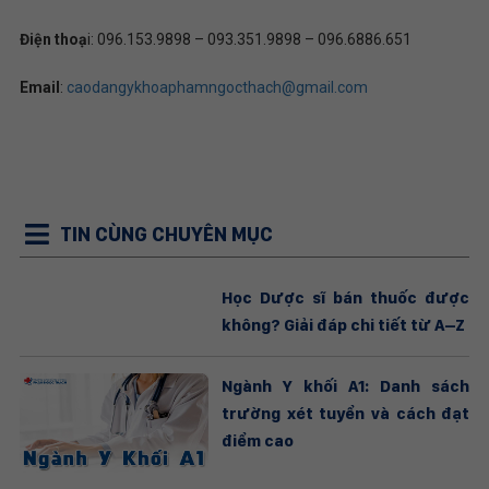
Điện thoạ
i: 096.153.9898 – 093.351.9898 – 096.6886.651
Email
:
caodangykhoaphamngocthach@gmail.com
TIN CÙNG CHUYÊN MỤC
Học Dược sĩ bán thuốc được
không? Giải đáp chi tiết từ A–Z
Ngành Y khối A1: Danh sách
trường xét tuyển và cách đạt
điểm cao