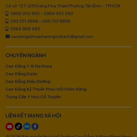
Cơ sở: 127-3/5Hoàng Hoa Thám Phường Tân Bình – TPHCM
0899 955 990 – 0969 955 990
093 351 9898 – 096 153 9898
0364 868 485
caodangykhoaphamngocthach@gmail.com
CHUYÊN NGÀNH
Cao Đẳng Y Sĩ Đa Khoa
Cao Đẳng Dược
Cao Đẳng Điều Dưỡng
Cao Đẳng Kỹ Thuật Phục Hồi Chức Năng
Trung Cấp Y Học Cổ Truyền
LIÊN KẾT MẠNG XÃ HỘI
© 2026 Bản quyền thuộc về Trường Cao Đẳng Y Khoa Phạm Ngọc