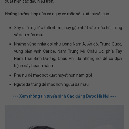
xuất hiện các dấu hiệu trên.
Những trường hợp nào có nguy cơ mắc sốt xuất huyết cao:
Xảy ra ở mọi lứa tuổi nhưng hay gặp nhất vào mùa hè, trong
và sau mùa mưa.
Những vùng nhiệt đới như Đông Nam Á, Ấn độ, Trung Quốc,
vùng biển vịnh Caribe, Nam Trung Mĩ, Châu Úc, phía Tây
Nam Thái Bình Dương, Châu Phi,…là những nơi dễ có dịch
bệnh này hoành hành.
Phụ nữ dễ mắc sốt xuất huyết hơn nam giới
Người da trắng dễ mắc hơn người da màu
»»» Xem thông tin tuyển sinh Cao đẳng Dược Hà Nội ««<