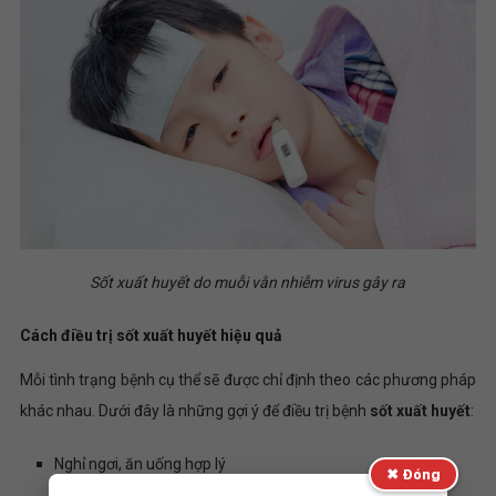
Sốt xuất huyết do muỗi vằn nhiễm virus gây ra
Cách điều trị sốt xuất huyết hiệu quả
Mỗi tình trạng bệnh cụ thể sẽ được chỉ định theo các phương pháp
khác nhau. Dưới đây là những gợi ý để điều trị bệnh
sốt xuất huyết
:
Nghỉ ngơi, ăn uống hợp lý
✖ Đóng