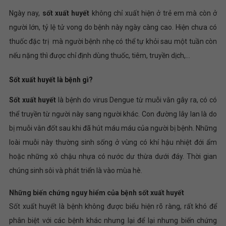
Ngày nay,
sốt xuất huyết
không chỉ xuất hiện ở trẻ em mà còn ở
người lớn, tỷ lệ tử vong do bệnh này ngày càng cao. Hiện chưa có
thuốc đặc trị mà người bệnh nhẹ có thể tự khỏi sau một tuần còn
nếu nặng thì được chỉ định dùng thuốc, tiêm, truyền dịch,…
Sốt xuất huyết là bệnh gì?
Sốt xuất huyết
là bệnh do virus Dengue từ muỗi vằn gây ra, có có
thể truyền từ người này sang người khác. Con đường lây lan là do
bị muỗi vằn đốt sau khi đã hút máu máu của người bị bệnh. Những
loài muỗi này thường sinh sống ở vùng có khí hậu nhiệt đới ẩm
hoặc những xô chậu nhựa có nước dư thừa dưới đáy. Thời gian
chúng sinh sôi và phát triển là vào mùa hè.
Những biến chứng nguy hiểm của bệnh sốt xuất huyết
Sốt xuất huyết là bệnh không được biểu hiện rõ ràng, rất khó để
phân biệt với các bệnh khác nhưng lại để lại nhưng biến chứng