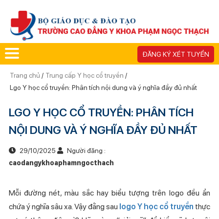
ĐĂNG KÝ XÉT TUYỂN
Trang chủ
/
Trung cấp Y học cổ truyền
/
Lgo Y học cổ truyền: Phân tích nội dung và ý nghĩa đầy đủ nhất
LGO Y HỌC CỔ TRUYỀN: PHÂN TÍCH
NỘI DUNG VÀ Ý NGHĨA ĐẦY ĐỦ NHẤT
29/10/2025
Người đăng :
caodangykhoaphamngocthach
Mỗi đường nét, màu sắc hay biểu tượng trên logo đều ẩn
chứa ý nghĩa sâu xa. Vậy đằng sau
logo Y học cổ truyền
thực