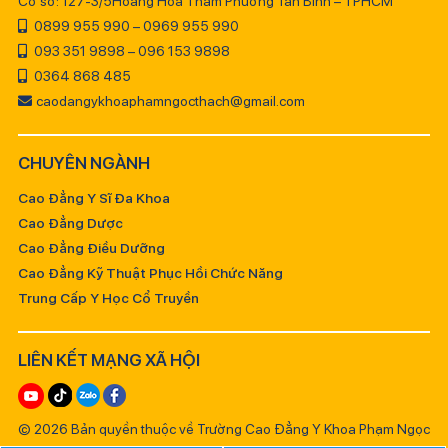
Cơ sở: 127-3/5Hoàng Hoa Thám Phường Tân Bình – TPHCM
0899 955 990 – 0969 955 990
093 351 9898 – 096 153 9898
0364 868 485
caodangykhoaphamngocthach@gmail.com
CHUYÊN NGÀNH
Cao Đẳng Y Sĩ Đa Khoa
Cao Đẳng Dược
Cao Đẳng Điều Dưỡng
Cao Đẳng Kỹ Thuật Phục Hồi Chức Năng
Trung Cấp Y Học Cổ Truyền
LIÊN KẾT MẠNG XÃ HỘI
© 2026 Bản quyền thuộc về Trường Cao Đẳng Y Khoa Phạm Ngọc