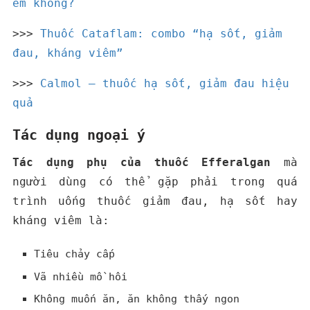
em không?
>>>
Thuốc Cataflam: combo “hạ sốt, giảm
đau, kháng viêm”
>>>
Calmol – thuốc hạ sốt, giảm đau hiệu
quả
Tác dụng ngoại ý
Tác dụng phụ của thuốc Efferalgan
mà
người dùng có thể gặp phải trong quá
trình uống thuốc giảm đau, hạ sốt hay
kháng viêm là:
Tiêu chảy cấp
Vã nhiều mồ hôi
Không muốn ăn, ăn không thấy ngon