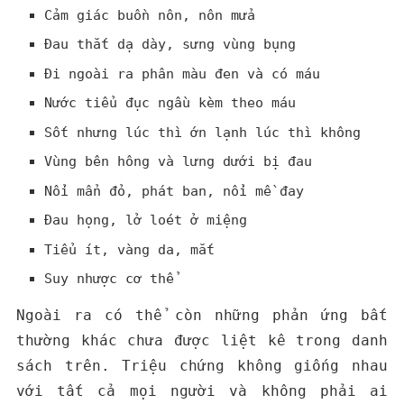
Cảm giác buồn nôn, nôn mửa
Đau thắt dạ dày, sưng vùng bụng
Đi ngoài ra phân màu đen và có máu
Nước tiểu đục ngầu kèm theo máu
Sốt nhưng lúc thì ớn lạnh lúc thì không
Vùng bên hông và lưng dưới bị đau
Nổi mẩn đỏ, phát ban, nổi mề đay
Đau họng, lở loét ở miệng
Tiểu ít, vàng da, mắt
Suy nhược cơ thể
Ngoài ra có thể còn những phản ứng bất
thường khác chưa được liệt kê trong danh
sách trên. Triệu chứng không giống nhau
với tất cả mọi người và không phải ai