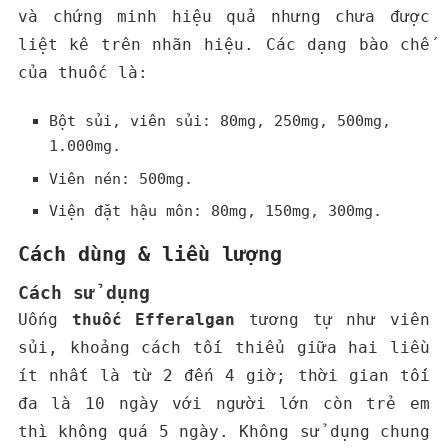
và chứng minh hiệu quả nhưng chưa được
liệt kê trên nhãn hiệu. Các dạng bào chế
của thuốc là:
Bột sủi, viên sủi: 80mg, 250mg, 500mg,
1.000mg.
Viên nén: 500mg.
Viện đặt hậu môn: 80mg, 150mg, 300mg.
Cách dùng & liều lượng
Cách sử dụng
Uống
thuốc
Efferalgan
tương tự như viên
sủi, khoảng cách tối thiểu giữa hai liều
ít nhất là từ 2 đến 4 giờ; thời gian tối
đa là 10 ngày với người lớn còn trẻ em
thì không quá 5 ngày. Không sử dụng chung