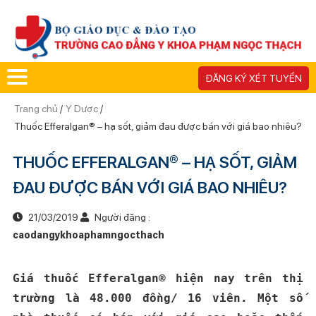
ĐĂNG KÝ XÉT TUYỂN
Trang chủ
/
Y Dược
/
Thuốc Efferalgan® – hạ sốt, giảm đau được bán với giá bao nhiêu?
THUỐC EFFERALGAN® – HẠ SỐT, GIẢM
ĐAU ĐƯỢC BÁN VỚI GIÁ BAO NHIÊU?
21/03/2019
Người đăng :
caodangykhoaphamngocthach
Giá thuốc Efferalgan® hiện nay trên thị
trường là 48.000 đồng/ 16 viên. Một số