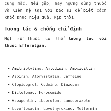
cũng mắc. Nếu gặp, hãy ngưng dùng thuốc
và liên hệ lại với bác sĩ để biết cách
khắc phục hiệu quả, kịp thời.
Tương tác & chống chỉ định
Một số thuốc có thể
tương tác với
thuốc Efferalgan
:
Amitriptyline, Amlodipin, Amoxicillin
Aspirin, Atorvastatin, Caffeine
Clopidogrel, Codeine, Diazepam
Diclofenac, Furosemide
Gabapentin, Ibuprofen, Lansoprazole
Levofloxacin, Levothyroxine, Metformin