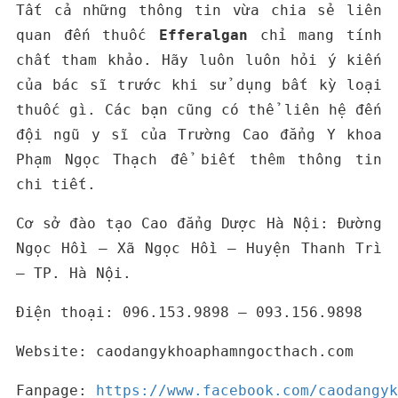
Tất cả những thông tin vừa chia sẻ liên
quan đến thuốc
Efferalgan
chỉ mang tính
chất tham khảo. Hãy luôn luôn hỏi ý kiến
của bác sĩ trước khi sử dụng bất kỳ loại
thuốc gì. Các bạn cũng có thể liên hệ đến
đội ngũ y sĩ của Trường Cao đẳng Y khoa
Phạm Ngọc Thạch để biết thêm thông tin
chi tiết.
Cơ sở đào tạo Cao đẳng Dược Hà Nội: Đường
Ngọc Hồi – Xã Ngọc Hồi – Huyện Thanh Trì
– TP. Hà Nội.
Điện thoại: 096.153.9898 – 093.156.9898
Website: caodangykhoaphamngocthach.com
Fanpage:
https://www.facebook.com/caodangyk