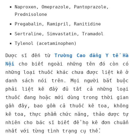
Naproxen, Omeprazole, Pantoprazole,
Prednisolone
Pregabalin, Ramipril,
Ranitidine
Sertraline,
Simvastatin,
Tramadol
Tylenol (acetaminophen)
Dược sĩ đến từ
Trường Cao đẳng Y tế Hà
Nội
cho biết ngoài những tên đó còn có
những loại thuốc khác chưa được liệt kê ở
danh sách nói trên. Mọi người bắt buộc
phải liệt kê đầy đủ tất cả những loại
thuốc đang hoặc mới dùng trong thời gian
gần đây, bao gồm cả thuốc kê toa, không
kê toa, thực phẩm chức năng, thảo dược tự
nhiên cho bác sĩ biết để họ kê đơn chuẩn
nhất với từng tình trạng cụ thể.