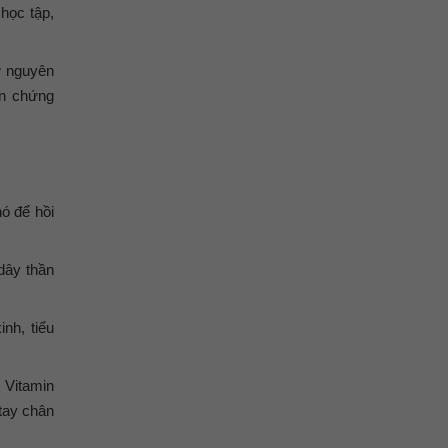
học tập,
ứ nguyên
ến chứng
ó để hồi
dây thần
nh, tiểu
 Vitamin
 tay chân