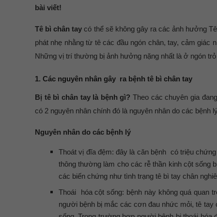
bài viết!
Tê bì chân tay
có thể sẽ không gây ra các ảnh hưởng Tê 
phát nhẹ nhằng từ tê các đầu ngón chân, tay, cảm giác n
Những vị trí thường bị ảnh hưởng nặng nhất là ở ngón trỏ
1. Các nguyên nhân gây ra bệnh tê bì chân tay
Bị tê bì chân tay là bệnh gì?
Theo các chuyên gia đang t
có 2 nguyên nhân chính đó là nguyên nhân do các bệnh l
Nguyên nhân do các bệnh lý
Thoát vị đĩa đệm: đây là căn bệnh có triệu chứng đ
thông thường làm cho các rễ thần kinh cột sống b
các biến chứng như tình trạng tê bì tay chân nghiê
Thoái hóa cột sống: bệnh này không quá quan trọ
người bệnh bị mắc các cơn đau nhức mỏi, tê tay 
sống. Trong trường hợp người bệnh bị thoái hóa đ