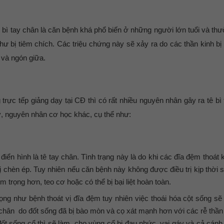
bì tay chân là căn bệnh khá phổ biến ở những người lớn tuổi và th
hư bị tiêm chích. Các triệu chứng này sẽ xảy ra do các thần kinh bị
 và ngón giữa.
rực tếp giảng dạy tại CĐ thì có rất nhiều nguyên nhân gây ra tê bì
ý, nguyên nhân cơ học khác, cụ thể như:
iển hình là tê tay chân. Tình trạng này là do khi các đĩa đệm thoát kh
ị chèn ép. Tuy nhiên nếu căn bệnh này không được điều trị kịp thời 
m trọng hơn, teo cơ hoặc có thể bị bại liệt hoàn toàn.
ng như bệnh thoát vị đĩa đệm tuy nhiên việc thoái hóa cột sống sẽ
chân do đốt sống đã bị bào mòn và cọ xát mạnh hơn với các rễ thần 
ốt sống cổ thì sẽ làm, cho vùng cổ bị đau nhức, vai gáy và cả cánh 