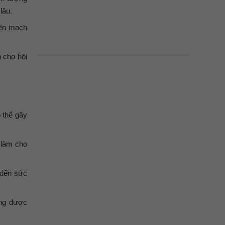
lâu.
hẽn mạch
n cho hội
 thể gây
 làm cho
 đến sức
ông được