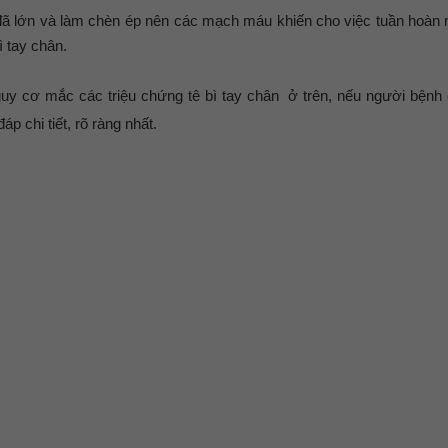
hi đã lớn và làm chèn ép nên các mạch máu khiến cho việc tuần hoàn
ì tay chân.
uy cơ mắc các triệu chứng tê bì tay chân ở trên, nếu người bệnh 
p chi tiết, rõ ràng nhất.