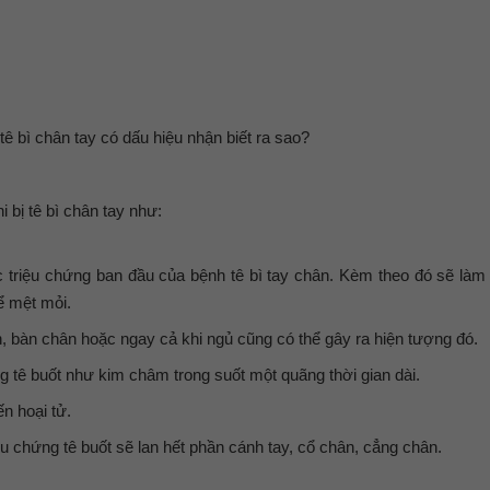
 bì chân tay có dấu hiệu nhận biết ra sao?
 bị tê bì chân tay như:
c triệu chứng ban đầu của bệnh tê bì tay chân. Kèm theo đó sẽ làm
ể mệt mỏi.
n, bàn chân hoặc ngay cả khi ngủ cũng có thể gây ra hiện tượng đó.
ng tê buốt như kim châm trong suốt một quãng thời gian dài.
n hoại tử.
ệu chứng tê buốt sẽ lan hết phần cánh tay, cổ chân, cẳng chân.