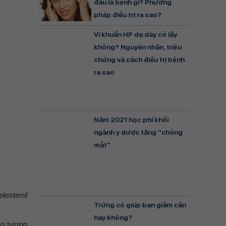
đầu là bệnh gì? Phương
pháp điều trị ra sao?
Vi khuẩn HP dạ dày có lây
không? Nguyên nhân, triệu
chứng và cách điều trị bệnh
ra sao
Năm 2021 học phí khối
ngành y dược tăng "chóng
mặt"
lesterol
Trứng có giúp bạn giảm cân
hay không?
ện tượng