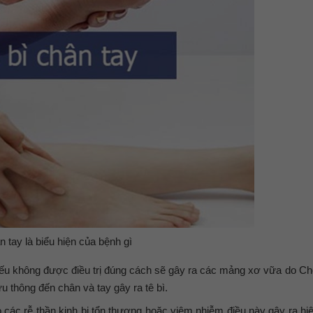
n tay là biểu hiện của bệnh gì
u không được điều trị đúng cách sẽ gây ra các mảng xơ vữa do Cho
 thông đến chân và tay gây ra tê bì.
 các rễ thần kinh bị tổn thương hoặc viêm nhiễm điều này gây ra hi