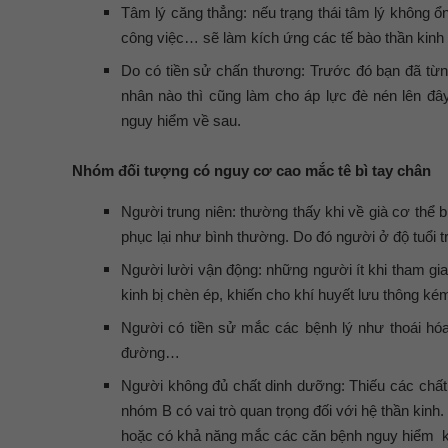
Tâm lý căng thẳng: nếu trạng thái tâm lý không ổ
công việc… sẽ làm kích ứng các tế bào thần kinh t
Do có tiền sử chấn thương: Trước đó bạn đã từn
nhân nào thì cũng làm cho áp lực đè nén lên đ
nguy hiểm về sau.
Nhóm đối tượng có nguy cơ cao mắc tê bì tay chân
Người trung niên: thường thấy khi về già cơ thể 
phục lại như bình thường. Do đó người ở độ tuổi 
Người lười vận động: những người ít khi tham gi
kinh bị chèn ép, khiến cho khí huyết lưu thông kém
Người có tiền sử mắc các bệnh lý như thoái hóa
đường…
Người không đủ chất dinh dưỡng: Thiếu các chất 
nhóm B có vai trò quan trọng đối với hệ thần kin
hoặc có khả năng mắc các căn bệnh nguy hiểm 