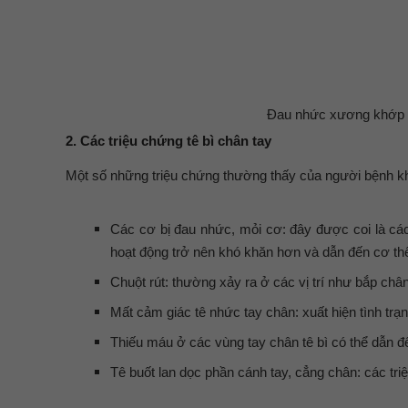
Đau nhức xương khớp tê
2. Các triệu chứng tê bì chân tay
Một số những triệu chứng thường thấy của người bệnh khi
Các cơ bị đau nhức, mỏi cơ: đây được coi là cá
hoạt động trở nên khó khăn hơn và dẫn đến cơ th
Chuột rút: thường xảy ra ở các vị trí như bắp châ
Mất cảm giác tê nhức tay chân: xuất hiện tình trạ
Thiếu máu ở các vùng tay chân tê bì có thể dẫn đế
Tê buốt lan dọc phần cánh tay, cẳng chân: các tri