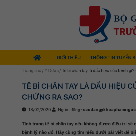
GIỚI THIỆU
THÔNG TIN TUYỂN S
Trang chủ
/
Y Dược
/
Tê bì chân tay là dấu hiệu của bệnh gì? 
TÊ BÌ CHÂN TAY LÀ DẤU HIỆU C
CHỨNG RA SAO?
18/02/2020
Người đăng :
caodangykhoaphamngoc
Tình trạng tê bì chân tay nếu không được điều trị sẽ 
bệnh lý nào đó. Hãy cùng tìm hiểu dưới bài viết để b