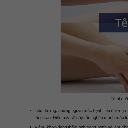
Tê bì châ
Tiểu đường: những người mắc bệnh tiểu đường nế
tăng cao. Điều này sẽ gây rắc nghẽn mạch máu lưu
Viêm khớp dạng thấp: tình trạng bệnh sẽ làm cho