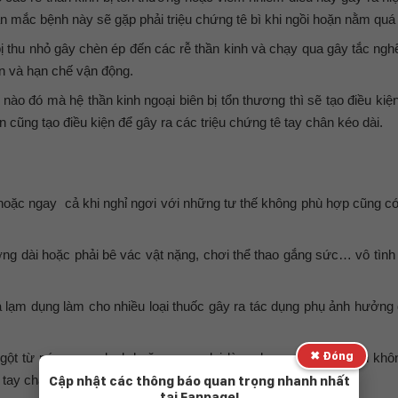
 mắc bệnh này sẽ gặp phải triệu chứng tê bì khi ngồi hoặn nằm quá 
ị thu nhỏ gây chèn ép đến các rễ thần kinh và chạy qua gây tắc ng
ân và hạn chế vận động.
nào đó mà hệ thần kinh ngoại biên bị tổn thương thì sẽ tạo điều kiệ
n cũng tạo điều kiện để gây ra các triệu chứng tê tay chân kéo dài.
 hoặc ngay cả khi nghỉ ngơi với những tư thế không phù hợp cũng có
ng dài hoặc phải bê vác vật nặng, chơi thể thao gắng sức… vô tình
 lạm dụng làm cho nhiều loại thuốc gây ra tác dụng phụ ảnh hưởng
✖ Đóng
đột ngột từ nóng sang lanh hoặc ngược lại làm cho cơ thể của bạn kh
ì tay chân.
Cập nhật các thông báo quan trọng nhanh nhất
tại Fanpage!