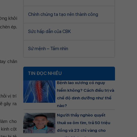
Chính chúng ta tạo nên thành công
ường khởi
 chèn ép.
Sức hấp dẫn của CBK
Sứ mệnh – Tầm nhìn
 tay chân
TIN ĐỌC NHIỀU
Bệnh lao xương có nguy
hiểm không? Cách điều trị và
ỏi vị trí
chế độ dinh dưỡng như thế
sẽ gây ra
nào?
Người thầy nghèo quyết
 làm cho
thuê xe ôm tìm, trả 50 triệu
kinh cột
đồng và 23 chỉ vàng cho
tay bị tê