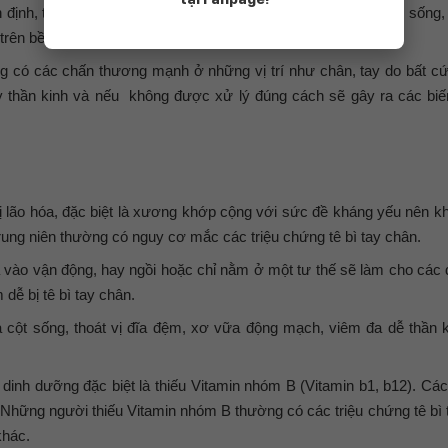
n định, thường xuyên gặp phải các căng thẳng, áp lực từ cuộc sống, 
rên bề mặt da gây ra tê bì và ngứa chân tay.
g có các chấn thương mạnh ở những vị trí như chân, tay do bất c
ây thần kinh và nếu không được xử lý đúng cách sẽ gây ra các bi
bị lão hóa, đặc biệt là xương khớp cộng với sức đề kháng yếu nên kh
trung niên thường có nguy cơ mắc các triệu chứng tê bì tay chân.
a vào vận động, hay ngồi hoặc chỉ nằm ở một tư thế sẽ làm cho các 
 dễ bị tê bì tay chân.
 cột sống, thoát vị đĩa đệm, xơ vữa động mạch, viêm đa dễ thần ki
dinh dưỡng đặc biệt là thiếu Vitamin nhóm B (Vitamin b1, b12). Các
h. Những người thiếu Vitamin nhóm B thường có các triệu chứng tê bì
khác.