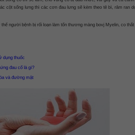
oác cột sống lưng thì các cơn đau lưng sẽ kèm theo tê bì, râm ran d
thể người bệnh bị rối loạn làm tổn thương màng bovj Myelin, co thắt
ử dụng thuốc
hứng đau cổ là gì?
 hóa và đường mật