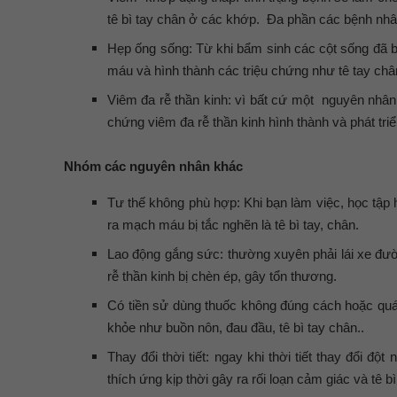
tê bì tay chân ở các khớp. Đa phần các bệnh nhân
Hẹp ống sống: Từ khi bẩm sinh các cột sống đã b
máu và hình thành các triệu chứng như tê tay ch
Viêm đa rễ thần kinh: vì bất cứ một nguyên nhân 
chứng viêm đa rễ thần kinh hình thành và phát triể
Nhóm các nguyên nhân khác
Tư thế không phù hợp: Khi bạn làm việc, học tập
ra mạch máu bị tắc nghẽn là tê bì tay, chân.
Lao động gắng sức: thường xuyên phải lái xe đườ
rễ thần kinh bị chèn ép, gây tổn thương.
Có tiền sử dùng thuốc không đúng cách hoặc quá
khỏe như buồn nôn, đau đầu, tê bì tay chân..
Thay đổi thời tiết: ngay khi thời tiết thay đổi 
thích ứng kịp thời gây ra rối loạn cảm giác và tê b