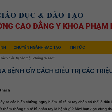
INH
CHUYÊN NGÀNH ĐÀO TẠO
TIN TỨC
Cách điều trị các triệu chứng ra sao?
ỦA BỆNH GÌ? CÁCH ĐIỀU TRỊ CÁC TRIỆ
thach
gây ra các biến chứng nguy hiểm. Vì tê bì tay chân có thể là dấu
iết thêm thông tin tê bì chân tay là bệnh gì? Mời bạn đọc cùng t