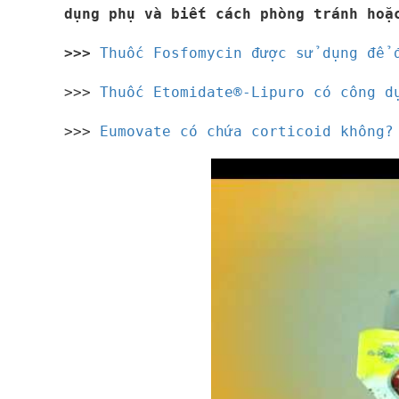
dụng phụ và biết cách phòng tránh hoặ
>>>
Thuốc Fosfomycin được sử dụng để 
>>>
Thuốc Etomidate®-Lipuro có công d
>>>
Eumovate có chứa corticoid không?