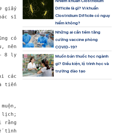
Nhiễm khuẩn Clostridium
ờ giấy
Difficile là gì? Vi khuẩn
Clostridium Difficile có nguy
bác sĩ
hiểm không?
Những ai cần tiêm tăng
ũng có
cường vaccine phòng
u, nên
COVID-19?
– 8 ly
Muốn bán thuốc học ngành
gì? Điều kiện, lộ trình học và
trường đào tạo
hi các
à tiến
 muộn,
 lịch;
 rằng
ế tình