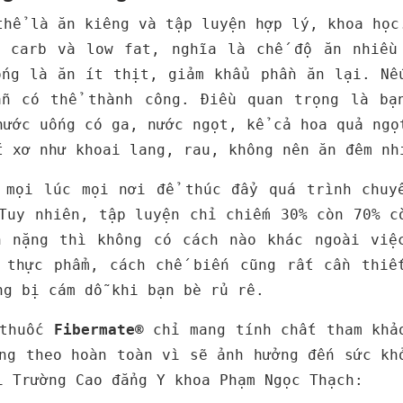
thể là ăn kiêng và tập luyện hợp lý, khoa học
w carb và low fat, nghĩa là chế độ ăn nhiều
ống là ăn ít thịt, giảm khẩu phần ăn lại. Nế
ẫn có thể thành công. Điều quan trọng là bạ
nước uống có ga, nước ngọt, kể cả hoa quả ngọ
t xơ như khoai lang, rau, không nên ăn đêm nh
 mọi lúc mọi nơi để thúc đẩy quá trình chuy
Tuy nhiên, tập luyện chỉ chiếm 30% còn 70% c
n nặng thì không có cách nào khác ngoài việ
 thực phẩm, cách chế biến cũng rất cần thiế
ng bị cám dỗ khi bạn bè rủ rê.
 thuốc
Fibermate®
chỉ mang tính chất tham khả
ng theo hoàn toàn vì sẽ ảnh hưởng đến sức kh
i Trường Cao đẳng Y khoa Phạm Ngọc Thạch: