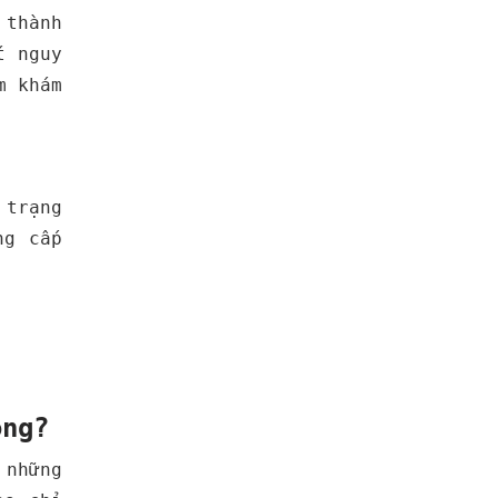
 thành
t nguy
m khám
 trạng
ng cấp
ông?
 những