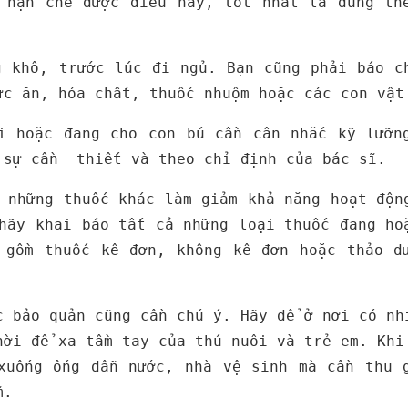
 hạn chế được điều này, tốt nhất là dùng th
g khô, trước lúc đi ngủ. Bạn cũng phải báo c
ức ăn, hóa chất, thuốc nhuộm hoặc các con vật
i hoặc đang cho con bú cần cân nhắc kỹ lưỡn
 sự cần thiết và theo chỉ định của bác sĩ.
 những thuốc khác làm giảm khả năng hoạt độn
hãy khai báo tất cả những loại thuốc đang ho
 gồm thuốc kê đơn, không kê đơn hoặc thảo d
c bảo quản cũng cần chú ý. Hãy để ở nơi có nh
hời để xa tầm tay của thú nuôi và trẻ em. Khi
xuống ống dẫn nước, nhà vệ sinh mà cần thu 
m.