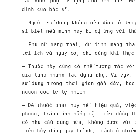
tác dụng phụ từ nặng cho đến nhẹ. Để
định của bác sĩ.
– Người sử dụng không nên dùng ở dạn
sĩ biết nếu mình hay bị dị ứng với th
– Phụ nữ mang thai, dự định mang tha
lợi ích và nguy cơ, chỉ dùng khi thực
– Thuốc này cũng có thể tương tác với
gia tăng những tác dụng phụ. Vì vậy, 
sử dụng trong thời gian gần đây, bao
nguồn gốc từ tự nhiên.
– Để thuốc phát huy hết hiệu quả, việ
phòng, tránh ánh nắng mặt trời đồng t
có nhu cầu dùng nữa, không được vứt 
tiêu hủy đúng quy trình, tránh ô nhiễ