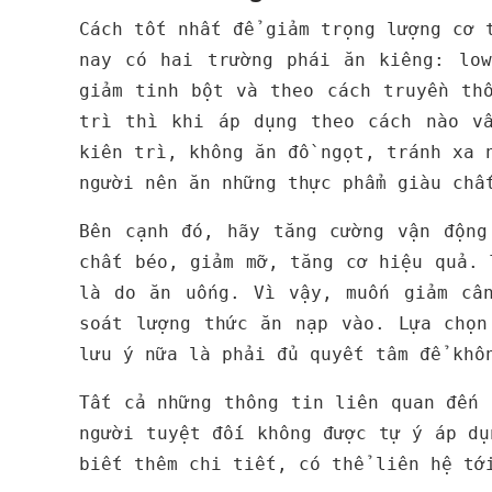
Cách tốt nhất để giảm trọng lượng cơ 
nay có hai trường phái ăn kiêng: lo
giảm tinh bột và theo cách truyền th
trì thì khi áp dụng theo cách nào v
kiên trì, không ăn đồ ngọt, tránh xa 
người nên ăn những thực phẩm giàu chấ
Bên cạnh đó, hãy tăng cường vận động
chất béo, giảm mỡ, tăng cơ hiệu quả. 
là do ăn uống. Vì vậy, muốn giảm câ
soát lượng thức ăn nạp vào. Lựa chọn
lưu ý nữa là phải đủ quyết tâm để khô
Tất cả những thông tin liên quan đến
người tuyệt đối không được tự ý áp dụ
biết thêm chi tiết, có thể liên hệ tớ