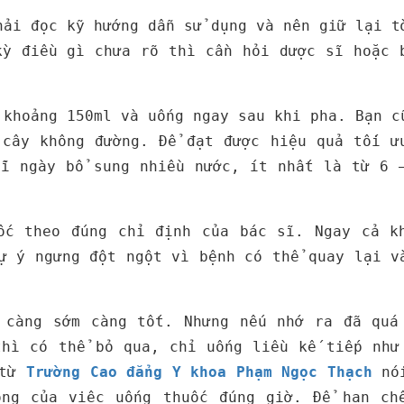
hải đọc kỹ hướng dẫn sử dụng và nên giữ lại t
kỳ điều gì chưa rõ thì cần hỏi dược sĩ hoặc 
 khoảng 150ml và uống ngay sau khi pha. Bạn c
 cây không đường. Để đạt được hiệu quả tối ư
ỗi ngày bổ sung nhiều nước, ít nhất là từ 6 
ốc theo đúng chỉ định của bác sĩ. Ngay cả k
ự ý ngưng đột ngột vì bệnh có thể quay lại v
 càng sớm càng tốt. Nhưng nếu nhớ ra đã quá
thì có thể bỏ qua, chỉ uống liều kế tiếp như
 từ
Trường Cao đẳng Y khoa Phạm Ngọc Thạch
nói
ọng của việc uống thuốc đúng giờ. Để hạn ch