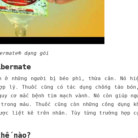
ermate® dạng gói
ibermate
 ở những người bị béo phì, thừa cân. Nó hi
ợp lý. Thuốc cũng có tác dụng chống táo bón
guy cơ mắc bệnh tim mạch vành. Nó còn giúp ng
 trong máu. Thuốc cũng còn những công dụng k
ược liệt kê trên nhãn. Tùy từng trường hợp c
.
thế nào?