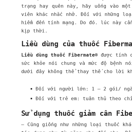
trạng hay quên này, hãy uống vào một
viên khác nhắc nhở.
Đối với những loạ
hiểm đến tính mạng. Do đó. lúc này cầ
kịp thời.
Liều dùng của thuốc Fiberm
Liều dùng thuốc Fibermate®
được tính d
sức khỏe nói chung và mức độ bệnh nó
dưới đây không thể thay thế cho lời k
Đối với người lớn: 1 – 2 gói/ ng
Đối với trẻ em: tuân thủ theo ch
Sử dụng thuốc giảm cân Fib
– Cũng giống như những loại thuốc kh