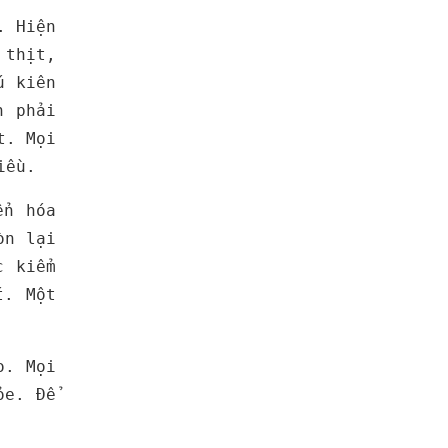
. Hiện
 thịt,
u kiên
n phải
t. Mọi
iều.
ển hóa
òn lại
c kiểm
t. Một
o. Mọi
ỏe. Để