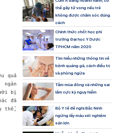
Cúm A đang hoành hành, có
thể gây tử vong nếu trẻ
không được chăm sóc đúng
cách
Chính thức chốt học phí
trường Đại học Y Dược
TPHCM năm 2020
Tìm hiểu những thông tin về
bệnh quáng gà, cách điều trị
và phòng ngừa
ệu quả
, ngăn
Tắm mùa đông và những sai
ười bị
lầm cực kỳ nguy hiểm
hác đã
Bộ Y tế đề nghị Bắc Ninh
ụ thể,
ngừng lấy máu xét nghiệm
sán lợn