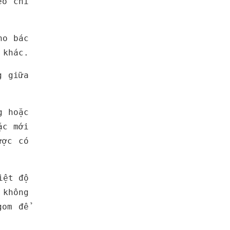
eo chỉ
ho bác
 khác.
g giữa
g hoặc
ặc mới
ược có
iệt độ
 không
gom để