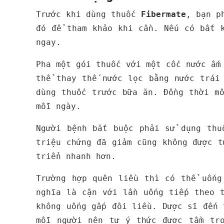
Trước khi dùng thuốc
Fibermate
, bạn p
đó để tham khảo khi cần. Nếu có bất 
ngay.
Pha một gói thuốc với một cốc nước ấm
thể thay thế nước lọc bằng nước trái
dùng thuốc trước bữa ăn. Đồng thời m
mỗi ngày.
Người bệnh bắt buộc phải sử dụng thu
triệu chứng đã giảm cũng không được t
triển nhanh hơn.
Trường hợp quên liều thì có thể uống
nghĩa là cận với lần uống tiếp theo 
không uống gấp đôi liều. Dược sĩ đến
mỗi người nên tự ý thức được tầm tr