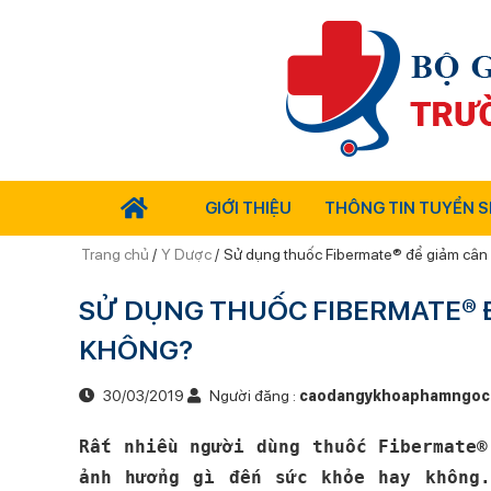
GIỚI THIỆU
THÔNG TIN TUYỂN S
Trang chủ
/
Y Dược
/
Sử dụng thuốc Fibermate® để giảm cân
SỬ DỤNG THUỐC FIBERMATE® 
KHÔNG?
30/03/2019
Người đăng :
caodangykhoaphamngoc
Rất nhiều người dùng thuốc Fibermate®
ảnh hưởng gì đến sức khỏe hay không