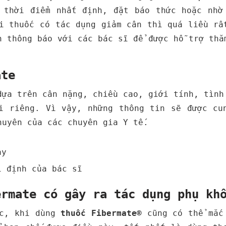
 thời điểm nhất định, đặt báo thức hoặc nhờ
i thuốc có tác dụng giảm cân thì quá liều rấ
n thông báo với các bác sĩ để được hỗ trợ thă
ate
ựa trên cân nặng, chiều cao, giới tính, tình
i riêng. Vì vậy, những thông tin sẽ được cu
huyên của các chuyên gia Y tế.
ày
ỉ định của bác sĩ
ermate có gây ra tác dụng phụ kh
ác, khi dùng
thuốc
Fibermate®
cũng có thể mắc