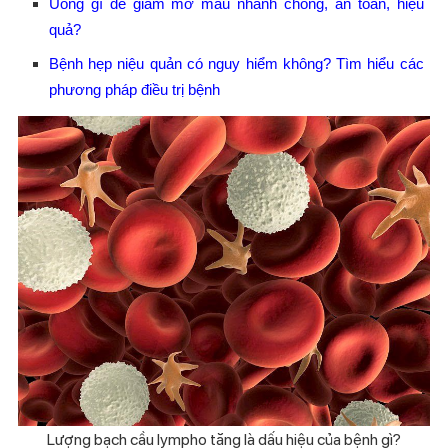
Uống gì để giảm mỡ máu nhanh chóng, an toàn, hiệu
quả?
Bệnh hẹp niệu quản có nguy hiểm không? Tìm hiểu các
phương pháp điều trị bệnh
Lượng bạch cầu lympho tăng là dấu hiệu của bệnh gì?