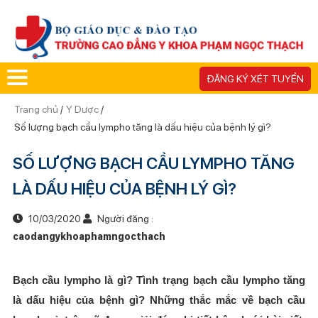
ĐĂNG KÝ XÉT TUYỂN
Trang chủ
/
Y Dược
/
Số lượng bạch cầu lympho tăng là dấu hiệu của bệnh lý gì?
SỐ LƯỢNG BẠCH CẦU LYMPHO TĂNG
LÀ DẤU HIỆU CỦA BỆNH LÝ GÌ?
10/03/2020
Người đăng :
caodangykhoaphamngocthach
Bạch cầu lympho là gì? Tình trạng bạch cầu lympho tăng
là dấu hiệu của bệnh gì? Những thắc mắc về bạch cầu