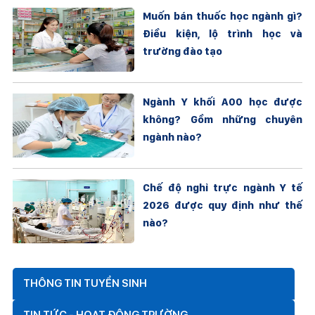
Muốn bán thuốc học ngành gì?
Điều kiện, lộ trình học và
trường đào tạo
Ngành Y khối A00 học được
không? Gồm những chuyên
ngành nào?
Chế độ nghỉ trực ngành Y tế
2026 được quy định như thế
nào?
THÔNG TIN TUYỂN SINH
TIN TỨC - HOẠT ĐỘNG TRƯỜNG