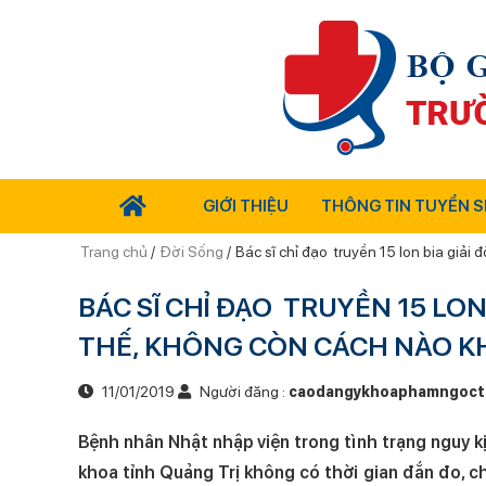
GIỚI THIỆU
THÔNG TIN TUYỂN S
Trang chủ
/
Đời Sống
/
Bác sĩ chỉ đạo truyền 15 lon bia giải 
BÁC SĨ CHỈ ĐẠO TRUYỀN 15 LON
THẾ, KHÔNG CÒN CÁCH NÀO K
11/01/2019
Người đăng :
caodangykhoaphamngoct
Bệnh nhân Nhật nhập viện trong tình trạng nguy kị
khoa tỉnh Quảng Trị không có thời gian đắn đo, 