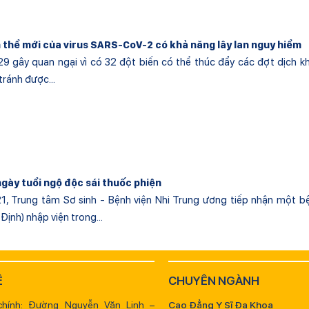
n thể mới của virus SARS-CoV-2 có khả năng lây lan nguy hiểm
.529 gây quan ngại vì có 32 đột biến có thể thúc đẩy các đợt dịch 
tránh được...
ngày tuổi ngộ độc sái thuốc phiện
1, Trung tâm Sơ sinh - Bệnh viện Nhi Trung ương tiếp nhận một bệ
Định) nhập viện trong...
Ệ
CHUYÊN NGÀNH
chính: Đường Nguyễn Văn Linh –
Cao Đẳng Y Sĩ Đa Khoa