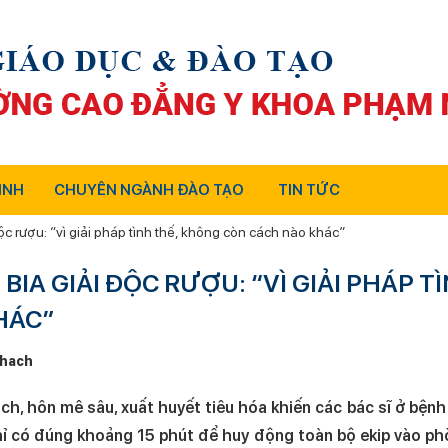
INH
CHUYÊN NGÀNH ĐÀO TẠO
TIN TỨC
độc rượu: “vì giải pháp tình thế, không còn cách nào khác”
 BIA GIẢI ĐỘC RƯỢU: “VÌ GIẢI PHÁP T
HÁC”
hach
ch, hôn mê sâu, xuất huyết tiêu hóa khiến các bác sĩ ở bệnh
chỉ có đúng khoảng 15 phút để huy động toàn bộ ekip vào p