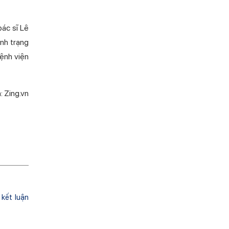
ác sĩ Lê
nh trạng
ệnh viện
: Zing.vn
kết luận