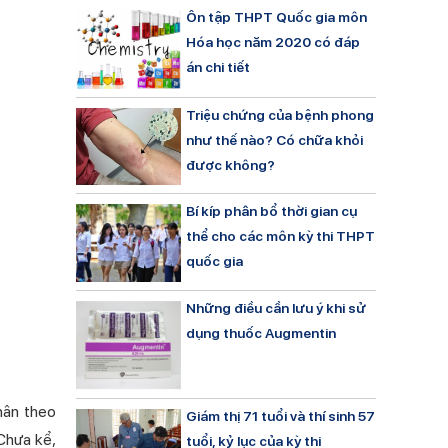
Ôn tập THPT Quốc gia môn
Hóa học năm 2020 có đáp
án chi tiết
Triệu chứng của bệnh phong
như thế nào? Có chữa khỏi
được không?
Bí kíp phân bổ thời gian cụ
thể cho các môn kỳ thi THPT
quốc gia
Những điều cần lưu ý khi sử
dụng thuốc Augmentin
hân theo
Giám thị 71 tuổi và thí sinh 57
 Chưa kể,
tuổi, kỷ lục của kỳ thi