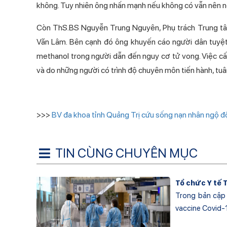
không. Tuy nhiên ông nhấn mạnh nếu không có vẫn nên nghi
Còn ThS.BS Nguyễn Trung Nguyên, Phụ trách Trung tâm 
Văn Lâm. Bên cạnh đó ông khuyến cáo người dân tuyệt 
methanol trong người dẫn đến nguy cơ tử vong. Việc c
và do những người có trình độ chuyên môn tiến hành, tuâ
>>>
BV đa khoa tỉnh Quảng Trị cứu sống nạn nhân ngộ đ
TIN CÙNG CHUYÊN MỤC
Tổ chức Y tế 
Trong bản cập 
vaccine Covid-19