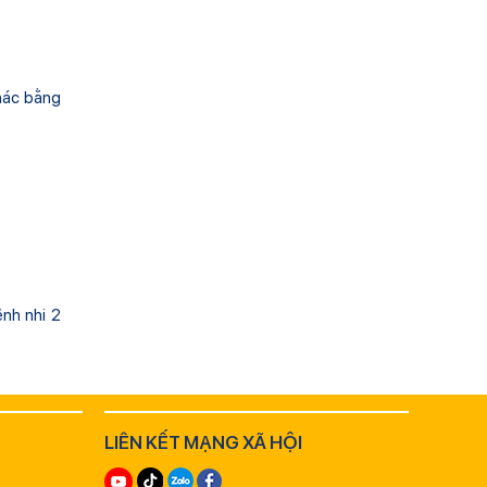
khác bằng
nh nhi 2
LIÊN KẾT MẠNG XÃ HỘI