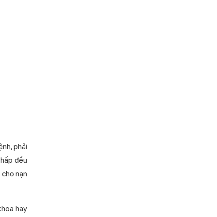
ệnh, phải
ô hấp đều
g cho nạn
khoa hay