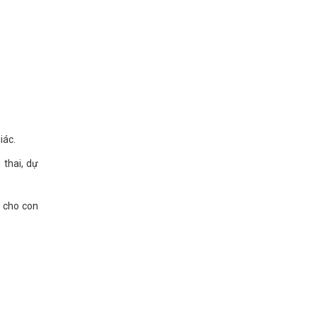
iác.
 thai, dự
g cho con