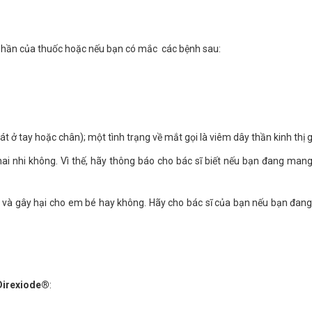
 phần của thuốc hoặc nếu bạn có mắc các bệnh sau:
t ở tay hoặc chân); một tình trạng về mắt gọi là viêm dây thần kinh thị g
hai nhi không. Vì thế, hãy thông báo cho bác sĩ biết nếu bạn đang mang
ẹ và gây hại cho em bé hay không. Hãy cho bác sĩ của bạn nếu bạn đan
Direxiode®
: