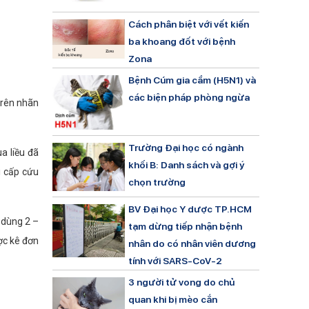
Cách phân biệt với vết kiến
ba khoang đốt với bệnh
Zona
Bệnh Cúm gia cầm (H5N1) và
các biện pháp phòng ngừa
trên nhãn
Trường Đại học có ngành
a liều đã
khối B: Danh sách và gợi ý
i cấp cứu
chọn trường
BV Đại học Y dược TP.HCM
 dùng 2 –
tạm dừng tiếp nhận bệnh
ược kê đơn
nhân do có nhân viên dương
tính với SARS-CoV-2
3 người tử vong do chủ
quan khi bị mèo cắn