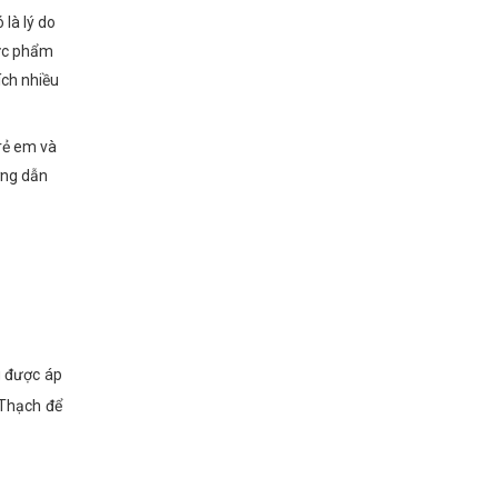
 là lý do
hực phẩm
ích nhiều
trẻ em và
ớng dẫn
g được áp
 Thạch để