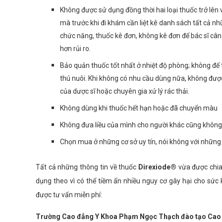
Không được sử dụng đồng thời hai loại thuốc trở lên 
mà trước khi đi khám cần liệt kê danh sách tất cả 
chức năng, thuốc kê đơn, không kê đơn để bác sĩ cân n
hơn rủi ro.
Bảo quản thuốc tốt nhất ở nhiệt độ phòng; không để 
thú nuôi. Khi không có nhu cầu dùng nữa, không được
của dược sĩ hoặc chuyên gia xử lý rác thải.
Không dùng khi thuốc hết hạn hoặc đã chuyển màu
Không đưa liều của mình cho người khác cũng không
Chọn mua ở những cơ sở uy tín, nói không với những c
Tất cả những thông tin về thuốc
Direxiode®
vừa được chia
dụng theo vì có thể tiềm ẩn nhiều nguy cơ gây hại cho sứ
được tư vấn miễn phí:
Trường Cao đẳng Y Khoa Phạm Ngọc Thạch đào tạo Cao đ