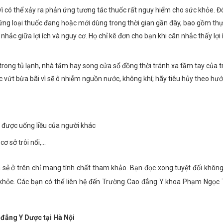
vì có thể xảy ra phản ứng tương tác thuốc rất nguy hiểm cho sức khỏe. Đó
những loại thuốc đang hoặc mới dùng trong thời gian gần đây, bao gồm t
hắc giữa lợi ích và nguy cơ. Họ chỉ kê đơn cho bạn khi cân nhắc thấy lợi 
trong tủ lạnh, nhà tắm hay song cửa sổ đồng thời tránh xa tầm tay của 
 vứt bừa bãi vì sẽ ô nhiễm nguồn nước, không khí; hãy tiêu hủy theo hư
 được uống liều của người khác
ơ sở trôi nổi,…
 sẻ ở trên chỉ mang tính chất tham khảo. Bạn đọc xong tuyệt đối khôn
c khỏe. Các bạn có thể liên hệ đến Trường Cao đẳng Y khoa Phạm Ngọc
ẳng Y Dược tại Hà Nội