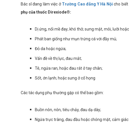
Bác sĩ đang làm việc ở
Trường Cao đẳng Y Hà Nội
cho biết
phụ của thuốc
Direxiode®:
Dị ứng, nổi mề đay; khó thở; sưng mặt, môi, lưỡi hoặ
Phát ban giống như mụn trứng cá với đầy mủ;
Đỏ da hoặc ngứa;
Vấn đề về thị lực, đau mắt;
Tê, ngứa ran, hoặc đau rát ở tay chân;
Sốt, ớn lạnh; hoặc sưng ở cổ họng
Các tác dụng phụ thường gặp có thể bao gồm:
Buồn nôn, nôn, tiêu chảy, đau dạ dày;
Ngứa trực tràng, đau đầu hoặc chóng mặt, cảm giác