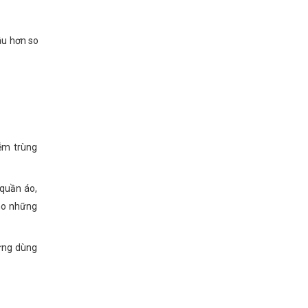
âu hơn so
iễm trùng
 quần áo,
cho những
gừng dùng