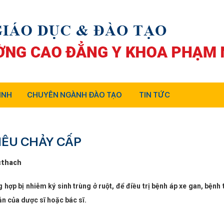
INH
CHUYÊN NGÀNH ĐÀO TẠO
TIN TỨC
TIÊU CHẢY CẤP
thach
hợp bị nhiễm ký sinh trùng ở ruột, để điều trị bệnh áp xe gan, bệnh 
n của dược sĩ hoặc bác sĩ.