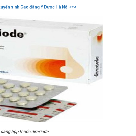
tuyển sinh Cao đẳng Y Dược Hà Nội ««<
 dáng hộp thuốc direxiode