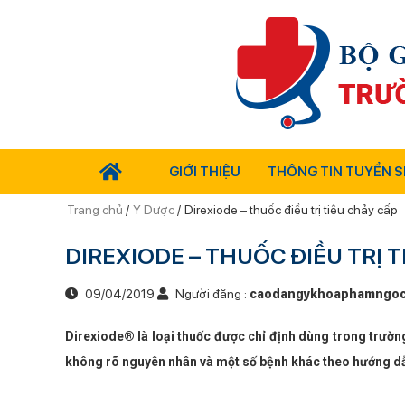
GIỚI THIỆU
THÔNG TIN TUYỂN S
Trang chủ
/
Y Dược
/
Direxiode – thuốc điều trị tiêu chảy cấp
DIREXIODE – THUỐC ĐIỀU TRỊ 
09/04/2019
Người đăng :
caodangykhoaphamngoc
Direxiode® là loại thuốc được chỉ định dùng trong trường 
không rõ nguyên nhân và một số bệnh khác theo hướng dẫ