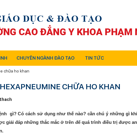
INH
CHUYÊN NGÀNH ĐÀO TẠO
TIN TỨC
ne chữa ho khan
 HEXAPNEUMINE CHỮA HO KHAN
thach
nh gì? Có cách sử dụng như thế nào? cần chú ý những gì khi 
 giải đáp những thắc mắc ở trên để quá trình điều trị được an
n.