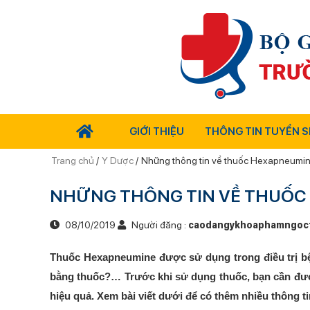
GIỚI THIỆU
THÔNG TIN TUYỂN S
Trang chủ
/
Y Dược
/
Những thông tin về thuốc Hexapneumi
NHỮNG THÔNG TIN VỀ THUỐC
08/10/2019
Người đăng :
caodangykhoaphamngoc
Thuốc Hexapneumine được sử dụng trong điều trị bệ
bằng thuốc?… Trước khi sử dụng thuốc, bạn cần được
hiệu quả. Xem bài viết dưới để có thêm nhiều thông ti