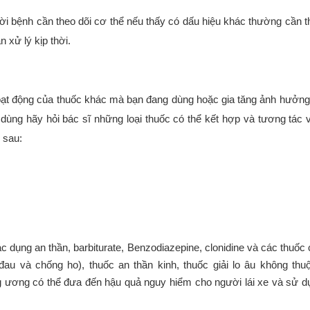
i bệnh cần theo dõi cơ thể nếu thấy có dấu hiệu khác thường cần 
xử lý kịp thời.
hoạt động của thuốc khác mà bạn đang dùng hoặc gia tăng ảnh hưởn
 dùng hãy hỏi bác sĩ những loại thuốc có thể kết hợp và tương tác 
ư sau:
dụng an thần, barbiturate, Benzodiazepine, clonidine và các thuốc 
đau và chống ho), thuốc an thần kinh, thuốc giải lo âu không th
ng ương có thể đưa đến hậu quả nguy hiểm cho người lái xe và sử 