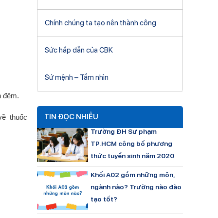
Chính chúng ta tạo nên thành công
Sức hấp dẫn của CBK
Sứ mệnh – Tầm nhìn
n đêm.
TIN ĐỌC NHIỀU
về thuốc
Trường ĐH Sư phạm
TP.HCM công bố phương
thức tuyển sinh năm 2020
Khối A02 gồm những môn,
ngành nào? Trường nào đào
tạo tốt?