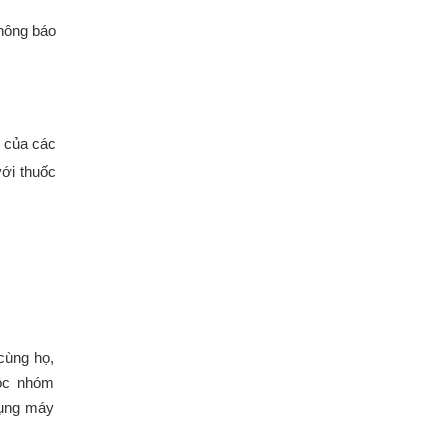
thông báo
g của các
với thuốc
cùng họ,
uộc nhóm
dụng máy