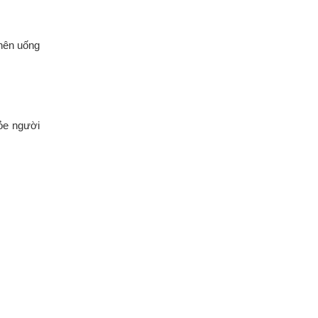
 nên uống
ỏe người