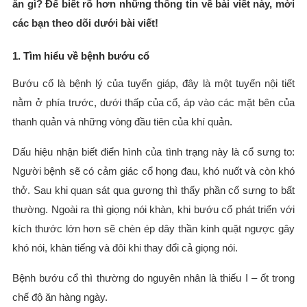
ăn gì? Để biết rõ hơn những thông tin về bài viết này, mời
các bạn theo dõi dưới bài viết!
1. Tìm hiểu về bệnh bướu cổ
Bướu cổ là bệnh lý của tuyến giáp, đây là một tuyến nội tiết
nằm ở phía trước, dưới thấp của cổ, áp vào các mặt bên của
thanh quản và những vòng đầu tiên của khí quản.
Dấu hiệu nhận biết điển hình của tình trạng này là cổ sưng to:
Người bệnh sẽ có cảm giác cổ họng đau, khó nuốt và còn khó
thở. Sau khi quan sát qua gương thì thấy phần cổ sưng to bất
thường. Ngoài ra thì giọng nói khàn, khi bướu cổ phát triển với
kích thước lớn hơn sẽ chèn ép dây thần kinh quặt ngược gây
khó nói, khàn tiếng và đôi khi thay đổi cả giọng nói.
Bệnh bướu cổ thì thường do nguyên nhân là thiếu I – ốt trong
chế độ ăn hàng ngày.