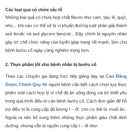
Các loại quả có chứa sắc tố
Những loại quả có chứa hợp chất flavon như cam, táo, lê, quýt,
nho… khi vào cơ thể sẽ bị vi khuẩn đường ruột phân giải thành
axit ferulic và axit glycero benzoic.. Đây chính là nguyên nhân
gây ức chế chức năng của tuyến giáp trạng rất mạnh, làm cho
bệnh bướu cổ ngày càng nghiêm trọng hơn.
2. Thực phẩm tốt cho bệnh nhân bị bướu cổ
Theo các chuyên gia đang trực tiếp giảng dạy tại
Cao Đẳng
Dược Chính Quy
thì người bệnh cần biết cách chọn lựa thực
phẩm một cách hợp lý vì chế độ ăn uống đóng vai trò thiết yếu
trong quá trình điều trị căn bệnh bướu cổ. Cách đơn giản để hỗ
trợ điều trị là cung cấp đủ lượng I – ốt cho cơ thể từ muối ăn.
Ngoài ra nên bổ sung thêm những thực phẩm giàu chất dinh
dưỡng nhưng vẫn là nguồn cung cấp I – ốt như: