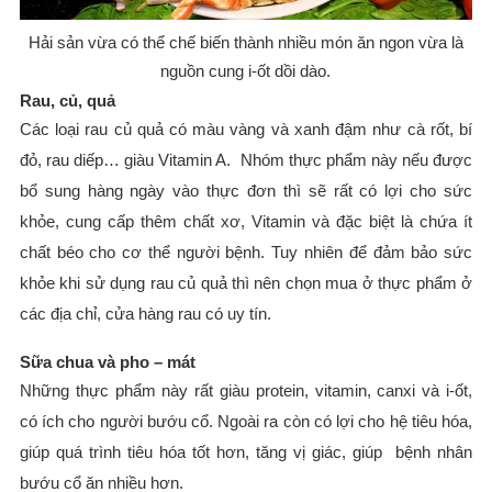
Hải sản vừa có thể chế biến thành nhiều món ăn ngon vừa là
nguồn cung i-ốt dồi dào.
Rau, củ, quả
Các loại rau củ quả có màu vàng và xanh đậm như cà rốt, bí
đỏ, rau diếp… giàu Vitamin A. Nhóm thực phẩm này nếu được
bổ sung hàng ngày vào thực đơn thì sẽ rất có lợi cho sức
khỏe, cung cấp thêm chất xơ, Vitamin và đặc biệt là chứa ít
chất béo cho cơ thể người bệnh. Tuy nhiên để đảm bảo sức
khỏe khi sử dụng rau củ quả thì nên chọn mua ở thực phẩm ở
các địa chỉ, cửa hàng rau có uy tín.
Sữa chua và pho – mát
Những thực phẩm này rất giàu protein, vitamin, canxi và i-ốt,
có ích cho người bướu cổ. Ngoài ra còn có lợi cho hệ tiêu hóa,
giúp quá trình tiêu hóa tốt hơn, tăng vị giác, giúp bệnh nhân
bướu cổ ăn nhiều hơn.