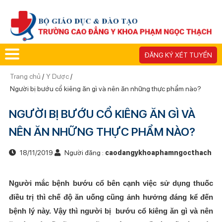
ĐĂNG KÝ XÉT TUYỂN
Trang chủ
/
Y Dược
/
Người bị bướu cổ kiêng ăn gì và nên ăn những thực phẩm nào?
NGƯỜI BỊ BƯỚU CỔ KIÊNG ĂN GÌ VÀ
NÊN ĂN NHỮNG THỰC PHẨM NÀO?
18/11/2019
Người đăng :
caodangykhoaphamngocthach
Người mắc bệnh bướu cổ bên cạnh việc sử dụng thuốc
điều trị thì chế độ ăn uống cũng ảnh hưởng đáng kể đến
bệnh lý này. Vậy thì người bị bướu cổ kiêng ăn gì và nên