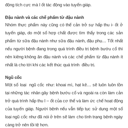
động tích cực mà I ốt tác động vào tuyến giáp.
Đậu nành và các chế phẩm từ đậu nành
Nhóm thực phẩm này cũng có thể cản trở sự hấp thu i- ốt ở
tuyến giáp, do một số hợp chất được tìm thấy trong các sản
phẩm từ sữa đậu nành như sữa đậu nành, đậu phụ… Tốt nhất
nếu người bệnh đang trong quá trình điều trị bệnh bướu cổ thì
nên kiêng không ăn đậu nành và các chế phẩm từ đậu nành ít
nhất là cho tới khi các kết thúc quá trình điều trị.
Ngũ cốc
Một số loại ngũ cốc như: khoai mì, hạt kê… sẽ luôn luôn tồn
tại những tác nhân gây bệnh bướu cổ và ngoài ra còn làm cản
trở quá trình hấp thu I – ốt của cơ thể và làm ức chế hoạt động
của tuyến giáp. Người bệnh nếu vẫn tiếp tục sử dụng một số
loại ngũ cốc như đã nói ở trên sẽ làm cho tình trạng bệnh ngày
càng trở nên tồi tệ hơn.