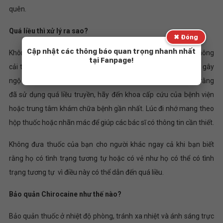
quên.
Quá liều thì xử lý ra sao?
✖ Đóng
Cập nhật các thông báo quan trọng nhanh nhất
Không sử dụng nhiều hơn liều quy định. Uống nhiều thuốc sẽ không
tại Fanpage!
cải thiện các triệu chứng của bạn; thay vào đó chúng có thể gây
ngộ độc hoặc tác dụng phụ nghiêm trọng. Nếu bạn nghi ngờ rằng
đã sử dụng quá liều truyền, hãy đến khoa cấp cứu của bệnh viện
hoặc trung tâm khám chữa bệnh gần nhất. Lúc đi nhớ mang theo
hộp thuốc hoặc nhãn mác để giúp các bác sĩ có thông tin cần thiết.
Không đưa thuốc của bạn cho người khác ngay cả khi bạn biết
rằng họ có tình trạng tương tự hoặc có vẻ như họ có thể có tình
trạng tương tự vì điều này có thể dẫn đến quá liều.
Bảo quản Chirocaine như thế nào?
Bảo quản thuốc ở nhiệt độ phòng, tránh xa nhiệt và ánh sáng trực