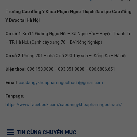
Trường Cao đẳng Y Khoa Phạm Ngọc Thạch đào tạo Cao đẳng
Y Dược tại Hà Nội
Cơ sở 1
: Km14 Đường Ngọc Hồi – Xã Ngọc Hồi – Huyện Thanh Trì
– TP. Hà Nội. (Cạnh cây xăng 76 – BV Nông Nghiệp)
Cơ sở 2
: Phòng 201 – nhà C số 290 Tây sơn – Đống Đa – Hà nội
Điện thoạ
i: 096.153.9898 – 093.351.9898 – 096.6886.651
Email
:
caodangykhoaphamngocthach@gmail.com
Fanpage
:
https://www.facebook.com/caodangykhoaphamngocthach/
TIN CÙNG CHUYÊN MỤC