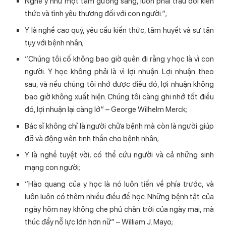
Nghề y như một tấm gương sáng, luôn phải trau dồi kiến
thức và tình yêu thương đối với con người.”;
Y là nghề cao quý, yêu cầu kiến thức, tâm huyết và sự tận
tụy với bệnh nhân;
“Chúng tôi cố không bao giờ quên đi rằng y học là vì con
người. Y học không phải là vì lợi nhuận. Lợi nhuận theo
sau, và nếu chúng tôi nhớ được điều đó, lợi nhuận không
bao giờ không xuất hiện. Chúng tôi càng ghi nhớ tốt điều
đó, lợi nhuận lại càng lớ” – George Wilhelm Merck;
Bác sĩ không chỉ là người chữa bệnh mà còn là người giúp
đỡ và động viên tinh thần cho bệnh nhân;
Y là nghề tuyệt vời, có thể cứu người và cả những sinh
mạng con người;
“Hào quang của y học là nó luôn tiến về phía trước, và
luôn luôn có thêm nhiều điều để học. Những bệnh tật của
ngày hôm nay không che phủ chân trời của ngày mai, mà
thúc đẩy nỗ lực lớn hơn nữ” – William J. Mayo;