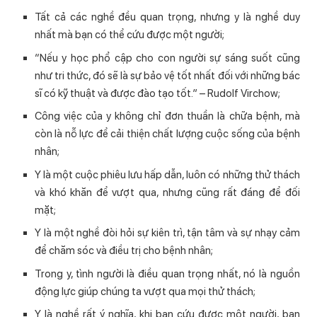
Tất cả các nghề đều quan trọng, nhưng y là nghề duy
nhất mà bạn có thể cứu được một người;
“Nếu y học phổ cập cho con người sự sáng suốt cũng
như tri thức, đó sẽ là sự bảo vệ tốt nhất đối với những bác
sĩ có kỹ thuật và được đào tạo tốt.” – Rudolf Virchow;
Công việc của y không chỉ đơn thuần là chữa bệnh, mà
còn là nỗ lực để cải thiện chất lượng cuộc sống của bệnh
nhân;
Y là một cuộc phiêu lưu hấp dẫn, luôn có những thử thách
và khó khăn để vượt qua, nhưng cũng rất đáng để đối
mặt;
Y là một nghề đòi hỏi sự kiên trì, tận tâm và sự nhạy cảm
để chăm sóc và điều trị cho bệnh nhân;
Trong y, tình người là điều quan trọng nhất, nó là nguồn
động lực giúp chúng ta vượt qua mọi thử thách;
Y là nghề rất ý nghĩa, khi bạn cứu được một người, bạn