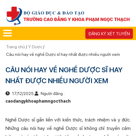
ĐĂNG KÝ XÉT TUYỂN
Trang chủ
/
Y Dược
/
Câu nói hay về nghề Dược sĩ hay nhất được nhiều người xem
CÂU NÓI HAY VỀ NGHỀ DƯỢC SĨ HAY
NHẤT ĐƯỢC NHIỀU NGƯỜI XEM
17/12/2025
Người đăng :
caodangykhoaphamngocthach
Nghề Dược sĩ gắn liền với kiến thức, trách nhiệm và y đức.
Những câu nói hay về nghề Dược sĩ không chỉ truyền cảm